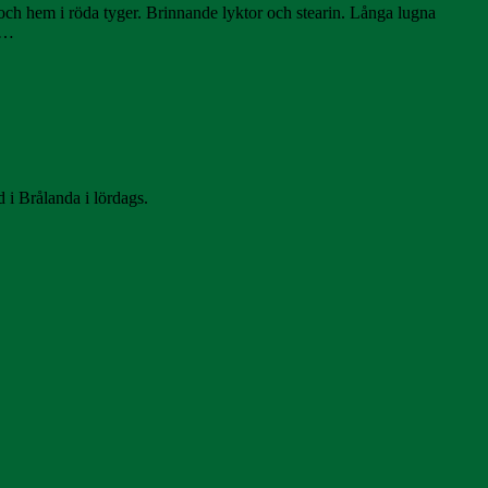
 och hem i röda tyger. Brinnande lyktor och stearin. Långa lugna
ch…
i Brålanda i lördags.