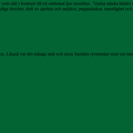
 som står i kontrast till ett ombonat ljus inomhus. Varma mjuka kläder
yddiga drycker, doft av apelsin och nejlikor, pepparkakor, innerlighet o
. Likaså var det många små och stora Sundals ryrstomtar som var med 