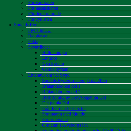
För vandraren
För hästälskaren
För den kulturelle
För cyklisten
Sundals Ryr
Flytta hit…..
Badplatsen
Fakta
Sevärdheter
Hällristningar
Lingrop
Nya kyrkan
Gamla kyrkan
Litteratur om vår bygd
Sundals Ryr en socken på dal 2005
Brålandaboken del 1
Brålandaboken del 2
Beskrivning av Grevskapet på Dal
Det gamla Dal
Från Far och Farfars tid
Sommaren med Sjunde
Farfar berättar
Ortnamn i Älvsborgs län
Emigrationen från Sundals Härad 1860-1895