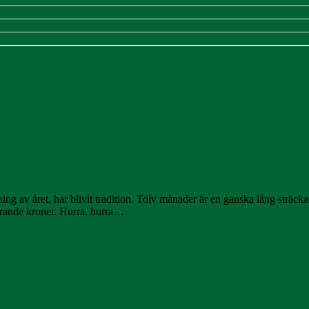
g av året, har blivit tradition. Tolv månader är en ganska lång sträcka J
farande kroner. Hurra, hurra…