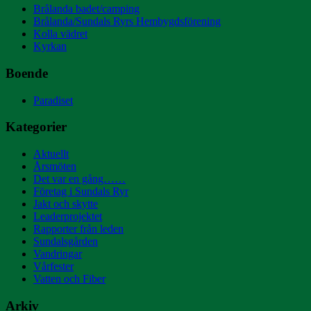
Brålanda badet/camping
Brålanda/Sundals Ryrs Hembygdsförening
Kolla vädret
Kyrkan
Boende
Paradiset
Kategorier
Aktuellt
Årsmöten
Det var en gång……
Företag i Sundals Ryr
Jakt och skytte
Leaderprojektet
Rapporter från leden
Sundalsgården
Vandringar
Vårfester
Vatten och Fiber
Arkiv