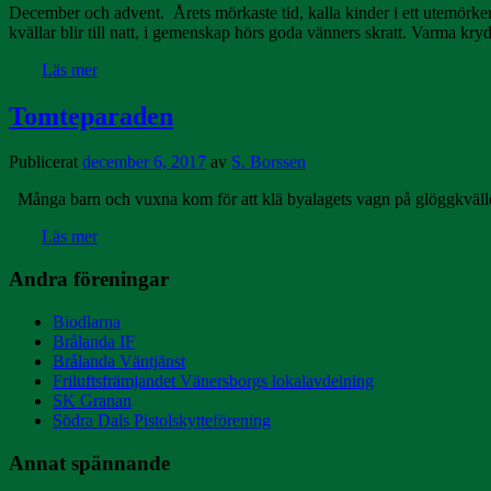
December och advent. Årets mörkaste tid, kalla kinder i ett utemörker
kvällar blir till natt, i gemenskap hörs goda vänners skratt. Varma kr
Läs mer
Tomteparaden
Publicerat
december 6, 2017
av
S. Borssen
Många barn och vuxna kom för att klä byalagets vagn på glöggkvällen
Läs mer
Andra föreningar
Biodlarna
Brålanda IF
Brålanda Väntjänst
Friluftsfrämjandet Vänersborgs lokalavdelning
SK Granan
Södra Dals Pistolskytteförening
Annat spännande