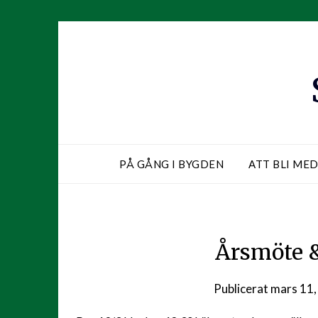
Hoppa
till
innehåll
PÅ GÅNG I BYGDEN
ATT BLI ME
Årsmöte &
Publicerat
mars 11,