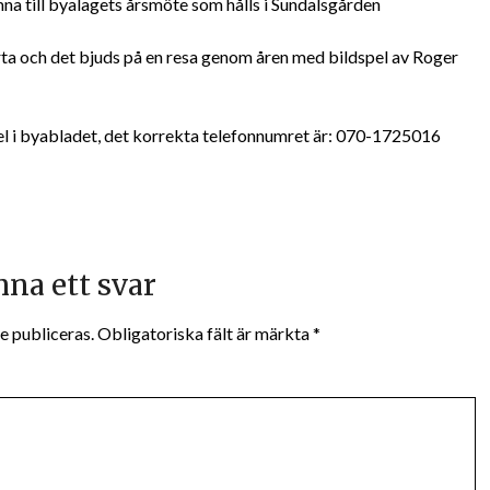
na till byalagets årsmöte som hålls i Sundalsgården
årta och det bjuds på en resa genom åren med bildspel av Roger
fel i byabladet, det korrekta telefonnumret är: 070-1725016
na ett svar
e publiceras.
Obligatoriska fält är märkta
*