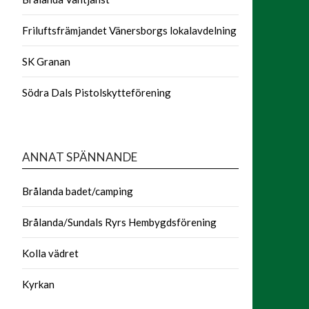
Friluftsfrämjandet Vänersborgs lokalavdelning
SK Granan
Södra Dals Pistolskytteförening
ANNAT SPÄNNANDE
Brålanda badet/camping
Brålanda/Sundals Ryrs Hembygdsförening
Kolla vädret
Kyrkan