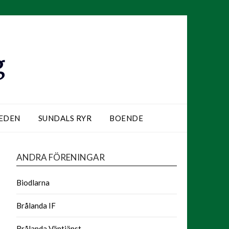
g
LEDEN
SUNDALS RYR
BOENDE
ANDRA FÖRENINGAR
Biodlarna
Brålanda IF
Brålanda Väntjänst