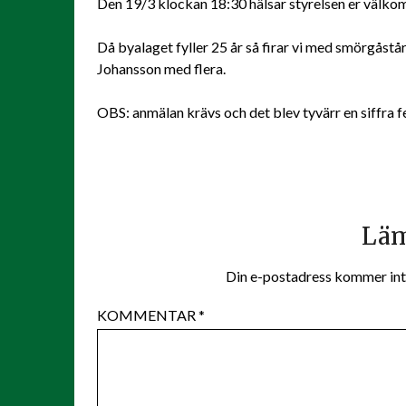
Den 19/3 klockan 18:30 hälsar styrelsen er välkom
Då byalaget fyller 25 år så firar vi med smörgåst
Johansson med flera.
OBS: anmälan krävs och det blev tyvärr en siffra 
Läm
Din e-postadress kommer int
KOMMENTAR
*