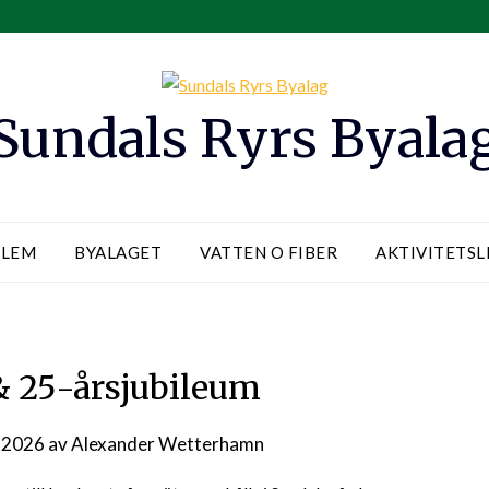
Sundals Ryrs Byala
DLEM
BYALAGET
VATTEN O FIBER
AKTIVITETS
 25-årsjubileum
 2026
av
Alexander Wetterhamn