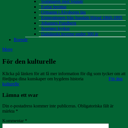
Sommaren med Sjunde
Farfar berättar
Ortnamn i Älvsborgs län
Emigrationen från Sundals Härad 1860-1895
Johannes Fundberg
Sveriges kyrkor
Dalslänskt leverne under 300 år
Boende
Meny
För den kulturelle
Klicka på länken för att få mer information för dig som tycker om att
fördjupa dina kunskaper om bygdens historia
För den
kulturelle
Lämna ett svar
Din e-postadress kommer inte publiceras.
Obligatoriska fält är
märkta
*
Kommentar
*