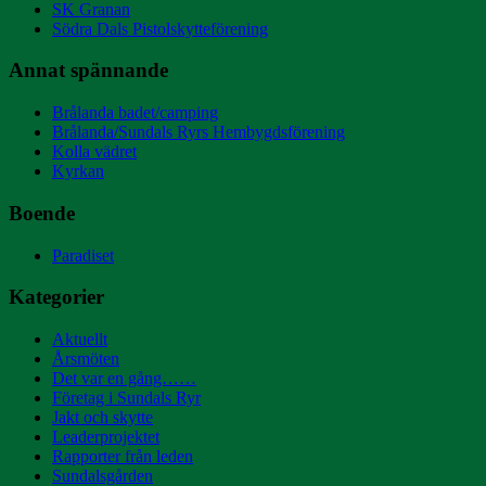
SK Granan
Södra Dals Pistolskytteförening
Annat spännande
Brålanda badet/camping
Brålanda/Sundals Ryrs Hembygdsförening
Kolla vädret
Kyrkan
Boende
Paradiset
Kategorier
Aktuellt
Årsmöten
Det var en gång……
Företag i Sundals Ryr
Jakt och skytte
Leaderprojektet
Rapporter från leden
Sundalsgården