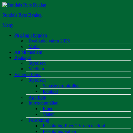
Hoppa
till
Sundals Ryrs Byalag
innehåll
Meny
På gång i bygden
Byabladet våren 2025
Mulle
Att bli medlem
Byalaget
Styrelsen
Medlem
Vatten o Fiber
Styrelsen
Senaste protokollen
Kontakt
Ägarbyte
Intresseanmälan
Fiber
Vatten
Felsökning
Felsökning fiber, TV och telefoni
Felsökning vatten