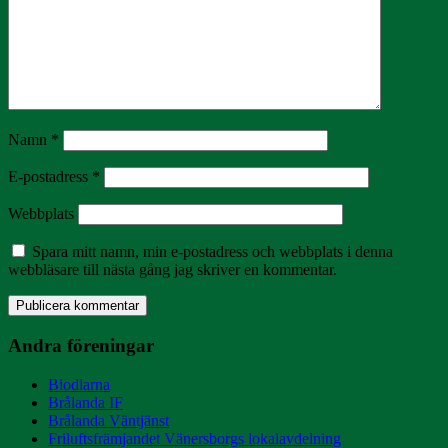
Namn
*
E-postadress
*
Webbplats
Spara mitt namn, min e-postadress och webbplats i denna
webbläsare till nästa gång jag skriver en kommentar.
Andra föreningar
Biodlarna
Brålanda IF
Brålanda Väntjänst
Friluftsfrämjandet Vänersborgs lokalavdelning