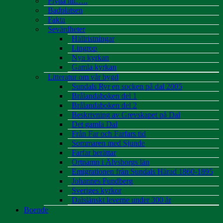
Flytta hit…..
Badplatsen
Fakta
Sevärdheter
Hällristningar
Lingrop
Nya kyrkan
Gamla kyrkan
Litteratur om vår bygd
Sundals Ryr en socken på dal 2005
Brålandaboken del 1
Brålandaboken del 2
Beskrivning av Grevskapet på Dal
Det gamla Dal
Från Far och Farfars tid
Sommaren med Sjunde
Farfar berättar
Ortnamn i Älvsborgs län
Emigrationen från Sundals Härad 1860-1895
Johannes Fundberg
Sveriges kyrkor
Dalslänskt leverne under 300 år
Boende