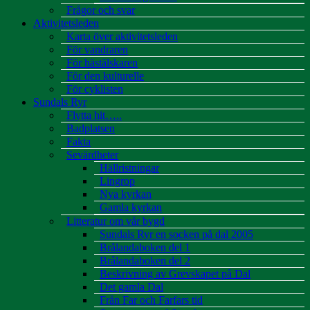
Frågor och svar
Aktivitetsleden
Karta över aktivitetsleden
För vandraren
För hästälskaren
För den kulturelle
För cyklisten
Sundals Ryr
Flytta hit…..
Badplatsen
Fakta
Sevärdheter
Hällristningar
Lingrop
Nya kyrkan
Gamla kyrkan
Litteratur om vår bygd
Sundals Ryr en socken på dal 2005
Brålandaboken del 1
Brålandaboken del 2
Beskrivning av Grevskapet på Dal
Det gamla Dal
Från Far och Farfars tid