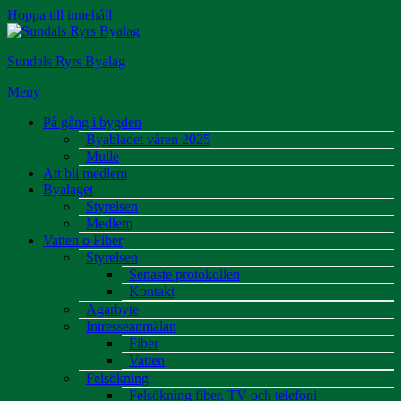
Hoppa till innehåll
Sundals Ryrs Byalag
Meny
På gång i bygden
Byabladet våren 2025
Mulle
Att bli medlem
Byalaget
Styrelsen
Medlem
Vatten o Fiber
Styrelsen
Senaste protokollen
Kontakt
Ägarbyte
Intresseanmälan
Fiber
Vatten
Felsökning
Felsökning fiber, TV och telefoni