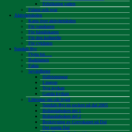
Felsökning vatten
Frågor och svar
Aktivitetsleden
Karta över aktivitetsleden
För vandraren
För hästälskaren
För den kulturelle
För cyklisten
Sundals Ryr
Flytta hit…..
Badplatsen
Fakta
Sevärdheter
Hällristningar
Lingrop
Nya kyrkan
Gamla kyrkan
Litteratur om vår bygd
Sundals Ryr en socken på dal 2005
Brålandaboken del 1
Brålandaboken del 2
Beskrivning av Grevskapet på Dal
Det gamla Dal