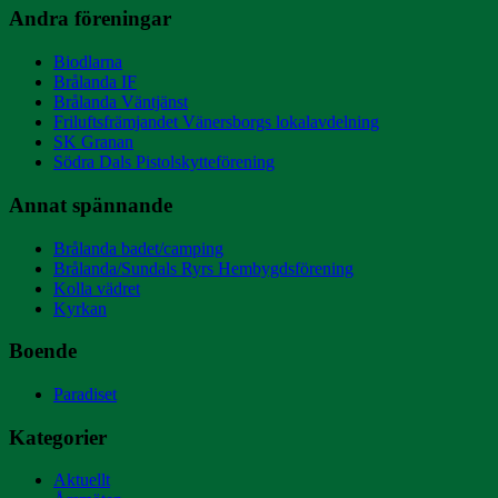
Andra föreningar
Biodlarna
Brålanda IF
Brålanda Väntjänst
Friluftsfrämjandet Vänersborgs lokalavdelning
SK Granan
Södra Dals Pistolskytteförening
Annat spännande
Brålanda badet/camping
Brålanda/Sundals Ryrs Hembygdsförening
Kolla vädret
Kyrkan
Boende
Paradiset
Kategorier
Aktuellt