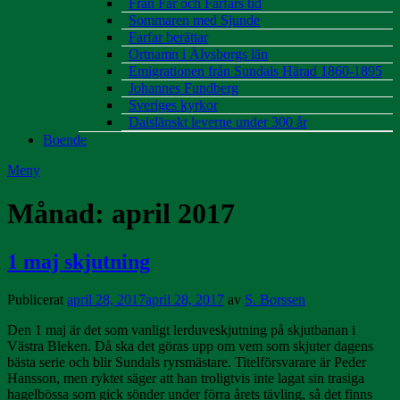
Från Far och Farfars tid
Sommaren med Sjunde
Farfar berättar
Ortnamn i Älvsborgs län
Emigrationen från Sundals Härad 1860-1895
Johannes Fundberg
Sveriges kyrkor
Dalslänskt leverne under 300 år
Boende
Meny
Månad:
april 2017
1 maj skjutning
Publicerat
april 28, 2017
april 28, 2017
av
S. Borssen
Den 1 maj är det som vanligt lerduveskjutning på skjutbanan i
Västra Bleken. Då ska det göras upp om vem som skjuter dagens
bästa serie och blir Sundals ryrsmästare. Titelförsvarare är Peder
Hansson, men ryktet säger att han troligtvis inte lagat sin trasiga
hagelbössa som gick sönder under förra årets tävling, så det finns