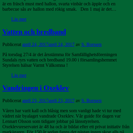
är en fräsch must med hallon, svarta vinbär och äpple och en
barbecue sås av hallon med rökig smak. Den 1 maj är det…
Läs mer
Vatten och bredband
Publicerat
april 24, 2017
april 24, 2017
av
S. Borssen
På torsdag 27/4 är det årsstämma för Samfällighetsföreningen
Sundals ryrs vatten och bredband 19.00 i församlingshemmet
Styrelsen hälsar Varmt Välkomna !
Läs mer
Vandringen i Oxeklev
Publicerat
april 23, 2017
april 23, 2017
av
S. Borssen
Våren har varit kall och blåsig men som vanligt hade vi tur med
vädret när byalaget vandrade Oxeklev. Vår guide för dagen var
Lennart Olsson som tidigare jobbar på länsstyrelsen.
Oxeklevsreservatet är 48 ha och är bildat efter ett privat initiativ från
markägaren. För 150 år sedan fanns det nästan ingen skog alls på