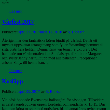
stora…
Läs mer
Vårfest 2017
Publicerat
april 27, 2017
mars 17, 2018
av
S. Borssen
Återigen har den fantastiska kören bjudit på vårfest. Det är ett
mycket uppskattat arrangemang som fyller församlingshemmet till
sista plats hela helgen. Denna gång var temat ”sjukt bra”. Det
handlade om vårdcentralen i en Sundals ryr, där doktor Margareta
och syster Jenny har fullt upp med alla patienter. I receptionen
arbetar Sally, till henne kan…
Läs mer
Kosläpp
Publicerat
april 25, 2017
av
S. Borssen
Vid påsk öppnade Evenstorps hallongård för säsongen. Tillsvidare
är cafét / gårdsbutiken öppen Lördagar och söndagar kl 11-15. Där
kan man köpa massor med godsaker, bland annat årets nyheter som