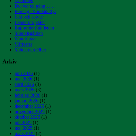
Årsmöten
Det var en gång……
Företag i Sundals Ryr
Jakt och skytte
Leaderprojektet
Rapporter från leden
Sundalsgården
Vandringar
Vårfester
Vatten och Fiber
Arkiv
juni 2026
(1)
maj 2026
(1)
april 2026
(3)
mars 2026
(3)
februari 2026
(1)
januari 2026
(1)
december 2025
(1)
november 2025
(1)
oktober 2025
(1)
juli 2025
(1)
maj 2025
(1)
mars 2025
(2)