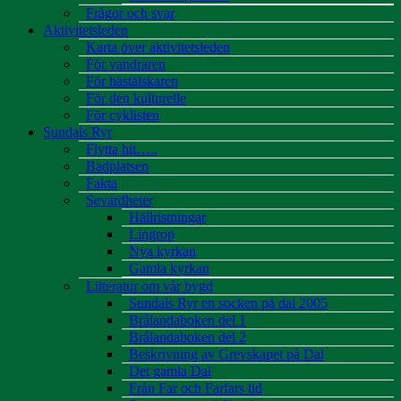
Frågor och svar
Aktivitetsleden
Karta över aktivitetsleden
För vandraren
För hästälskaren
För den kulturelle
För cyklisten
Sundals Ryr
Flytta hit…..
Badplatsen
Fakta
Sevärdheter
Hällristningar
Lingrop
Nya kyrkan
Gamla kyrkan
Litteratur om vår bygd
Sundals Ryr en socken på dal 2005
Brålandaboken del 1
Brålandaboken del 2
Beskrivning av Grevskapet på Dal
Det gamla Dal
Från Far och Farfars tid