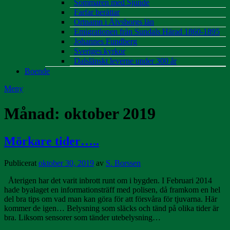
Sommaren med Sjunde
Farfar berättar
Ortnamn i Älvsborgs län
Emigrationen från Sundals Härad 1860-1895
Johannes Fundberg
Sveriges kyrkor
Dalslänskt leverne under 300 år
Boende
Meny
Månad:
oktober 2019
Mörkare tider…..
Publicerat
oktober 30, 2019
av
S. Borssen
Återigen har det varit inbrott runt om i bygden. I Februari 2014
hade byalaget en informationsträff med polisen, då framkom en hel
del bra tips om vad man kan göra för att försvåra för tjuvarna. Här
kommer de igen… Belysning som släcks och tänd på olika tider är
bra. Liksom sensorer som tänder utebelysning…