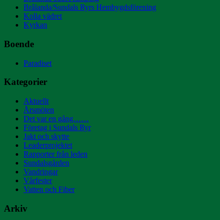
Brålanda/Sundals Ryrs Hembygdsförening
Kolla vädret
Kyrkan
Boende
Paradiset
Kategorier
Aktuellt
Årsmöten
Det var en gång……
Företag i Sundals Ryr
Jakt och skytte
Leaderprojektet
Rapporter från leden
Sundalsgården
Vandringar
Vårfester
Vatten och Fiber
Arkiv