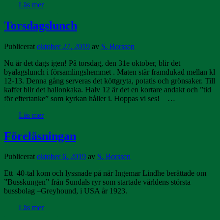
Läs mer
Torsdagslunch
Publicerat
oktober 27, 2019
av
S. Borssen
Nu är det dags igen! På torsdag, den 31e oktober, blir det
byalagslunch i församlingshemmet . Maten står framdukad mellan kl
12-13. Denna gång serveras det köttgryta, potatis och grönsaker. Till
kaffet blir det hallonkaka. Halv 12 är det en kortare andakt och ”tid
för eftertanke” som kyrkan håller i. Hoppas vi ses! …
Läs mer
Föreläsningan
Publicerat
oktober 6, 2019
av
S. Borssen
Ett 40-tal kom och lyssnade på när Ingemar Lindhe berättade om
”Busskungen” från Sundals ryr som startade världens största
bussbolag –Greyhound, i USA år 1923.
Läs mer