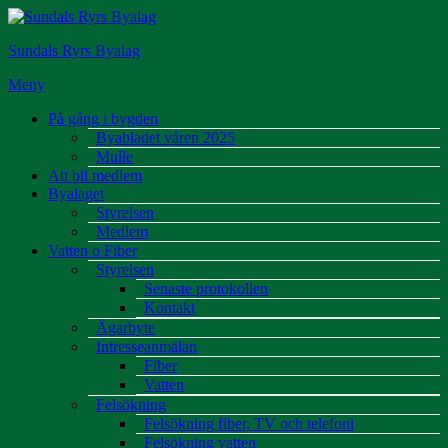
Hoppa
till
Sundals Ryrs Byalag
innehåll
Meny
På gång i bygden
Byabladet våren 2025
Mulle
Att bli medlem
Byalaget
Styrelsen
Medlem
Vatten o Fiber
Styrelsen
Senaste protokollen
Kontakt
Ägarbyte
Intresseanmälan
Fiber
Vatten
Felsökning
Felsökning fiber, TV och telefoni
Felsökning vatten