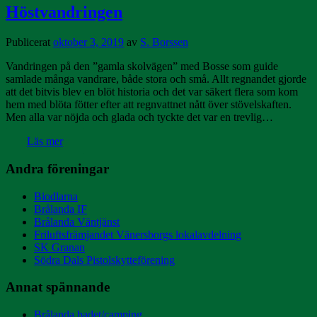
Höstvandringen
Publicerat
oktober 3, 2019
av
S. Borssen
Vandringen på den ”gamla skolvägen” med Bosse som guide
samlade många vandrare, både stora och små. Allt regnandet gjorde
att det bitvis blev en blöt historia och det var säkert flera som kom
hem med blöta fötter efter att regnvattnet nått över stövelskaften.
Men alla var nöjda och glada och tyckte det var en trevlig…
Läs mer
Andra föreningar
Biodlarna
Brålanda IF
Brålanda Väntjänst
Friluftsfrämjandet Vänersborgs lokalavdelning
SK Granan
Södra Dals Pistolskytteförening
Annat spännande
Brålanda badet/camping