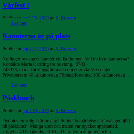
Vårfest !
Publicerat
april 25, 2019
av
S. Borssen
Läs mer
Kanoterna är på plats
Publicerat
april 22, 2019
av
S. Borssen
Nu ligger byalagets kanoter vid Bollungen. Vill du hyra kanoterna?
Kontakta Maria Carlring för bokning, 0702-
743978, maria.carlring@hotmail.com eller via Messenger.
Privatperson: 40 kr/kanot/dag Företag/förening: 100 kr/kanot/dag .
Läs mer
Påsklunch
Publicerat
april 19, 2019
av
S. Borssen
Det blev en solig skärtorsdag i dubbel bemärkelse när byalaget bjöd
till påsklunch. Många kom och maten var mycket uppskattad.
Ungefär 40 betalande, ett 10-tal barn (som åt gratis) och 5