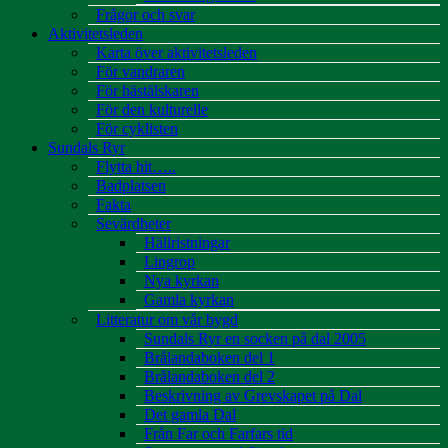
Frågor och svar
Aktivitetsleden
Karta över aktivitetsleden
För vandraren
För hästälskaren
För den kulturelle
För cyklisten
Sundals Ryr
Flytta hit…..
Badplatsen
Fakta
Sevärdheter
Hällristningar
Lingrop
Nya kyrkan
Gamla kyrkan
Litteratur om vår bygd
Sundals Ryr en socken på dal 2005
Brålandaboken del 1
Brålandaboken del 2
Beskrivning av Grevskapet på Dal
Det gamla Dal
Från Far och Farfars tid