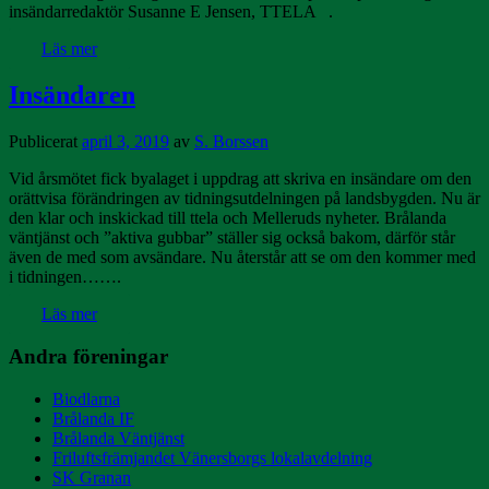
insändarredaktör Susanne E Jensen, TTELA .
Läs mer
Insändaren
Publicerat
april 3, 2019
av
S. Borssen
Vid årsmötet fick byalaget i uppdrag att skriva en insändare om den
orättvisa förändringen av tidningsutdelningen på landsbygden. Nu är
den klar och inskickad till ttela och Melleruds nyheter. Brålanda
väntjänst och ”aktiva gubbar” ställer sig också bakom, därför står
även de med som avsändare. Nu återstår att se om den kommer med
i tidningen…….
Läs mer
Andra föreningar
Biodlarna
Brålanda IF
Brålanda Väntjänst
Friluftsfrämjandet Vänersborgs lokalavdelning
SK Granan