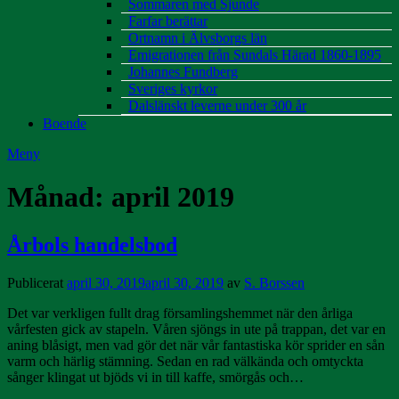
Sommaren med Sjunde
Farfar berättar
Ortnamn i Älvsborgs län
Emigrationen från Sundals Härad 1860-1895
Johannes Fundberg
Sveriges kyrkor
Dalslänskt leverne under 300 år
Boende
Meny
Månad:
april 2019
Årbols handelsbod
Publicerat
april 30, 2019
april 30, 2019
av
S. Borssen
Det var verkligen fullt drag församlingshemmet när den årliga
vårfesten gick av stapeln. Våren sjöngs in ute på trappan, det var en
aning blåsigt, men vad gör det när vår fantastiska kör sprider en sån
varm och härlig stämning. Sedan en rad välkända och omtyckta
sånger klingat ut bjöds vi in till kaffe, smörgås och…