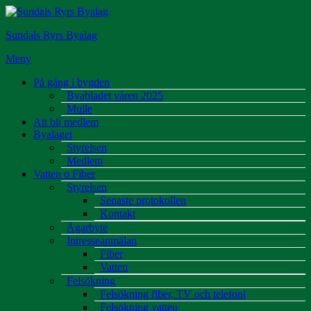
Hoppa
till
Sundals Ryrs Byalag
innehåll
Meny
På gång i bygden
Byabladet våren 2025
Mulle
Att bli medlem
Byalaget
Styrelsen
Medlem
Vatten o Fiber
Styrelsen
Senaste protokollen
Kontakt
Ägarbyte
Intresseanmälan
Fiber
Vatten
Felsökning
Felsökning fiber, TV och telefoni
Felsökning vatten