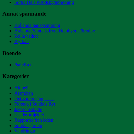
Södra Dals Pistolskytteförening
Annat spännande
Brålanda badet/camping
Brålanda/Sundals Ryrs Hembygdsförening
Kolla vädret
Kyrkan
Boende
Paradiset
Kategorier
Aktuellt
Årsmöten
Det var en gång……
Företag i Sundals Ryr
Jakt och skytte
Leaderprojektet
Rapporter från leden
Sundalsgården
Vandringar