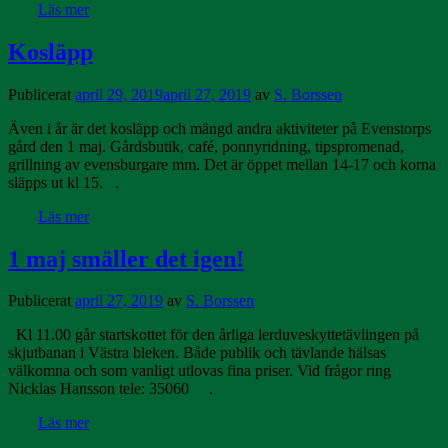
Läs mer
Kosläpp
Publicerat
april 29, 2019
april 27, 2019
av
S. Borssen
Även i år är det kosläpp och mängd andra aktiviteter på Evenstorps
gård den 1 maj. Gårdsbutik, café, ponnyridning, tipspromenad,
grillning av evensburgare mm. Det är öppet mellan 14-17 och korna
släpps ut kl 15. .
Läs mer
1 maj smäller det igen!
Publicerat
april 27, 2019
av
S. Borssen
Kl 11.00 går startskottet för den årliga lerduveskyttetävlingen på
skjutbanan i Västra bleken. Både publik och tävlande hälsas
välkomna och som vanligt utlovas fina priser. Vid frågor ring
Nicklas Hansson tele: 35060 .
Läs mer