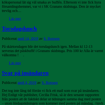
kökspersonal lät sig väl smaka av buffén. Eftersom vi inte fick hyra
församlingshemmet, var vi i SK Granans skidstuga. Den är mycket
trevlig och…
Läs mer
Torsdagslunch
Publicerat
april 14, 2019
av
S. Borssen
På skärtorsdagen blir det torsdagslunch igen. Mellan kl 12-13
serveras det påskbuffé i Granans skidstuga. Pris 100 kr Alla är varmt
välkomna ! .
Läs mer
Svar på insändaren
Publicerat
april 4, 2019
av
S. Borssen
Det tog inte lång tid förrän vi fick ett mail som svar på insändaren.
Hej Enligt vår publisher, Cecilia Frisk, så är den senaste rapporten
från posten att de faktiskt delar ut tidningen samma dag med posten
– utom lördagstidningen som kommer med posten på måndag. //mvh