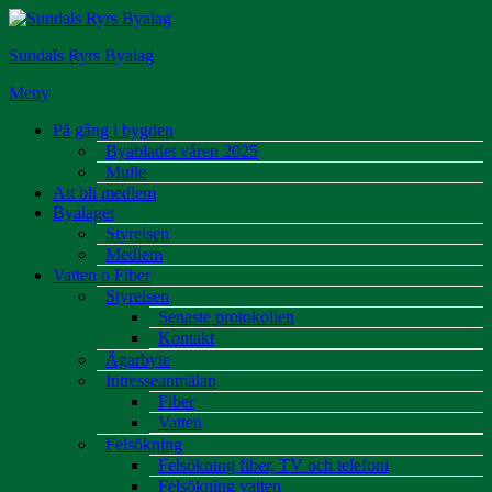
Hoppa
till
Sundals Ryrs Byalag
innehåll
Meny
På gång i bygden
Byabladet våren 2025
Mulle
Att bli medlem
Byalaget
Styrelsen
Medlem
Vatten o Fiber
Styrelsen
Senaste protokollen
Kontakt
Ägarbyte
Intresseanmälan
Fiber
Vatten
Felsökning
Felsökning fiber, TV och telefoni
Felsökning vatten