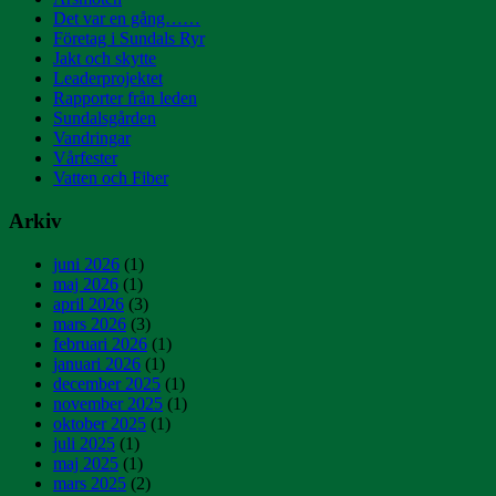
Det var en gång……
Företag i Sundals Ryr
Jakt och skytte
Leaderprojektet
Rapporter från leden
Sundalsgården
Vandringar
Vårfester
Vatten och Fiber
Arkiv
juni 2026
(1)
maj 2026
(1)
april 2026
(3)
mars 2026
(3)
februari 2026
(1)
januari 2026
(1)
december 2025
(1)
november 2025
(1)
oktober 2025
(1)
juli 2025
(1)
maj 2025
(1)
mars 2025
(2)