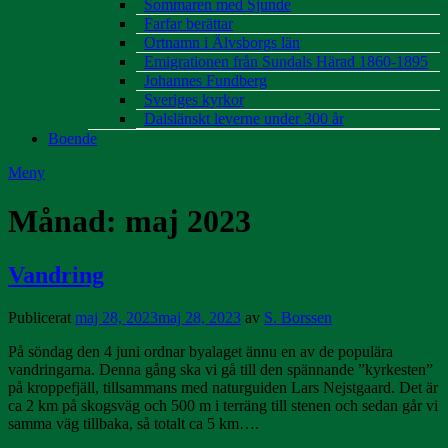
Sommaren med Sjunde
Farfar berättar
Ortnamn i Älvsborgs län
Emigrationen från Sundals Härad 1860-1895
Johannes Fundberg
Sveriges kyrkor
Dalslänskt leverne under 300 år
Boende
Meny
Månad:
maj 2023
Vandring
Publicerat
maj 28, 2023
maj 28, 2023
av
S. Borssen
På söndag den 4 juni ordnar byalaget ännu en av de populära
vandringarna. Denna gång ska vi gå till den spännande ”kyrkesten”
på kroppefjäll, tillsammans med naturguiden Lars Nejstgaard. Det är
ca 2 km på skogsväg och 500 m i terräng till stenen och sedan går vi
samma väg tillbaka, så totalt ca 5 km….