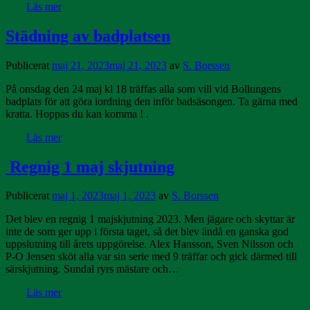
Läs mer
Städning av badplatsen
Publicerat
maj 21, 2023
maj 21, 2023
av
S. Borssen
På onsdag den 24 maj kl 18 träffas alla som vill vid Bollungens
badplats för att göra iordning den inför badsäsongen. Ta gärna med
kratta. Hoppas du kan komma ! .
Läs mer
Regnig 1 maj skjutning
Publicerat
maj 1, 2023
maj 1, 2023
av
S. Borssen
Det blev en regnig 1 majskjutning 2023. Men jägare och skyttar är
inte de som ger upp i första taget, så det blev ändå en ganska god
uppslutning till årets uppgörelse. Alex Hansson, Sven Nilsson och
P-O Jensen sköt alla var sin serie med 9 träffar och gick därmed till
särskjutning. Sundal ryrs mästare och…
Läs mer