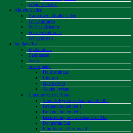
Frågor och svar
Aktivitetsleden
Karta över aktivitetsleden
För vandraren
För hästälskaren
För den kulturelle
För cyklisten
Sundals Ryr
Flytta hit…..
Badplatsen
Fakta
Sevärdheter
Hällristningar
Lingrop
Nya kyrkan
Gamla kyrkan
Litteratur om vår bygd
Sundals Ryr en socken på dal 2005
Brålandaboken del 1
Brålandaboken del 2
Beskrivning av Grevskapet på Dal
Det gamla Dal
Från Far och Farfars tid