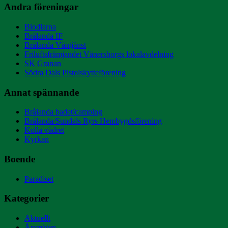
Andra föreningar
Biodlarna
Brålanda IF
Brålanda Väntjänst
Friluftsfrämjandet Vänersborgs lokalavdelning
SK Granan
Södra Dals Pistolskytteförening
Annat spännande
Brålanda badet/camping
Brålanda/Sundals Ryrs Hembygdsförening
Kolla vädret
Kyrkan
Boende
Paradiset
Kategorier
Aktuellt
Årsmöten