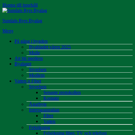
Hoppa till innehåll
Sundals Ryrs Byalag
Meny
På gång i bygden
Byabladet våren 2025
Mulle
Att bli medlem
Byalaget
Styrelsen
Medlem
Vatten o Fiber
Styrelsen
Senaste protokollen
Kontakt
Ägarbyte
Intresseanmälan
Fiber
Vatten
Felsökning
Felsökning fiber, TV och telefoni