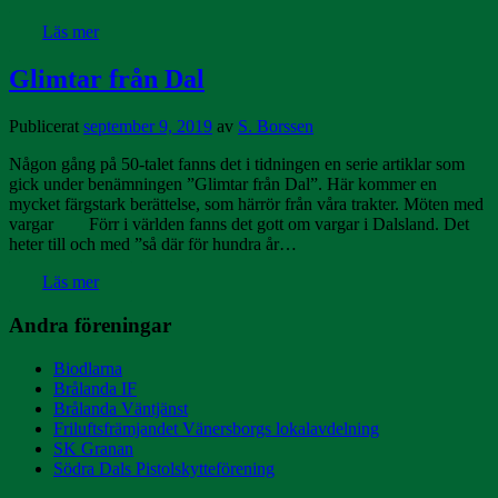
Läs mer
Glimtar från Dal
Publicerat
september 9, 2019
av
S. Borssen
Någon gång på 50-talet fanns det i tidningen en serie artiklar som
gick under benämningen ”Glimtar från Dal”. Här kommer en
mycket färgstark berättelse, som härrör från våra trakter. Möten med
vargar Förr i världen fanns det gott om vargar i Dalsland. Det
heter till och med ”så där för hundra år…
Läs mer
Andra föreningar
Biodlarna
Brålanda IF
Brålanda Väntjänst
Friluftsfrämjandet Vänersborgs lokalavdelning
SK Granan
Södra Dals Pistolskytteförening