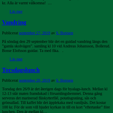
kr. Alla är varmt välkomna! …
Läs mer
Vandring
Publicerat
september 27, 2019
av
S. Borssen
På söndag den 29 september blir det en guidad vandring längs den
”gamla skolvägen”. samling kl 10 vid Andreas Johansson, Bollerud.
Bosse Elofsson guidar. Ta med fika. .
Läs mer
Torsdagslunch
Publicerat
september 20, 2019
av
S. Borssen
Torsdag den 26/9 är det återigen dags för byalags-lunch. Mellan kl
12-13 står maten framdukad i församlingshemmet. Denna gång
serveras det marinerad fläskytterfilé, potatisgratäng, sås och
grönsallad. Till kaffet blir det äpplekaka med vaniljsås. Det kostar
100 kr. För de som vill bjuder kyrkan in till en kort ”eftertanke” före
lunchen. Den är mellan kl…