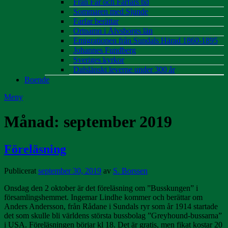
Från Far och Farfars tid
Sommaren med Sjunde
Farfar berättar
Ortnamn i Älvsborgs län
Emigrationen från Sundals Härad 1860-1895
Johannes Fundberg
Sveriges kyrkor
Dalslänskt leverne under 300 år
Boende
Meny
Månad:
september 2019
Föreläsning
Publicerat
september 30, 2019
av
S. Borssen
Onsdag den 2 oktober är det föreläsning om ”Busskungen” i
församlingshemmet. Ingemar Lindhe kommer och berättar om
Anders Andersson, från Rådane i Sundals ryr som år 1914 startade
det som skulle bli världens största bussbolag ”Greyhound-bussarna”
i USA. Föreläsningen börjar kl 18. Det är gratis, men fikat kostar 20