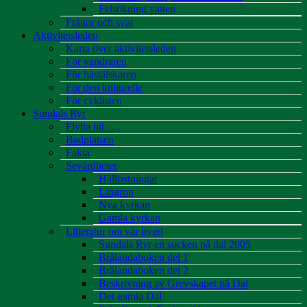
Felsökning vatten
Frågor och svar
Aktivitetsleden
Karta över aktivitetsleden
För vandraren
För hästälskaren
För den kulturelle
För cyklisten
Sundals Ryr
Flytta hit…..
Badplatsen
Fakta
Sevärdheter
Hällristningar
Lingrop
Nya kyrkan
Gamla kyrkan
Litteratur om vår bygd
Sundals Ryr en socken på dal 2005
Brålandaboken del 1
Brålandaboken del 2
Beskrivning av Grevskapet på Dal
Det gamla Dal