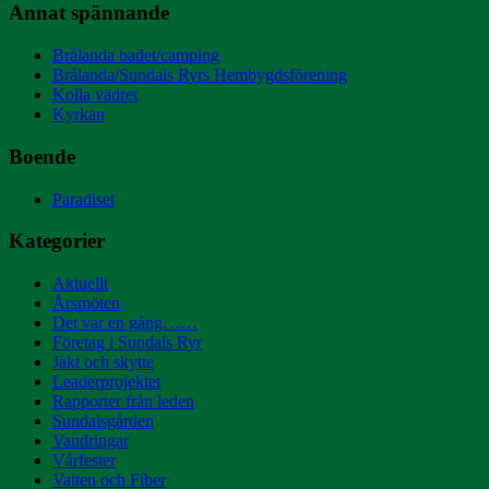
Annat spännande
Brålanda badet/camping
Brålanda/Sundals Ryrs Hembygdsförening
Kolla vädret
Kyrkan
Boende
Paradiset
Kategorier
Aktuellt
Årsmöten
Det var en gång……
Företag i Sundals Ryr
Jakt och skytte
Leaderprojektet
Rapporter från leden
Sundalsgården
Vandringar
Vårfester
Vatten och Fiber