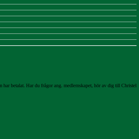
har betalat. Har du frågor ang. medlemskapet, hör av dig till Christel