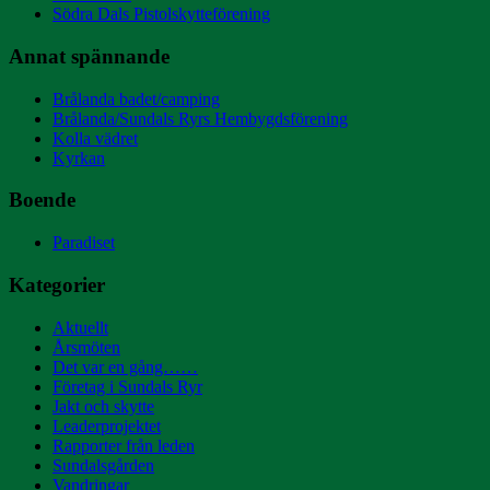
Södra Dals Pistolskytteförening
Annat spännande
Brålanda badet/camping
Brålanda/Sundals Ryrs Hembygdsförening
Kolla vädret
Kyrkan
Boende
Paradiset
Kategorier
Aktuellt
Årsmöten
Det var en gång……
Företag i Sundals Ryr
Jakt och skytte
Leaderprojektet
Rapporter från leden
Sundalsgården
Vandringar