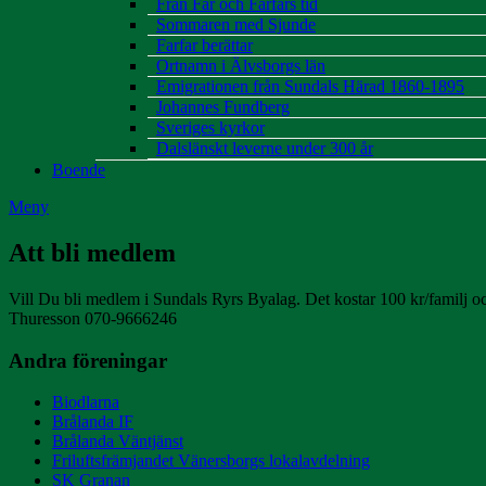
Från Far och Farfars tid
Sommaren med Sjunde
Farfar berättar
Ortnamn i Älvsborgs län
Emigrationen från Sundals Härad 1860-1895
Johannes Fundberg
Sveriges kyrkor
Dalslänskt leverne under 300 år
Boende
Meny
Att bli medlem
Vill Du bli medlem i Sundals Ryrs Byalag. Det kostar 100 kr/familj oc
Thuresson 070-9666246
Andra föreningar
Biodlarna
Brålanda IF
Brålanda Väntjänst
Friluftsfrämjandet Vänersborgs lokalavdelning
SK Granan