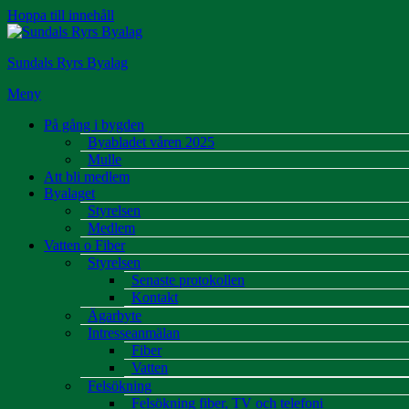
Hoppa till innehåll
Sundals Ryrs Byalag
Meny
På gång i bygden
Byabladet våren 2025
Mulle
Att bli medlem
Byalaget
Styrelsen
Medlem
Vatten o Fiber
Styrelsen
Senaste protokollen
Kontakt
Ägarbyte
Intresseanmälan
Fiber
Vatten
Felsökning
Felsökning fiber, TV och telefoni