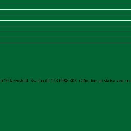
h 50 kr/enskild. Swisha till 123 0988 303. Glöm inte att skriva vem som 