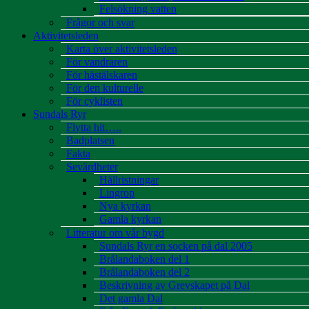
Felsökning vatten
Frågor och svar
Aktivitetsleden
Karta över aktivitetsleden
För vandraren
För hästälskaren
För den kulturelle
För cyklisten
Sundals Ryr
Flytta hit…..
Badplatsen
Fakta
Sevärdheter
Hällristningar
Lingrop
Nya kyrkan
Gamla kyrkan
Litteratur om vår bygd
Sundals Ryr en socken på dal 2005
Brålandaboken del 1
Brålandaboken del 2
Beskrivning av Grevskapet på Dal
Det gamla Dal