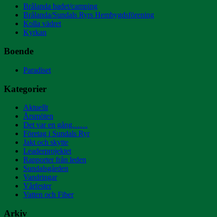
Brålanda badet/camping
Brålanda/Sundals Ryrs Hembygdsförening
Kolla vädret
Kyrkan
Boende
Paradiset
Kategorier
Aktuellt
Årsmöten
Det var en gång……
Företag i Sundals Ryr
Jakt och skytte
Leaderprojektet
Rapporter från leden
Sundalsgården
Vandringar
Vårfester
Vatten och Fiber
Arkiv