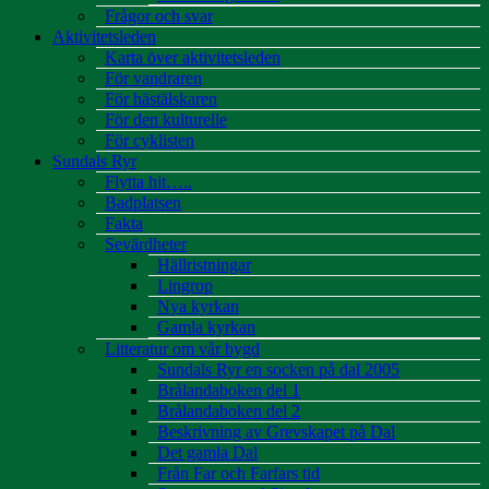
Frågor och svar
Aktivitetsleden
Karta över aktivitetsleden
För vandraren
För hästälskaren
För den kulturelle
För cyklisten
Sundals Ryr
Flytta hit…..
Badplatsen
Fakta
Sevärdheter
Hällristningar
Lingrop
Nya kyrkan
Gamla kyrkan
Litteratur om vår bygd
Sundals Ryr en socken på dal 2005
Brålandaboken del 1
Brålandaboken del 2
Beskrivning av Grevskapet på Dal
Det gamla Dal
Från Far och Farfars tid