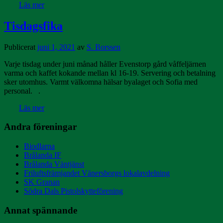
Läs mer
Tisdagsfika
Publicerat
juni 1, 2021
av
S. Borssen
Varje tisdag under juni månad håller Evenstorp gård våffeljärnen
varma och kaffet kokande mellan kl 16-19. Servering och betalning
sker utomhus. Varmt välkomna hälsar byalaget och Sofia med
personal. .
Läs mer
Andra föreningar
Biodlarna
Brålanda IF
Brålanda Väntjänst
Friluftsfrämjandet Vänersborgs lokalavdelning
SK Granan
Södra Dals Pistolskytteförening
Annat spännande