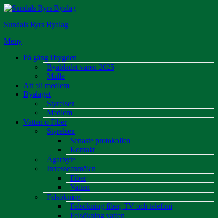
Hoppa
till
Sundals Ryrs Byalag
innehåll
Meny
På gång i bygden
Byabladet våren 2025
Mulle
Att bli medlem
Byalaget
Styrelsen
Medlem
Vatten o Fiber
Styrelsen
Senaste protokollen
Kontakt
Ägarbyte
Intresseanmälan
Fiber
Vatten
Felsökning
Felsökning fiber, TV och telefoni
Felsökning vatten