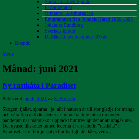
Sommaren med Sjunde
Farfar berättar
Ortnamn i Älvsborgs län
Emigrationen från Sundals Härad 1860-1895
Johannes Fundberg
Sveriges kyrkor
Dalslänskt leverne under 300 år
Boende
Meny
Månad:
juni 2021
Ny rastkåta i Paradiset
Publicerat
juni 6, 2021
av
S. Borssen
Skogen, fjället, sjöarna ja, allt i naturen är till stor glädje för många
och våra fina aktivitetsleder är populära, inte minst nu under
pandemin när människor upptäckt hur trevligt det är att umgås ute.
Det nyaste tillskottet utmed lederna är en jättefin ”rastkåta” i
Paradiset. Ja ni hör ju själva hur härligt det låter, vem…