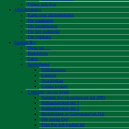
Frågor och svar
Aktivitetsleden
Karta över aktivitetsleden
För vandraren
För hästälskaren
För den kulturelle
För cyklisten
Sundals Ryr
Flytta hit…..
Badplatsen
Fakta
Sevärdheter
Hällristningar
Lingrop
Nya kyrkan
Gamla kyrkan
Litteratur om vår bygd
Sundals Ryr en socken på dal 2005
Brålandaboken del 1
Brålandaboken del 2
Beskrivning av Grevskapet på Dal
Det gamla Dal
Från Far och Farfars tid