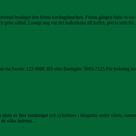
erad byalaget den första torsdagslunchen. Första gången hade vi ost oc
ch grön sallad. Lustigt nog var det hallonkaka till kaffet, precis som fö
alas via Swish: 123 0988 303 eller Bankgiro: 5665-7125 För bokning k
i kan njuta av fina vandringar och cykelturer i skogarna under våren, s
å de olika lederna….