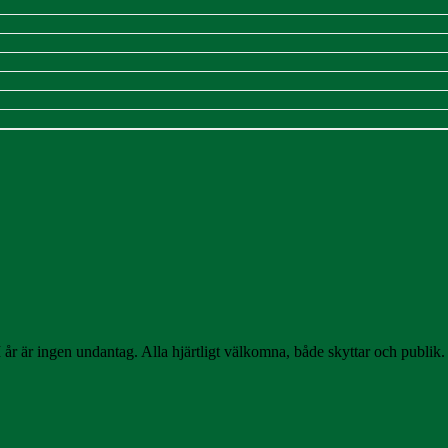
I år är ingen undantag. Alla hjärtligt välkomna, både skyttar och publik. 