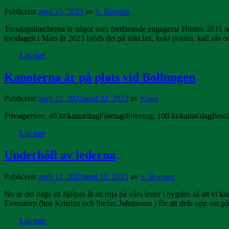
Publicerat
april 25, 2023
av
S. Borssen
Torsdagsluncherna är något som fortfarande engagerar Hösten 2011 serv
torsdagen i Mars år 2023 bjöds det på rökt lax, kokt potatis, kall sås o
Läs mer
Kanoterna är på plats vid Bollungen
Publicerat
april 22, 2023
april 22, 2023
av
Klara
Privatperson: 40 kr/kanot/dagFöretag/förening: 100 kr/kanot/dagBet
Läs mer
Underhåll av lederna
Publicerat
april 12, 2023
april 12, 2023
av
S. Borssen
Nu är det dags att hjälpas åt att röja på våra leder i bygden så att v
Evenstorp (hos Kristina och Stefan Johansson ) för att dela upp oss p
Läs mer