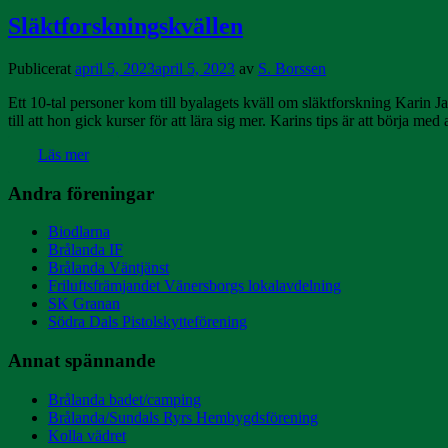
Släktforskningskvällen
Publicerat
april 5, 2023
april 5, 2023
av
S. Borssen
Ett 10-tal personer kom till byalagets kväll om släktforskning Karin 
till att hon gick kurser för att lära sig mer. Karins tips är att börja m
Läs mer
Andra föreningar
Biodlarna
Brålanda IF
Brålanda Väntjänst
Friluftsfrämjandet Vänersborgs lokalavdelning
SK Granan
Södra Dals Pistolskytteförening
Annat spännande
Brålanda badet/camping
Brålanda/Sundals Ryrs Hembygdsförening
Kolla vädret