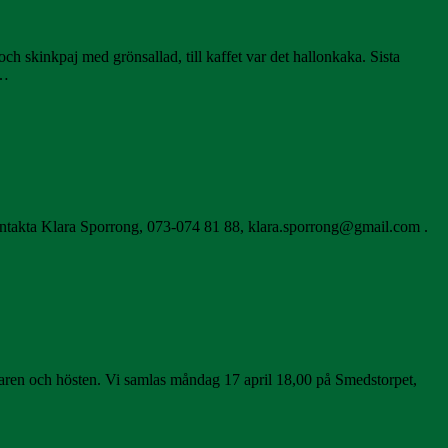
h skinkpaj med grönsallad, till kaffet var det hallonkaka. Sista
r…
ontakta Klara Sporrong, 073-074 81 88, klara.sporrong@gmail.com .
ommaren och hösten. Vi samlas måndag 17 april 18,00 på Smedstorpet,