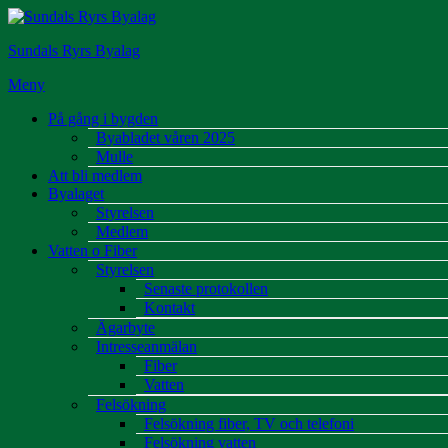
Hoppa
till
Sundals Ryrs Byalag
innehåll
Meny
På gång i bygden
Byabladet våren 2025
Mulle
Att bli medlem
Byalaget
Styrelsen
Medlem
Vatten o Fiber
Styrelsen
Senaste protokollen
Kontakt
Ägarbyte
Intresseanmälan
Fiber
Vatten
Felsökning
Felsökning fiber, TV och telefoni
Felsökning vatten