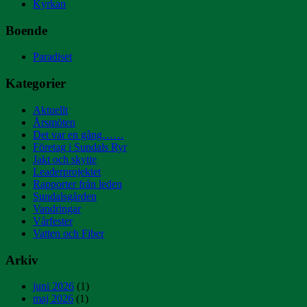
Kyrkan
Boende
Paradiset
Kategorier
Aktuellt
Årsmöten
Det var en gång……
Företag i Sundals Ryr
Jakt och skytte
Leaderprojektet
Rapporter från leden
Sundalsgården
Vandringar
Vårfester
Vatten och Fiber
Arkiv
juni 2026
(1)
maj 2026
(1)