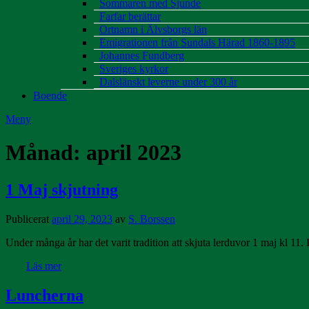
Sommaren med Sjunde
Farfar berättar
Ortnamn i Älvsborgs län
Emigrationen från Sundals Härad 1860-1895
Johannes Fundberg
Sveriges kyrkor
Dalslänskt leverne under 300 år
Boende
Meny
Månad:
april 2023
1 Maj skjutning
Publicerat
april 29, 2023
av
S. Borssen
Under många år har det varit tradition att skjuta lerduvor 1 maj kl 11. 
Läs mer
Luncherna