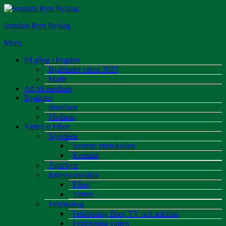
Hoppa
till
Sundals Ryrs Byalag
innehåll
Meny
På gång i bygden
Byabladet våren 2025
Mulle
Att bli medlem
Byalaget
Styrelsen
Medlem
Vatten o Fiber
Styrelsen
Senaste protokollen
Kontakt
Ägarbyte
Intresseanmälan
Fiber
Vatten
Felsökning
Felsökning fiber, TV och telefoni
Felsökning vatten