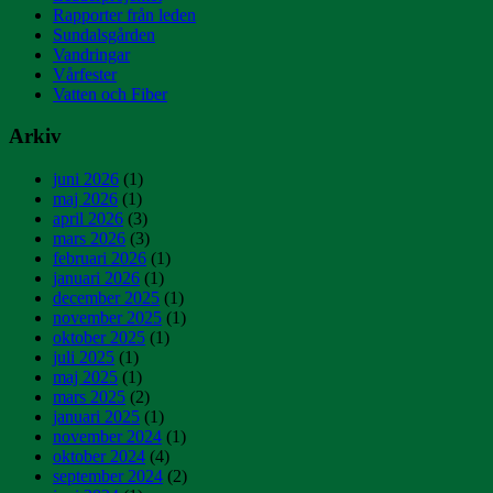
Rapporter från leden
Sundalsgården
Vandringar
Vårfester
Vatten och Fiber
Arkiv
juni 2026
(1)
maj 2026
(1)
april 2026
(3)
mars 2026
(3)
februari 2026
(1)
januari 2026
(1)
december 2025
(1)
november 2025
(1)
oktober 2025
(1)
juli 2025
(1)
maj 2025
(1)
mars 2025
(2)
januari 2025
(1)
november 2024
(1)
oktober 2024
(4)
september 2024
(2)