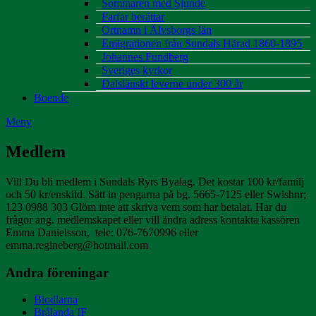
Sommaren med Sjunde
Farfar berättar
Ortnamn i Älvsborgs län
Emigrationen från Sundals Härad 1860-1895
Johannes Fundberg
Sveriges kyrkor
Dalslänskt leverne under 300 år
Boende
Meny
Medlem
Vill Du bli medlem i Sundals Ryrs Byalag. Det kostar 100 kr/familj
och 50 kr/enskild. Sätt in pengarna på bg. 5665-7125 eller Swishnr;
123 0988 303 Glöm inte att skriva vem som har betalat. Har du
frågor ang. medlemskapet eller vill ändra adress kontakta kassören
Emma Danielsson, tele: 076-7670996 eller
emma.regineberg@hotmail.com
Andra föreningar
Biodlarna
Brålanda IF