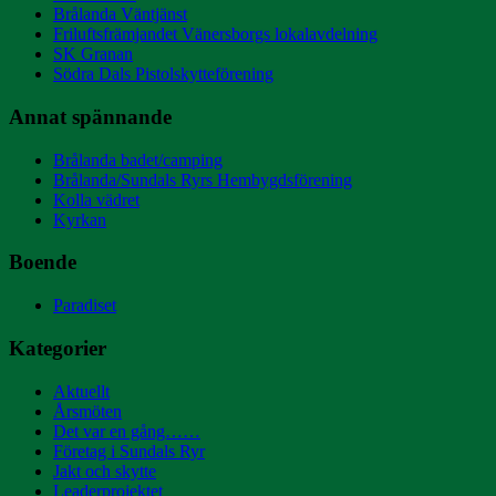
Brålanda Väntjänst
Friluftsfrämjandet Vänersborgs lokalavdelning
SK Granan
Södra Dals Pistolskytteförening
Annat spännande
Brålanda badet/camping
Brålanda/Sundals Ryrs Hembygdsförening
Kolla vädret
Kyrkan
Boende
Paradiset
Kategorier
Aktuellt
Årsmöten
Det var en gång……
Företag i Sundals Ryr
Jakt och skytte
Leaderprojektet