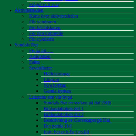
Frågor och svar
Aktivitetsleden
Karta över aktivitetsleden
För vandraren
För hästälskaren
För den kulturelle
För cyklisten
Sundals Ryr
Flytta hit…..
Badplatsen
Fakta
Sevärdheter
Hällristningar
Lingrop
Nya kyrkan
Gamla kyrkan
Litteratur om vår bygd
Sundals Ryr en socken på dal 2005
Brålandaboken del 1
Brålandaboken del 2
Beskrivning av Grevskapet på Dal
Det gamla Dal
Från Far och Farfars tid