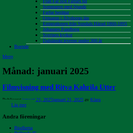
Från Far och Farfars tid
Sommaren med Sjunde
Farfar berättar
Ortnamn i Älvsborgs län
Emigrationen från Sundals Härad 1860-1895
Johannes Fundberg
Sveriges kyrkor
Dalslänskt leverne under 300 år
Boende
Meny
Månad:
januari 2025
Filmvisning med Ritva Kahrila Utter
Publicerat
januari 21, 2025
januari 21, 2025
av
Klara
Läs mer
Andra föreningar
Biodlarna