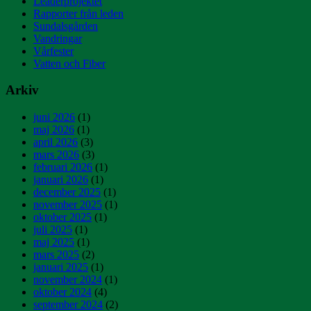
Leaderprojektet
Rapporter från leden
Sundalsgården
Vandringar
Vårfester
Vatten och Fiber
Arkiv
juni 2026
(1)
maj 2026
(1)
april 2026
(3)
mars 2026
(3)
februari 2026
(1)
januari 2026
(1)
december 2025
(1)
november 2025
(1)
oktober 2025
(1)
juli 2025
(1)
maj 2025
(1)
mars 2025
(2)
januari 2025
(1)
november 2024
(1)
oktober 2024
(4)
september 2024
(2)