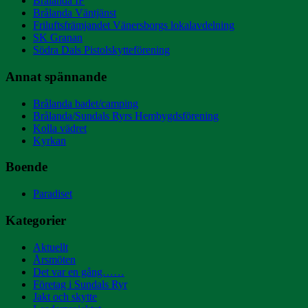
Brålanda IF
Brålanda Väntjänst
Friluftsfrämjandet Vänersborgs lokalavdelning
SK Granan
Södra Dals Pistolskytteförening
Annat spännande
Brålanda badet/camping
Brålanda/Sundals Ryrs Hembygdsförening
Kolla vädret
Kyrkan
Boende
Paradiset
Kategorier
Aktuellt
Årsmöten
Det var en gång……
Företag i Sundals Ryr
Jakt och skytte