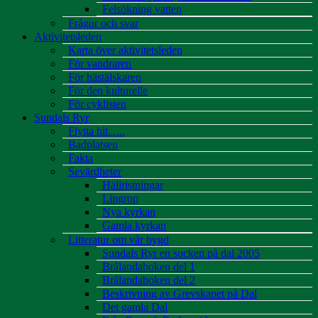
Felsökning vatten
Frågor och svar
Aktivitetsleden
Karta över aktivitetsleden
För vandraren
För hästälskaren
För den kulturelle
För cyklisten
Sundals Ryr
Flytta hit…..
Badplatsen
Fakta
Sevärdheter
Hällristningar
Lingrop
Nya kyrkan
Gamla kyrkan
Litteratur om vår bygd
Sundals Ryr en socken på dal 2005
Brålandaboken del 1
Brålandaboken del 2
Beskrivning av Grevskapet på Dal
Det gamla Dal