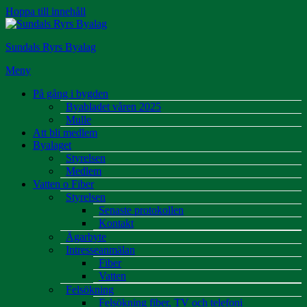
Hoppa till innehåll
Sundals Ryrs Byalag
Meny
På gång i bygden
Byabladet våren 2025
Mulle
Att bli medlem
Byalaget
Styrelsen
Medlem
Vatten o Fiber
Styrelsen
Senaste protokollen
Kontakt
Ägarbyte
Intresseanmälan
Fiber
Vatten
Felsökning
Felsökning fiber, TV och telefoni