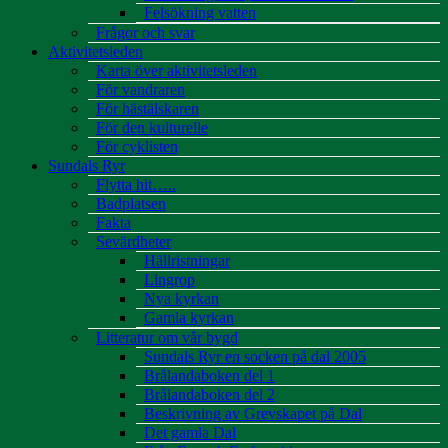
Felsökning vatten
Frågor och svar
Aktivitetsleden
Karta över aktivitetsleden
För vandraren
För hästälskaren
För den kulturelle
För cyklisten
Sundals Ryr
Flytta hit…..
Badplatsen
Fakta
Sevärdheter
Hällristningar
Lingrop
Nya kyrkan
Gamla kyrkan
Litteratur om vår bygd
Sundals Ryr en socken på dal 2005
Brålandaboken del 1
Brålandaboken del 2
Beskrivning av Grevskapet på Dal
Det gamla Dal