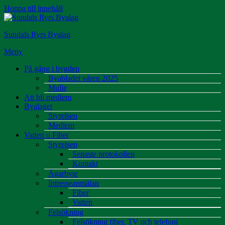
Hoppa till innehåll
Sundals Ryrs Byalag
Meny
På gång i bygden
Byabladet våren 2025
Mulle
Att bli medlem
Byalaget
Styrelsen
Medlem
Vatten o Fiber
Styrelsen
Senaste protokollen
Kontakt
Ägarbyte
Intresseanmälan
Fiber
Vatten
Felsökning
Felsökning fiber, TV och telefoni