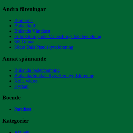
Andra föreningar
Biodlarna
Brålanda IF
Brålanda Väntjänst
Friluftsfrämjandet Vänersborgs lokalavdelning
SK Granan
Södra Dals Pistolskytteförening
Annat spännande
Brålanda badet/camping
Brålanda/Sundals Ryrs Hembygdsförening
Kolla vädret
Kyrkan
Boende
Paradiset
Kategorier
Aktuellt