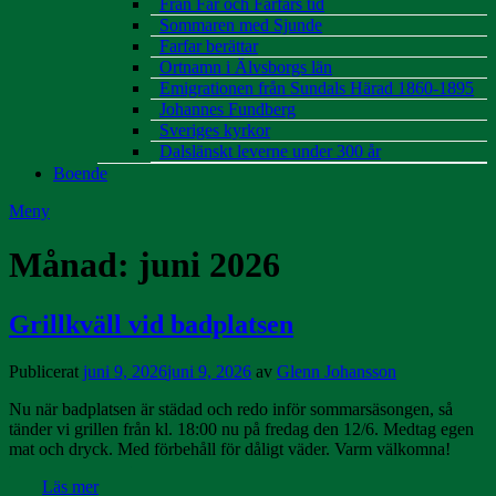
Från Far och Farfars tid
Sommaren med Sjunde
Farfar berättar
Ortnamn i Älvsborgs län
Emigrationen från Sundals Härad 1860-1895
Johannes Fundberg
Sveriges kyrkor
Dalslänskt leverne under 300 år
Boende
Meny
Månad:
juni 2026
Grillkväll vid badplatsen
Publicerat
juni 9, 2026
juni 9, 2026
av
Glenn Johansson
Nu när badplatsen är städad och redo inför sommarsäsongen, så
tänder vi grillen från kl. 18:00 nu på fredag den 12/6. Medtag egen
mat och dryck. Med förbehåll för dåligt väder. Varm välkomna!
Läs mer