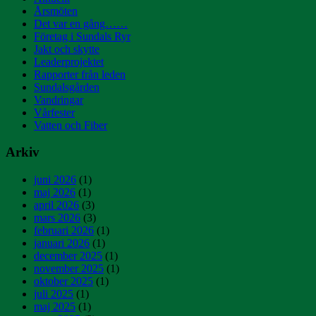
Årsmöten
Det var en gång……
Företag i Sundals Ryr
Jakt och skytte
Leaderprojektet
Rapporter från leden
Sundalsgården
Vandringar
Vårfester
Vatten och Fiber
Arkiv
juni 2026
(1)
maj 2026
(1)
april 2026
(3)
mars 2026
(3)
februari 2026
(1)
januari 2026
(1)
december 2025
(1)
november 2025
(1)
oktober 2025
(1)
juli 2025
(1)
maj 2025
(1)