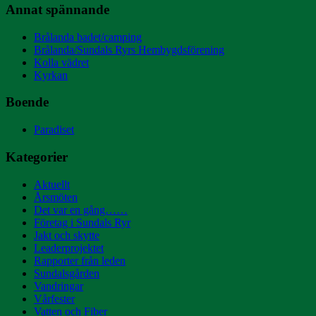
Annat spännande
Brålanda badet/camping
Brålanda/Sundals Ryrs Hembygdsförening
Kolla vädret
Kyrkan
Boende
Paradiset
Kategorier
Aktuellt
Årsmöten
Det var en gång……
Företag i Sundals Ryr
Jakt och skytte
Leaderprojektet
Rapporter från leden
Sundalsgården
Vandringar
Vårfester
Vatten och Fiber