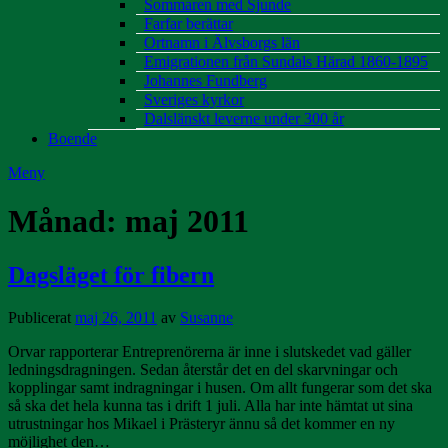
Sommaren med Sjunde
Farfar berättar
Ortnamn i Älvsborgs län
Emigrationen från Sundals Härad 1860-1895
Johannes Fundberg
Sveriges kyrkor
Dalslänskt leverne under 300 år
Boende
Meny
Månad:
maj 2011
Dagsläget för fibern
Publicerat
maj 26, 2011
av
Susanne
Orvar rapporterar Entreprenörerna är inne i slutskedet vad gäller
ledningsdragningen. Sedan återstår det en del skarvningar och
kopplingar samt indragningar i husen. Om allt fungerar som det ska
så ska det hela kunna tas i drift 1 juli. Alla har inte hämtat ut sina
utrustningar hos Mikael i Prästeryr ännu så det kommer en ny
möjlighet den…