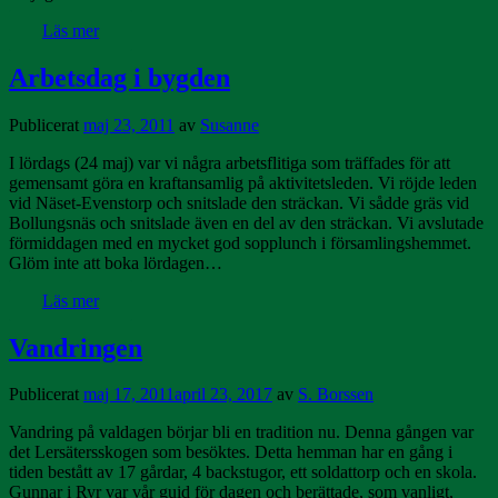
Läs mer
Arbetsdag i bygden
Publicerat
maj 23, 2011
av
Susanne
I lördags (24 maj) var vi några arbetsflitiga som träffades för att
gemensamt göra en kraftansamlig på aktivitetsleden. Vi röjde leden
vid Näset-Evenstorp och snitslade den sträckan. Vi sådde gräs vid
Bollungsnäs och snitslade även en del av den sträckan. Vi avslutade
förmiddagen med en mycket god sopplunch i församlingshemmet.
Glöm inte att boka lördagen…
Läs mer
Vandringen
Publicerat
maj 17, 2011
april 23, 2017
av
S. Borssen
Vandring på valdagen börjar bli en tradition nu. Denna gången var
det Lersätersskogen som besöktes. Detta hemman har en gång i
tiden bestått av 17 gårdar, 4 backstugor, ett soldattorp och en skola.
Gunnar i Ryr var vår guid för dagen och berättade, som vanligt,