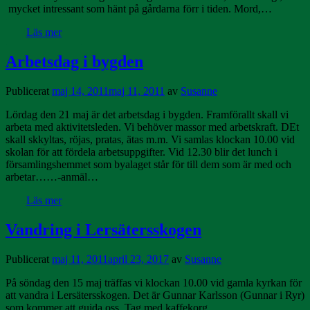
mycket intressant som hänt på gårdarna förr i tiden. Mord,…
Läs mer
Arbetsdag i bygden
Publicerat
maj 14, 2011
maj 11, 2011
av
Susanne
Lördag den 21 maj är det arbetsdag i bygden. Framförallt skall vi
arbeta med aktivitetsleden. Vi behöver massor med arbetskraft. DEt
skall skkyltas, röjas, pratas, ätas m.m. Vi samlas klockan 10.00 vid
skolan för att fördela arbetsuppgifter. Vid 12.30 blir det lunch i
församlingshemmet som byalaget står för till dem som är med och
arbetar……-anmäl…
Läs mer
Vandring i Lersätersskogen
Publicerat
maj 11, 2011
april 23, 2017
av
Susanne
På söndag den 15 maj träffas vi klockan 10.00 vid gamla kyrkan för
att vandra i Lersätersskogen. Det är Gunnar Karlsson (Gunnar i Ryr)
som kommer att guida oss. Tag med kaffekorg.