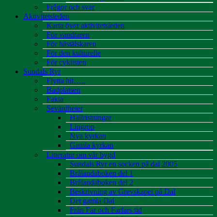
Frågor och svar
Aktivitetsleden
Karta över aktivitetsleden
För vandraren
För hästälskaren
För den kulturelle
För cyklisten
Sundals Ryr
Flytta hit…..
Badplatsen
Fakta
Sevärdheter
Hällristningar
Lingrop
Nya kyrkan
Gamla kyrkan
Litteratur om vår bygd
Sundals Ryr en socken på dal 2005
Brålandaboken del 1
Brålandaboken del 2
Beskrivning av Grevskapet på Dal
Det gamla Dal
Från Far och Farfars tid