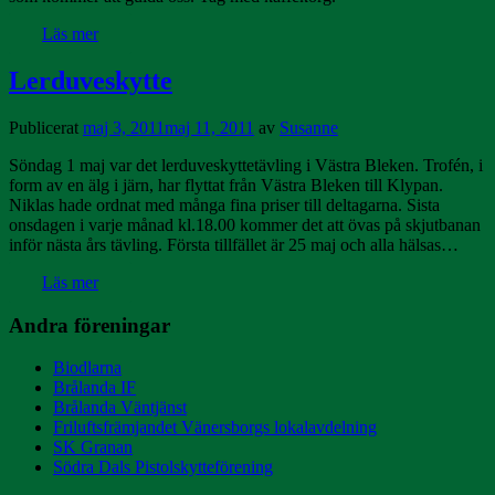
Läs mer
Lerduveskytte
Publicerat
maj 3, 2011
maj 11, 2011
av
Susanne
Söndag 1 maj var det lerduveskyttetävling i Västra Bleken. Trofén, i
form av en älg i järn, har flyttat från Västra Bleken till Klypan.
Niklas hade ordnat med många fina priser till deltagarna. Sista
onsdagen i varje månad kl.18.00 kommer det att övas på skjutbanan
inför nästa års tävling. Första tillfället är 25 maj och alla hälsas…
Läs mer
Andra föreningar
Biodlarna
Brålanda IF
Brålanda Väntjänst
Friluftsfrämjandet Vänersborgs lokalavdelning
SK Granan
Södra Dals Pistolskytteförening