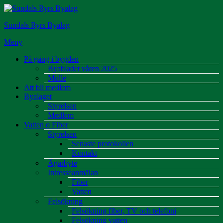
Hoppa
till
Sundals Ryrs Byalag
innehåll
Meny
På gång i bygden
Byabladet våren 2025
Mulle
Att bli medlem
Byalaget
Styrelsen
Medlem
Vatten o Fiber
Styrelsen
Senaste protokollen
Kontakt
Ägarbyte
Intresseanmälan
Fiber
Vatten
Felsökning
Felsökning fiber, TV och telefoni
Felsökning vatten