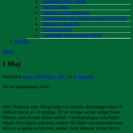
Sommaren med Sjunde
Farfar berättar
Ortnamn i Älvsborgs län
Emigrationen från Sundals Härad 1860-1895
Johannes Fundberg
Sveriges kyrkor
Dalslänskt leverne under 300 år
Boende
Meny
1 Maj
Publicerat
maj 2, 2015
maj 2, 2017
av
S. Borssen
Nu tar ungdomarna över!
Alex Hansson satte ribban högt och inledde skjutningen med 10
träffade duvor av 10 möjliga. Av de övriga var det endast Sven
Nilsson som klarade denna bedrift. I särskjutningen som följde
visade Alex ingen som helst respekt för ålder och erfarenhet utan
sköt än en gång en full pott, medan Sven missade ett par duvor.