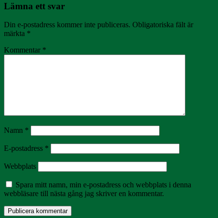
Lämna ett svar
Din e-postadress kommer inte publiceras.
Obligatoriska fält är
märkta
*
Kommentar
*
Namn
*
E-postadress
*
Webbplats
Spara mitt namn, min e-postadress och webbplats i denna
webbläsare till nästa gång jag skriver en kommentar.