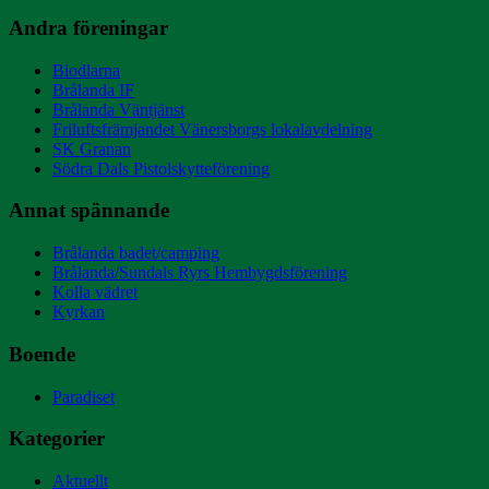
Andra föreningar
Biodlarna
Brålanda IF
Brålanda Väntjänst
Friluftsfrämjandet Vänersborgs lokalavdelning
SK Granan
Södra Dals Pistolskytteförening
Annat spännande
Brålanda badet/camping
Brålanda/Sundals Ryrs Hembygdsförening
Kolla vädret
Kyrkan
Boende
Paradiset
Kategorier
Aktuellt