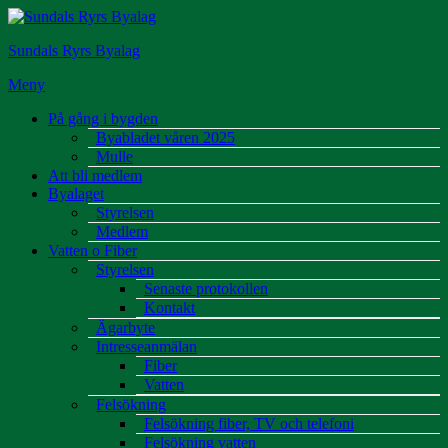
Hoppa
till
Sundals Ryrs Byalag
innehåll
Meny
På gång i bygden
Byabladet våren 2025
Mulle
Att bli medlem
Byalaget
Styrelsen
Medlem
Vatten o Fiber
Styrelsen
Senaste protokollen
Kontakt
Ägarbyte
Intresseanmälan
Fiber
Vatten
Felsökning
Felsökning fiber, TV och telefoni
Felsökning vatten