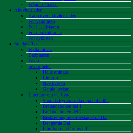
Frågor och svar
Aktivitetsleden
Karta över aktivitetsleden
För vandraren
För hästälskaren
För den kulturelle
För cyklisten
Sundals Ryr
Flytta hit…..
Badplatsen
Fakta
Sevärdheter
Hällristningar
Lingrop
Nya kyrkan
Gamla kyrkan
Litteratur om vår bygd
Sundals Ryr en socken på dal 2005
Brålandaboken del 1
Brålandaboken del 2
Beskrivning av Grevskapet på Dal
Det gamla Dal
Från Far och Farfars tid