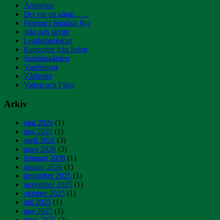
Årsmöten
Det var en gång……
Företag i Sundals Ryr
Jakt och skytte
Leaderprojektet
Rapporter från leden
Sundalsgården
Vandringar
Vårfester
Vatten och Fiber
Arkiv
juni 2026
(1)
maj 2026
(1)
april 2026
(3)
mars 2026
(3)
februari 2026
(1)
januari 2026
(1)
december 2025
(1)
november 2025
(1)
oktober 2025
(1)
juli 2025
(1)
maj 2025
(1)
mars 2025
(2)