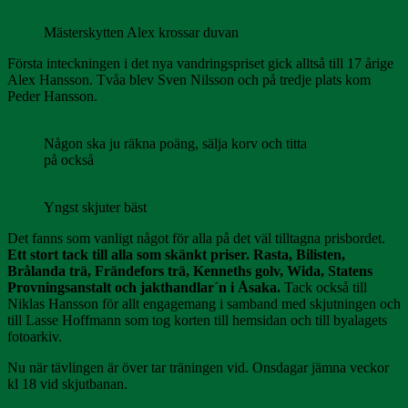
Mästerskytten Alex krossar duvan
Första inteckningen i det nya vandringspriset gick alltså till 17 årige
Alex Hansson. Tvåa blev Sven Nilsson och på tredje plats kom
Peder Hansson.
Någon ska ju räkna poäng, sälja korv och titta
på också
Yngst skjuter bäst
Det fanns som vanligt något för alla på det väl tilltagna prisbordet.
Ett stort tack till alla som skänkt priser. Rasta, Bilisten,
Brålanda trä, Frändefors trä, Kenneths golv, Wida, Statens
Provningsanstalt och jakthandlar´n i Åsaka.
Tack också till
Niklas Hansson för allt engagemang i samband med skjutningen och
till Lasse Hoffmann som tog korten till hemsidan och till byalagets
fotoarkiv.
Nu när tävlingen är över tar träningen vid. Onsdagar jämna veckor
kl 18 vid skjutbanan.