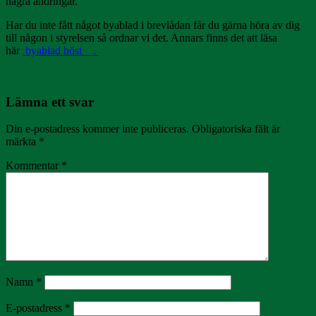
några ändringar.
Har du inte fått något byablad i brevlådan får du gärna höra av dig
till någon i styrelsen så ordnar vi det. Annars finns det att läsa
här
byablad höst_ .
Lämna ett svar
Din e-postadress kommer inte publiceras.
Obligatoriska fält är
märkta
*
Kommentar
*
Namn
*
E-postadress
*