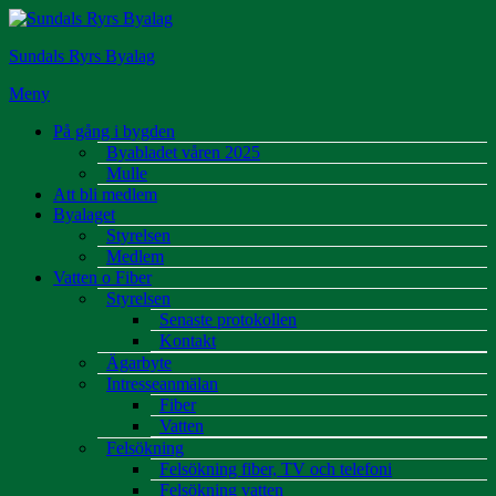
Hoppa
till
Sundals Ryrs Byalag
innehåll
Meny
På gång i bygden
Byabladet våren 2025
Mulle
Att bli medlem
Byalaget
Styrelsen
Medlem
Vatten o Fiber
Styrelsen
Senaste protokollen
Kontakt
Ägarbyte
Intresseanmälan
Fiber
Vatten
Felsökning
Felsökning fiber, TV och telefoni
Felsökning vatten