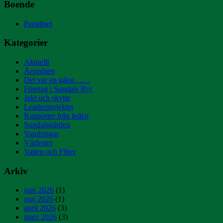
Boende
Paradiset
Kategorier
Aktuellt
Årsmöten
Det var en gång……
Företag i Sundals Ryr
Jakt och skytte
Leaderprojektet
Rapporter från leden
Sundalsgården
Vandringar
Vårfester
Vatten och Fiber
Arkiv
juni 2026
(1)
maj 2026
(1)
april 2026
(3)
mars 2026
(3)