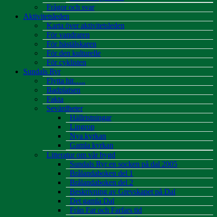
Frågor och svar
Aktivitetsleden
Karta över aktivitetsleden
För vandraren
För hästälskaren
För den kulturelle
För cyklisten
Sundals Ryr
Flytta hit…..
Badplatsen
Fakta
Sevärdheter
Hällristningar
Lingrop
Nya kyrkan
Gamla kyrkan
Litteratur om vår bygd
Sundals Ryr en socken på dal 2005
Brålandaboken del 1
Brålandaboken del 2
Beskrivning av Grevskapet på Dal
Det gamla Dal
Från Far och Farfars tid