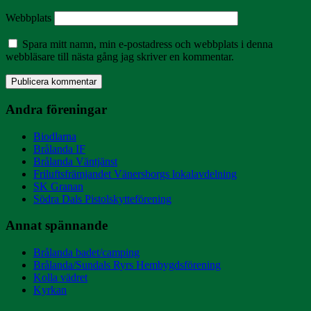
Webbplats
Spara mitt namn, min e-postadress och webbplats i denna
webbläsare till nästa gång jag skriver en kommentar.
Andra föreningar
Biodlarna
Brålanda IF
Brålanda Väntjänst
Friluftsfrämjandet Vänersborgs lokalavdelning
SK Granan
Södra Dals Pistolskytteförening
Annat spännande
Brålanda badet/camping
Brålanda/Sundals Ryrs Hembygdsförening
Kolla vädret
Kyrkan