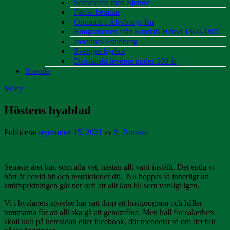
Sommaren med Sjunde
Farfar berättar
Ortnamn i Älvsborgs län
Emigrationen från Sundals Härad 1860-1895
Johannes Fundberg
Sveriges kyrkor
Dalslänskt leverne under 300 år
Boende
Meny
Höstens byablad
Publicerat
september 15, 2021
av
S. Borssen
Senaste året har, som alla vet, nästan allt varit inställt. Det enda vi
hört är covid hit och restriktioner dit. Nu hoppas vi innerligt att
smittspridningen går ner och att allt kan bli som vanligt igen.
Vi i byalagets styrelse har satt ihop ett höstprogram och håller
tummarna för att allt ska gå att genomföra. Men håll för säkerhets
skull koll på hemsidan eller facebook, där meddelar vi om det blir