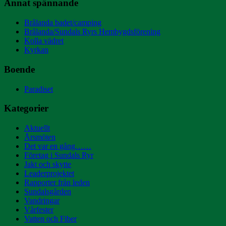
Annat spännande
Brålanda badet/camping
Brålanda/Sundals Ryrs Hembygdsförening
Kolla vädret
Kyrkan
Boende
Paradiset
Kategorier
Aktuellt
Årsmöten
Det var en gång……
Företag i Sundals Ryr
Jakt och skytte
Leaderprojektet
Rapporter från leden
Sundalsgården
Vandringar
Vårfester
Vatten och Fiber