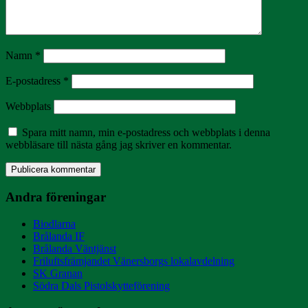
Namn
*
E-postadress
*
Webbplats
Spara mitt namn, min e-postadress och webbplats i denna
webbläsare till nästa gång jag skriver en kommentar.
Andra föreningar
Biodlarna
Brålanda IF
Brålanda Väntjänst
Friluftsfrämjandet Vänersborgs lokalavdelning
SK Granan
Södra Dals Pistolskytteförening