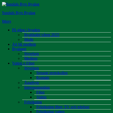
Hoppa
till
Sundals Ryrs Byalag
innehåll
Meny
På gång i bygden
Byabladet våren 2025
Mulle
Att bli medlem
Byalaget
Styrelsen
Medlem
Vatten o Fiber
Styrelsen
Senaste protokollen
Kontakt
Ägarbyte
Intresseanmälan
Fiber
Vatten
Felsökning
Felsökning fiber, TV och telefoni
Felsökning vatten