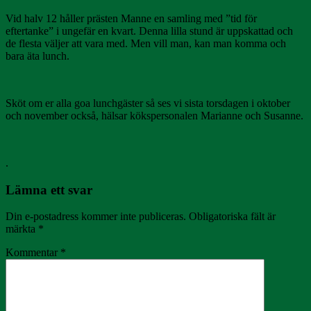
Vid halv 12 håller prästen Manne en samling med ”tid för
eftertanke” i ungefär en kvart. Denna lilla stund är uppskattad och
de flesta väljer att vara med. Men vill man, kan man komma och
bara äta lunch.
Sköt om er alla goa lunchgäster så ses vi sista torsdagen i oktober
och november också, hälsar kökspersonalen Marianne och Susanne.
.
Lämna ett svar
Din e-postadress kommer inte publiceras.
Obligatoriska fält är
märkta
*
Kommentar
*