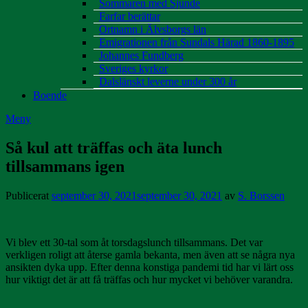
Sommaren med Sjunde
Farfar berättar
Ortnamn i Älvsborgs län
Emigrationen från Sundals Härad 1860-1895
Johannes Fundberg
Sveriges kyrkor
Dalslänskt leverne under 300 år
Boende
Meny
Så kul att träffas och äta lunch
tillsammans igen
Publicerat
september 30, 2021
september 30, 2021
av
S. Borssen
Vi blev ett 30-tal som åt torsdagslunch tillsammans. Det var
verkligen roligt att återse gamla bekanta, men även att se några nya
ansikten dyka upp. Efter denna konstiga pandemi tid har vi lärt oss
hur viktigt det är att få träffas och hur mycket vi behöver varandra.