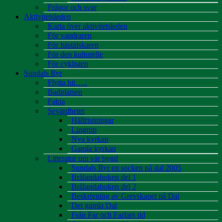
Frågor och svar
Aktivitetsleden
Karta över aktivitetsleden
För vandraren
För hästälskaren
För den kulturelle
För cyklisten
Sundals Ryr
Flytta hit…..
Badplatsen
Fakta
Sevärdheter
Hällristningar
Lingrop
Nya kyrkan
Gamla kyrkan
Litteratur om vår bygd
Sundals Ryr en socken på dal 2005
Brålandaboken del 1
Brålandaboken del 2
Beskrivning av Grevskapet på Dal
Det gamla Dal
Från Far och Farfars tid