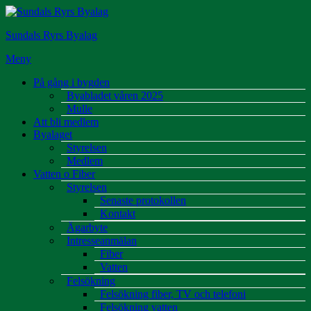
Hoppa
till
Sundals Ryrs Byalag
innehåll
Meny
På gång i bygden
Byabladet våren 2025
Mulle
Att bli medlem
Byalaget
Styrelsen
Medlem
Vatten o Fiber
Styrelsen
Senaste protokollen
Kontakt
Ägarbyte
Intresseanmälan
Fiber
Vatten
Felsökning
Felsökning fiber, TV och telefoni
Felsökning vatten