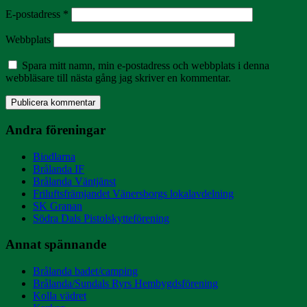
E-postadress
*
Webbplats
Spara mitt namn, min e-postadress och webbplats i denna
webbläsare till nästa gång jag skriver en kommentar.
Andra föreningar
Biodlarna
Brålanda IF
Brålanda Väntjänst
Friluftsfrämjandet Vänersborgs lokalavdelning
SK Granan
Södra Dals Pistolskytteförening
Annat spännande
Brålanda badet/camping
Brålanda/Sundals Ryrs Hembygdsförening
Kolla vädret