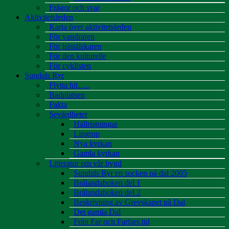
Frågor och svar
Aktivitetsleden
Karta över aktivitetsleden
För vandraren
För hästälskaren
För den kulturelle
För cyklisten
Sundals Ryr
Flytta hit…..
Badplatsen
Fakta
Sevärdheter
Hällristningar
Lingrop
Nya kyrkan
Gamla kyrkan
Litteratur om vår bygd
Sundals Ryr en socken på dal 2005
Brålandaboken del 1
Brålandaboken del 2
Beskrivning av Grevskapet på Dal
Det gamla Dal
Från Far och Farfars tid