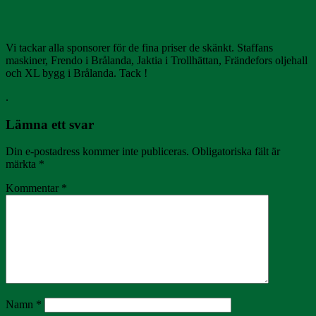
Vi tackar alla sponsorer för de fina priser de skänkt. Staffans
maskiner, Frendo i Brålanda, Jaktia i Trollhättan, Frändefors oljehall
och XL bygg i Brålanda. Tack !
.
Lämna ett svar
Din e-postadress kommer inte publiceras.
Obligatoriska fält är
märkta
*
Kommentar
*
Namn
*