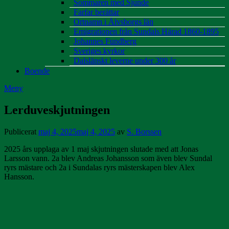
Sommaren med Sjunde
Farfar berättar
Ortnamn i Älvsborgs län
Emigrationen från Sundals Härad 1860-1895
Johannes Fundberg
Sveriges kyrkor
Dalslänskt leverne under 300 år
Boende
Meny
Lerduveskjutningen
Publicerat
maj 4, 2025
maj 4, 2025
av
S. Borssen
2025 års upplaga av 1 maj skjutningen slutade med att Jonas
Larsson vann. 2a blev Andreas Johansson som även blev Sundal
ryrs mästare och 2a i Sundalas ryrs mästerskapen blev Alex
Hansson.