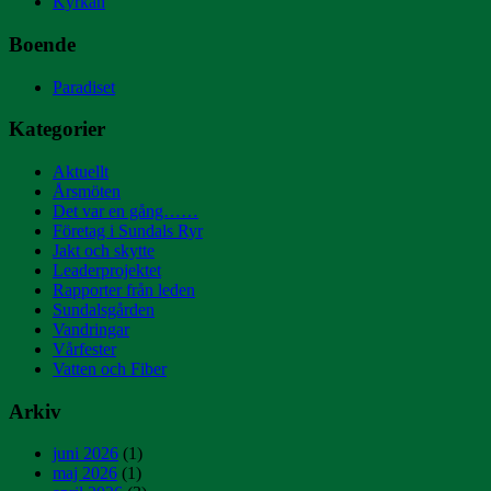
Kyrkan
Boende
Paradiset
Kategorier
Aktuellt
Årsmöten
Det var en gång……
Företag i Sundals Ryr
Jakt och skytte
Leaderprojektet
Rapporter från leden
Sundalsgården
Vandringar
Vårfester
Vatten och Fiber
Arkiv
juni 2026
(1)
maj 2026
(1)