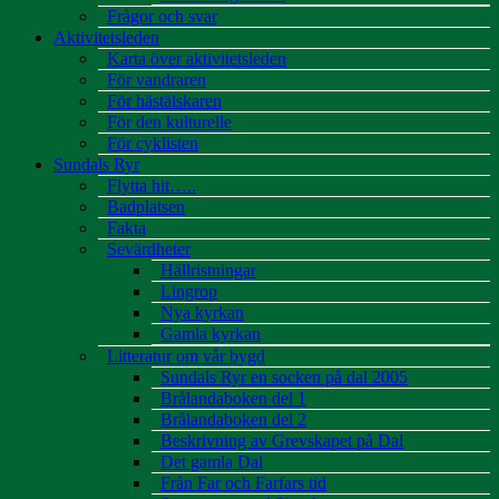
Frågor och svar
Aktivitetsleden
Karta över aktivitetsleden
För vandraren
För hästälskaren
För den kulturelle
För cyklisten
Sundals Ryr
Flytta hit…..
Badplatsen
Fakta
Sevärdheter
Hällristningar
Lingrop
Nya kyrkan
Gamla kyrkan
Litteratur om vår bygd
Sundals Ryr en socken på dal 2005
Brålandaboken del 1
Brålandaboken del 2
Beskrivning av Grevskapet på Dal
Det gamla Dal
Från Far och Farfars tid