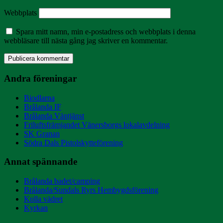
Webbplats
Spara mitt namn, min e-postadress och webbplats i denna
webbläsare till nästa gång jag skriver en kommentar.
Andra föreningar
Biodlarna
Brålanda IF
Brålanda Väntjänst
Friluftsfrämjandet Vänersborgs lokalavdelning
SK Granan
Södra Dals Pistolskytteförening
Annat spännande
Brålanda badet/camping
Brålanda/Sundals Ryrs Hembygdsförening
Kolla vädret
Kyrkan