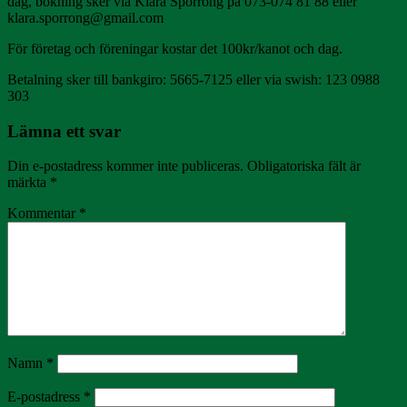
dag, bokning sker via Klara Sporrong på 073-074 81 88 eller
klara.sporrong@gmail.com
För företag och föreningar kostar det 100kr/kanot och dag.
Betalning sker till bankgiro: 5665-7125 eller via swish: 123 0988
303
Lämna ett svar
Din e-postadress kommer inte publiceras.
Obligatoriska fält är
märkta
*
Kommentar
*
Namn
*
E-postadress
*