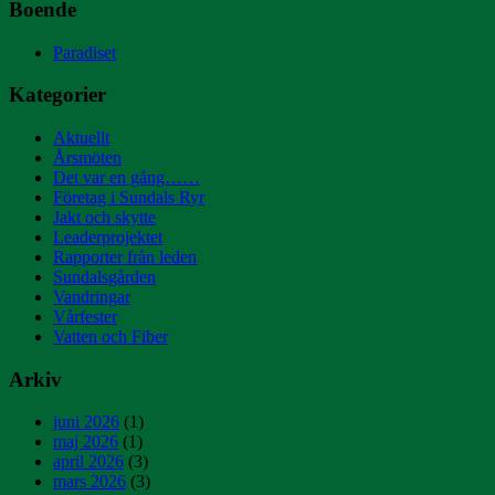
Boende
Paradiset
Kategorier
Aktuellt
Årsmöten
Det var en gång……
Företag i Sundals Ryr
Jakt och skytte
Leaderprojektet
Rapporter från leden
Sundalsgården
Vandringar
Vårfester
Vatten och Fiber
Arkiv
juni 2026
(1)
maj 2026
(1)
april 2026
(3)
mars 2026
(3)