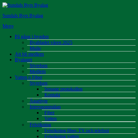
Hoppa
till
Sundals Ryrs Byalag
innehåll
Meny
På gång i bygden
Byabladet våren 2025
Mulle
Att bli medlem
Byalaget
Styrelsen
Medlem
Vatten o Fiber
Styrelsen
Senaste protokollen
Kontakt
Ägarbyte
Intresseanmälan
Fiber
Vatten
Felsökning
Felsökning fiber, TV och telefoni
Felsökning vatten