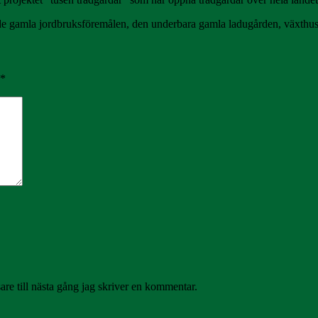
de gamla jordbruksföremålen, den underbara gamla ladugården, växthuse
*
re till nästa gång jag skriver en kommentar.