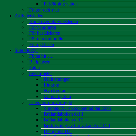
Felsökning vatten
Frågor och svar
Aktivitetsleden
Karta över aktivitetsleden
För vandraren
För hästälskaren
För den kulturelle
För cyklisten
Sundals Ryr
Flytta hit…..
Badplatsen
Fakta
Sevärdheter
Hällristningar
Lingrop
Nya kyrkan
Gamla kyrkan
Litteratur om vår bygd
Sundals Ryr en socken på dal 2005
Brålandaboken del 1
Brålandaboken del 2
Beskrivning av Grevskapet på Dal
Det gamla Dal