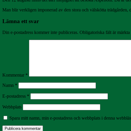
Man blir verkligen imponerad av den stora och välskötta trädgården, 
Lämna ett svar
Din e-postadress kommer inte publiceras.
Obligatoriska fält är märkta
Kommentar
*
Namn
*
E-postadress
*
Webbplats
Spara mitt namn, min e-postadress och webbplats i denna webbläsa