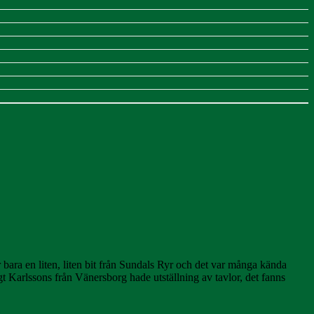
bara en liten, liten bit från Sundals Ryr och det var många kända
t Karlssons från Vänersborg hade utställning av tavlor, det fanns
.