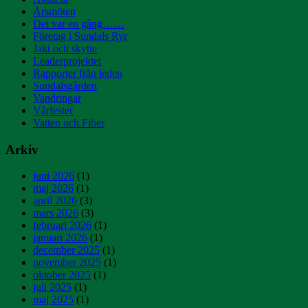
Årsmöten
Det var en gång……
Företag i Sundals Ryr
Jakt och skytte
Leaderprojektet
Rapporter från leden
Sundalsgården
Vandringar
Vårfester
Vatten och Fiber
Arkiv
juni 2026
(1)
maj 2026
(1)
april 2026
(3)
mars 2026
(3)
februari 2026
(1)
januari 2026
(1)
december 2025
(1)
november 2025
(1)
oktober 2025
(1)
juli 2025
(1)
maj 2025
(1)