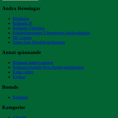
Andra föreningar
Biodlarna
Brålanda IF
Brålanda Väntjänst
Friluftsfrämjandet Vänersborgs lokalavdelning
SK Granan
Södra Dals Pistolskytteförening
Annat spännande
Brålanda badet/camping
Brålanda/Sundals Ryrs Hembygdsförening
Kolla vädret
Kyrkan
Boende
Paradiset
Kategorier
Aktuellt