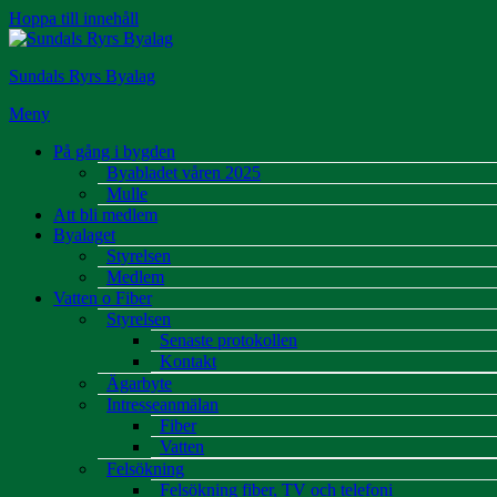
Hoppa till innehåll
Sundals Ryrs Byalag
Meny
På gång i bygden
Byabladet våren 2025
Mulle
Att bli medlem
Byalaget
Styrelsen
Medlem
Vatten o Fiber
Styrelsen
Senaste protokollen
Kontakt
Ägarbyte
Intresseanmälan
Fiber
Vatten
Felsökning
Felsökning fiber, TV och telefoni