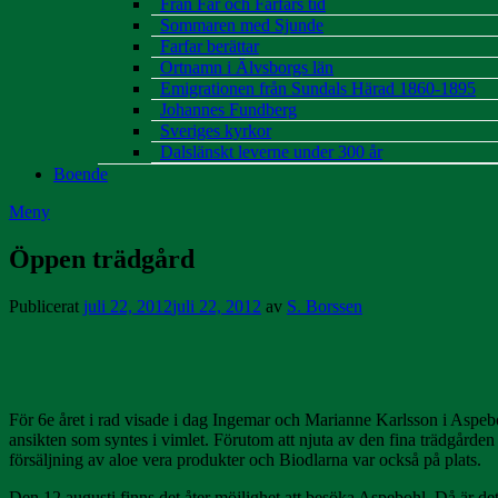
Från Far och Farfars tid
Sommaren med Sjunde
Farfar berättar
Ortnamn i Älvsborgs län
Emigrationen från Sundals Härad 1860-1895
Johannes Fundberg
Sveriges kyrkor
Dalslänskt leverne under 300 år
Boende
Meny
Öppen trädgård
Publicerat
juli 22, 2012
juli 22, 2012
av
S. Borssen
För 6e året i rad visade i dag Ingemar och Marianne Karlsson i Aspebo
ansikten som syntes i vimlet. Förutom att njuta av den fina trädgårde
försäljning av aloe vera produkter och Biodlarna var också på plats.
Den 12 augusti finns det åter möjlighet att besöka Aspebohl. Då är det