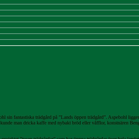
hl sin fantastiska trädgård på ”Lands öppen trädgård”. Aspebohl ligger 
n kunde man dricka kaffe med nybakt bröd eller våfflor, konstnären Beng
 projektet ”tusen trädgårdar” som har öppna trädgårdar över hela landet