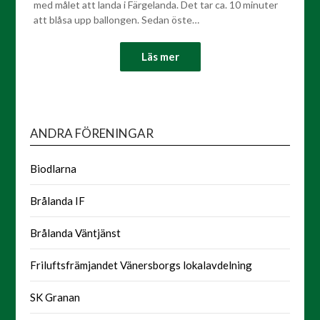
med målet att landa i Färgelanda. Det tar ca. 10 minuter
att blåsa upp ballongen. Sedan öste…
Läs mer
ANDRA FÖRENINGAR
Biodlarna
Brålanda IF
Brålanda Väntjänst
Friluftsfrämjandet Vänersborgs lokalavdelning
SK Granan