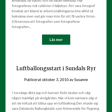
användas till vykort och till våran hemsida. Här
fotograferas två cyklister i Häljebyn. Att vara fotograf
innebär att ibland är arbetsställningarna inte alltid så
bekväma-men vad gör man inte för att få vackra foton.
(Observera att fotografen som fotograferar
fotografen…
Läs mer
Luftballongsstart i Sundals Ryr
Publicerat
oktober 3, 2010
av
Susanne
I torsdags åkte jag och barnen förbi skolan och såg
något märkligt på skolgården. När vi kom närmare såg vi
att de höll på att blåsa upp en luftballong.Det visade sig
vara Dalslands Ballongklubb som förberedde för flygning