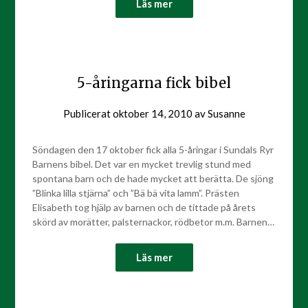
Läs mer
5-åringarna fick bibel
Publicerat
oktober 14, 2010
av
Susanne
Söndagen den 17 oktober fick alla 5-åringar i Sundals Ryr
Barnens bibel. Det var en mycket trevlig stund med
spontana barn och de hade mycket att berätta. De sjöng
”Blinka lilla stjärna” och ”Bä bä vita lamm”. Prästen
Elisabeth tog hjälp av barnen och de tittade på årets
skörd av morätter, palsternackor, rödbetor m.m. Barnen…
Läs mer