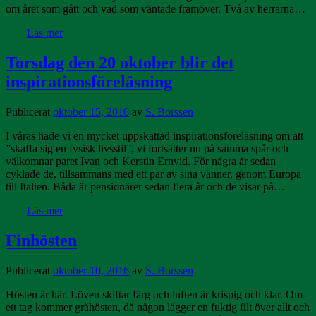
om året som gått och vad som väntade framöver. Två av herrarna…
Läs mer
Torsdag den 20 oktober blir det
inspirationsföreläsning
Publicerat
oktober 15, 2016
av
S. Borssen
I våras hade vi en mycket uppskattad inspirationsföreläsning om att
”skaffa sig en fysisk livsstil”, vi fortsätter nu på samma spår och
välkomnar paret Ivan och Kerstin Ernvid. För några år sedan
cyklade de, tillsammans med ett par av sina vänner, genom Europa
till Italien. Båda är pensionärer sedan flera år och de visar på…
Läs mer
Finhösten
Publicerat
oktober 10, 2016
av
S. Borssen
Hösten är här. Löven skiftar färg och luften är krispig och klar. Om
ett tag kommer gråhösten, då någon lägger en fuktig filt över allt och