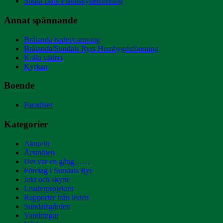
Södra Dals Pistolskytteförening
Annat spännande
Brålanda badet/camping
Brålanda/Sundals Ryrs Hembygdsförening
Kolla vädret
Kyrkan
Boende
Paradiset
Kategorier
Aktuellt
Årsmöten
Det var en gång……
Företag i Sundals Ryr
Jakt och skytte
Leaderprojektet
Rapporter från leden
Sundalsgården
Vandringar