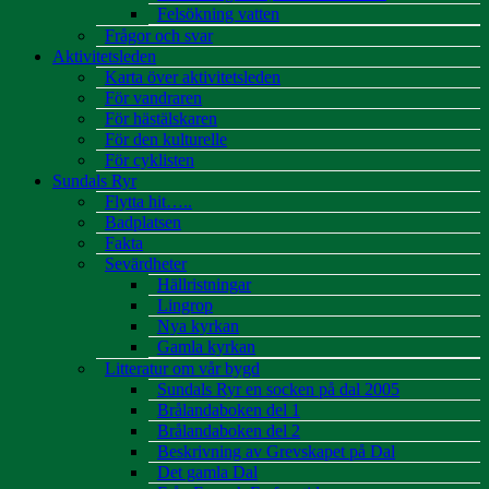
Felsökning vatten
Frågor och svar
Aktivitetsleden
Karta över aktivitetsleden
För vandraren
För hästälskaren
För den kulturelle
För cyklisten
Sundals Ryr
Flytta hit…..
Badplatsen
Fakta
Sevärdheter
Hällristningar
Lingrop
Nya kyrkan
Gamla kyrkan
Litteratur om vår bygd
Sundals Ryr en socken på dal 2005
Brålandaboken del 1
Brålandaboken del 2
Beskrivning av Grevskapet på Dal
Det gamla Dal