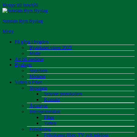
Hoppa till innehåll
Sundals Ryrs Byalag
Meny
På gång i bygden
Byabladet våren 2025
Mulle
Att bli medlem
Byalaget
Styrelsen
Medlem
Vatten o Fiber
Styrelsen
Senaste protokollen
Kontakt
Ägarbyte
Intresseanmälan
Fiber
Vatten
Felsökning
Felsökning fiber, TV och telefoni