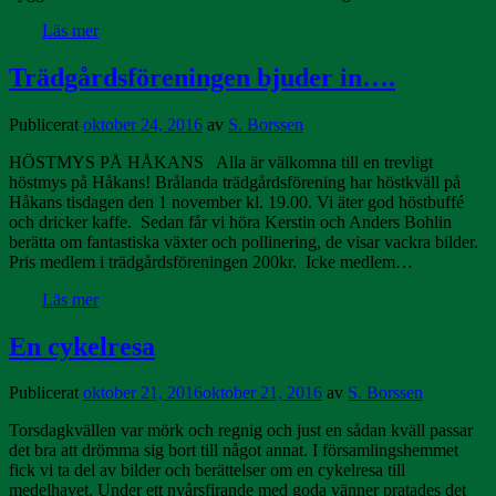
Läs mer
Trädgårdsföreningen bjuder in….
Publicerat
oktober 24, 2016
av
S. Borssen
HÖSTMYS PÅ HÅKANS Alla är välkomna till en trevligt
höstmys på Håkans! Brålanda trädgårdsförening har höstkväll på
Håkans tisdagen den 1 november kl. 19.00. Vi äter god höstbuffé
och dricker kaffe. Sedan får vi höra Kerstin och Anders Bohlin
berätta om fantastiska växter och pollinering, de visar vackra bilder.
Pris medlem i trädgårdsföreningen 200kr. Icke medlem…
Läs mer
En cykelresa
Publicerat
oktober 21, 2016
oktober 21, 2016
av
S. Borssen
Torsdagkvällen var mörk och regnig och just en sådan kväll passar
det bra att drömma sig bort till något annat. I församlingshemmet
fick vi ta del av bilder och berättelser om en cykelresa till
medelhavet. Under ett nyårsfirande med goda vänner pratades det