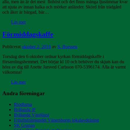
alla, men än är det mest finhöst och det finns många ljustimmar kvar
att njuta av innan halka och mörker anländer. Skörd från trädgård
och åker är bärgad, bär…
Läs mer
Förmiddagskaffe
Publicerat
oktober 2, 2016
av
S. Borssen
Torsdag den 6 oktober ordnar kyrkan förmiddagskaffe i
församlingshemmet. Det börjar kl 10 och behöver du skjuts kan du
höra av dig till Anette Jarsved Carlsson 070-5396174. Alla är varmt
välkomna!
Läs mer
Andra föreningar
Biodlarna
Brålanda IF
Brålanda Väntjänst
Friluftsfrämjandet Vänersborgs lokalavdelning
SK Granan