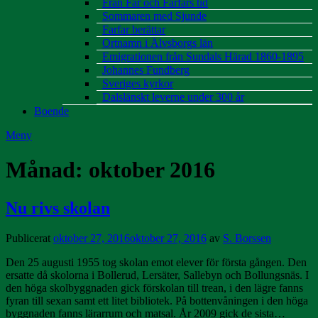
Från Far och Farfars tid
Sommaren med Sjunde
Farfar berättar
Ortnamn i Älvsborgs län
Emigrationen från Sundals Härad 1860-1895
Johannes Fundberg
Sveriges kyrkor
Dalslänskt leverne under 300 år
Boende
Meny
Månad:
oktober 2016
Nu rivs skolan
Publicerat
oktober 27, 2016
oktober 27, 2016
av
S. Borssen
Den 25 augusti 1955 tog skolan emot elever för första gången. Den
ersatte då skolorna i Bollerud, Lersäter, Sallebyn och Bollungsnäs. I
den höga skolbyggnaden gick förskolan till trean, i den lägre fanns
fyran till sexan samt ett litet bibliotek. På bottenvåningen i den höga
byggnaden fanns lärarrum och matsal. År 2009 gick de sista…