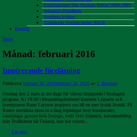
Emigrationen från Sundals Härad 1860-1895
Johannes Fundberg
Sveriges kyrkor
Dalslänskt leverne under 300 år
Boende
Meny
Månad:
februari 2016
Inspirerande föreläsning
Publicerat
februari 26, 2016
februari 26, 2016
av
S. Borssen
Onsdag den 2 mars är det dags för vårens höjdpunkt i byalagets
program. Kl 19.00 i församlingshemmet kommer Löparen och
äventyraren Rune Larsson inspirera oss till en mer fysisk livsstil. På
Runes meritlista finns bl a lång löpningar över kontinenter,
vandringar genom hela Sverige, rodd över Atlanten, kanotpaddling
från Trollhättan till Finland, han har vunnit…
Läs mer