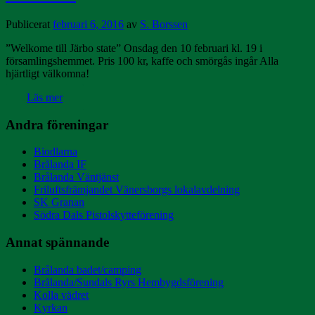
Publicerat
februari 6, 2016
av
S. Borssen
”Welkome till Järbo state” Onsdag den 10 februari kl. 19 i
församlingshemmet. Pris 100 kr, kaffe och smörgås ingår Alla
hjärtligt välkomna!
Läs mer
Andra föreningar
Biodlarna
Brålanda IF
Brålanda Väntjänst
Friluftsfrämjandet Vänersborgs lokalavdelning
SK Granan
Södra Dals Pistolskytteförening
Annat spännande
Brålanda badet/camping
Brålanda/Sundals Ryrs Hembygdsförening
Kolla vädret
Kyrkan