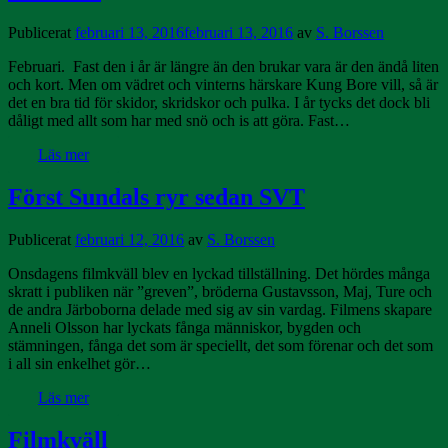
Publicerat
februari 13, 2016
februari 13, 2016
av
S. Borssen
Februari. Fast den i år är längre än den brukar vara är den ändå liten
och kort. Men om vädret och vinterns härskare Kung Bore vill, så är
det en bra tid för skidor, skridskor och pulka. I år tycks det dock bli
dåligt med allt som har med snö och is att göra. Fast…
Läs mer
Först Sundals ryr sedan SVT
Publicerat
februari 12, 2016
av
S. Borssen
Onsdagens filmkväll blev en lyckad tillställning. Det hördes många
skratt i publiken när ”greven”, bröderna Gustavsson, Maj, Ture och
de andra Järboborna delade med sig av sin vardag. Filmens skapare
Anneli Olsson har lyckats fånga människor, bygden och
stämningen, fånga det som är speciellt, det som förenar och det som
i all sin enkelhet gör…
Läs mer
Filmkväll