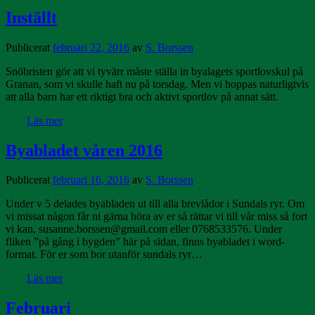
Inställt
Publicerat
februari 22, 2016
av
S. Borssen
Snöbristen gör att vi tyvärr måste ställa in byalagets sportlovskul på
Granan, som vi skulle haft nu på torsdag. Men vi hoppas naturligtvis
att alla barn har ett riktigt bra och aktivt sportlov på annat sätt.
Läs mer
Byabladet våren 2016
Publicerat
februari 16, 2016
av
S. Borssen
Under v 5 delades byabladen ut till alla brevlådor i Sundals ryr. Om
vi missat någon får ni gärna höra av er så rättar vi till vår miss så fort
vi kan, susanne.borssen@gmail.com eller 0768533576. Under
fliken ”på gång i bygden” här på sidan, finns byabladet i word-
format. För er som bor utanför sundals ryr…
Läs mer
Februari