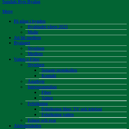
Sundals Ryrs Byalag
Meny
På gång i bygden
Byabladet våren 2025
Mulle
Att bli medlem
Byalaget
Styrelsen
Medlem
Vatten o Fiber
Styrelsen
Senaste protokollen
Kontakt
Ägarbyte
Intresseanmälan
Fiber
Vatten
Felsökning
Felsökning fiber, TV och telefoni
Felsökning vatten
Frågor och svar
Aktivitetsleden