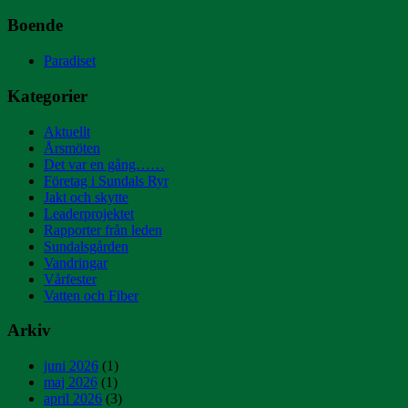
Boende
Paradiset
Kategorier
Aktuellt
Årsmöten
Det var en gång……
Företag i Sundals Ryr
Jakt och skytte
Leaderprojektet
Rapporter från leden
Sundalsgården
Vandringar
Vårfester
Vatten och Fiber
Arkiv
juni 2026
(1)
maj 2026
(1)
april 2026
(3)