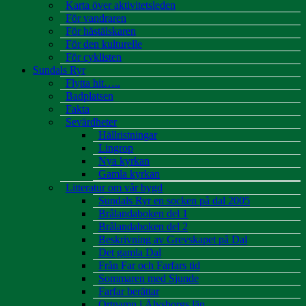
Karta över aktivitetsleden
För vandraren
För hästälskaren
För den kulturelle
För cyklisten
Sundals Ryr
Flytta hit…..
Badplatsen
Fakta
Sevärdheter
Hällristningar
Lingrop
Nya kyrkan
Gamla kyrkan
Litteratur om vår bygd
Sundals Ryr en socken på dal 2005
Brålandaboken del 1
Brålandaboken del 2
Beskrivning av Grevskapet på Dal
Det gamla Dal
Från Far och Farfars tid
Sommaren med Sjunde
Farfar berättar
Ortnamn i Älvsborgs län