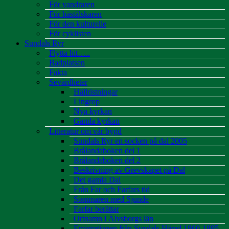
För vandraren
För hästälskaren
För den kulturelle
För cyklisten
Sundals Ryr
Flytta hit…..
Badplatsen
Fakta
Sevärdheter
Hällristningar
Lingrop
Nya kyrkan
Gamla kyrkan
Litteratur om vår bygd
Sundals Ryr en socken på dal 2005
Brålandaboken del 1
Brålandaboken del 2
Beskrivning av Grevskapet på Dal
Det gamla Dal
Från Far och Farfars tid
Sommaren med Sjunde
Farfar berättar
Ortnamn i Älvsborgs län
Emigrationen från Sundals Härad 1860-1895