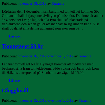
Publicerat
november 18, 2012
av
Susanne
Lördagen den 1 december i samband med tomtetåget kommer SK
Granan att hålla i fyrspannstävlingen på träskidor. Det innebär att det
är 4 personer i varje lag och alla fyra skall stå placerade på
träplankorna och sedan gäller att snabbast ta sig runt en bana. Viss
skall byalaget anta denna utmaning som äger rum på…
Läs mer
Tomtetåget 60 år
Publicerat
november 16, 2012
november 1, 2012
av
Susanne
I år firar tomtetåget 60 år. Byalaget kommer att medverka med
badkaret så ta fram tomtekläderna-både vuxna och barn- och kom
till Håkans entreprenad på Stenhammarsvägen kl 15.00.
Läs mer
Glöggkväll
Publicerat
november 15, 2012
november 1, 2012
av
Susanne