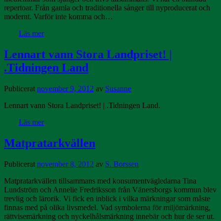
repertoar. Från gamla och traditionella sånger till nyproducerat och
modernt. Varför inte komma och…
Läs mer
Lennart vann Stora Landpriset! |
.Tidningen Land
Publicerat
november 9, 2012
av
Susanne
Lennart vann Stora Landpriset! | .Tidningen Land.
Läs mer
Matpratarkvällen
Publicerat
november 8, 2012
av
S. Borssen
Matpratarkvällen tillsammans med konsumentvägledarna Tina
Lundström och Annelie Fredriksson från Vänersborgs kommun blev
trevlig och lärorik. Vi fick en inblick i vilka märkningar som måste
finnas med på olika livsmedel. Vad symbolerna för miljömärkning,
rättvisemärkning och nyckelhålsmärkning innebär och hur de ser ut.