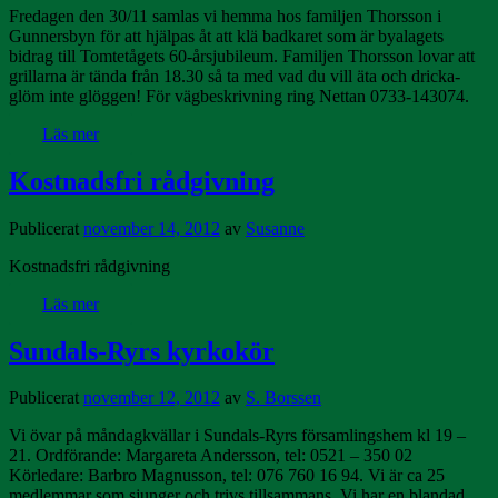
Fredagen den 30/11 samlas vi hemma hos familjen Thorsson i
Gunnersbyn för att hjälpas åt att klä badkaret som är byalagets
bidrag till Tomtetågets 60-årsjubileum. Familjen Thorsson lovar att
grillarna är tända från 18.30 så ta med vad du vill äta och dricka-
glöm inte glöggen! För vägbeskrivning ring Nettan 0733-143074.
Läs mer
Kostnadsfri rådgivning
Publicerat
november 14, 2012
av
Susanne
Kostnadsfri rådgivning
Läs mer
Sundals-Ryrs kyrkokör
Publicerat
november 12, 2012
av
S. Borssen
Vi övar på måndagkvällar i Sundals-Ryrs församlingshem kl 19 –
21. Ordförande: Margareta Andersson, tel: 0521 – 350 02
Körledare: Barbro Magnusson, tel: 076 760 16 94. Vi är ca 25
medlemmar som sjunger och trivs tillsammans. Vi har en blandad