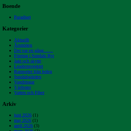
Boende
Paradiset
Kategorier
Aktuellt
Årsmöten
Det var en gång……
Företag i Sundals Ryr
Jakt och skytte
Leaderprojektet
Rapporter från leden
Sundalsgården
Vandringar
Vårfester
Vatten och Fiber
Arkiv
juni 2026
(1)
maj 2026
(1)
april 2026
(3)
mars 2026
(3)