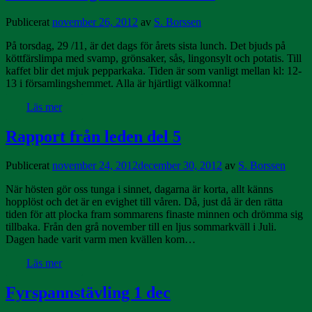
Publicerat
november 26, 2012
av
S. Borssen
På torsdag, 29 /11, är det dags för årets sista lunch. Det bjuds på
köttfärslimpa med svamp, grönsaker, sås, lingonsylt och potatis. Till
kaffet blir det mjuk pepparkaka. Tiden är som vanligt mellan kl: 12-
13 i församlingshemmet. Alla är hjärtligt välkomna!
Läs mer
Rapport från leden del 5
Publicerat
november 24, 2012
december 30, 2012
av
S. Borssen
När hösten gör oss tunga i sinnet, dagarna är korta, allt känns
hopplöst och det är en evighet till våren. Då, just då är den rätta
tiden för att plocka fram sommarens finaste minnen och drömma sig
tillbaka. Från den grå november till en ljus sommarkväll i Juli.
Dagen hade varit varm men kvällen kom…
Läs mer
Fyrspannstävling 1 dec