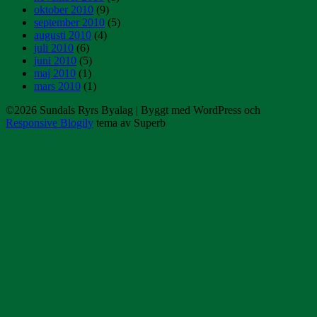
oktober 2010
(9)
september 2010
(5)
augusti 2010
(4)
juli 2010
(6)
juni 2010
(5)
maj 2010
(1)
mars 2010
(1)
©2026 Sundals Ryrs Byalag
| Byggt med WordPress och
Responsive Blogily
tema av Superb