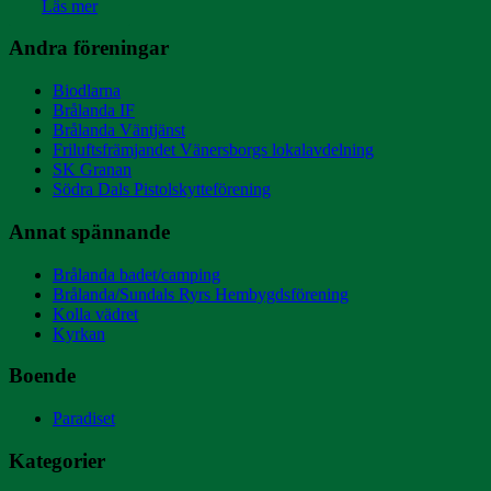
Läs mer
Andra föreningar
Biodlarna
Brålanda IF
Brålanda Väntjänst
Friluftsfrämjandet Vänersborgs lokalavdelning
SK Granan
Södra Dals Pistolskytteförening
Annat spännande
Brålanda badet/camping
Brålanda/Sundals Ryrs Hembygdsförening
Kolla vädret
Kyrkan
Boende
Paradiset
Kategorier