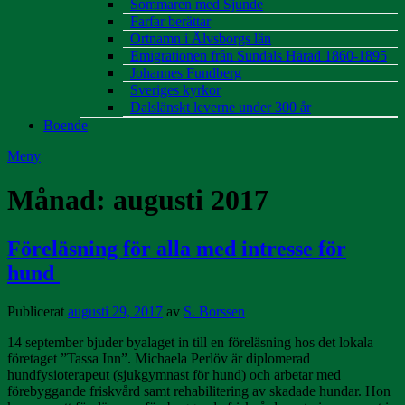
Sommaren med Sjunde
Farfar berättar
Ortnamn i Älvsborgs län
Emigrationen från Sundals Härad 1860-1895
Johannes Fundberg
Sveriges kyrkor
Dalslänskt leverne under 300 år
Boende
Meny
Månad:
augusti 2017
Föreläsning för alla med intresse för
hund
Publicerat
augusti 29, 2017
av
S. Borssen
14 september bjuder byalaget in till en föreläsning hos det lokala
företaget ”Tassa Inn”. Michaela Perlöv är diplomerad
hundfysioterapeut (sjukgymnast för hund) och arbetar med
förebyggande friskvård samt rehabilitering av skadade hundar. Hon