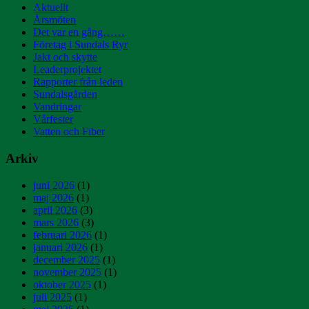
Aktuellt
Årsmöten
Det var en gång……
Företag i Sundals Ryr
Jakt och skytte
Leaderprojektet
Rapporter från leden
Sundalsgården
Vandringar
Vårfester
Vatten och Fiber
Arkiv
juni 2026
(1)
maj 2026
(1)
april 2026
(3)
mars 2026
(3)
februari 2026
(1)
januari 2026
(1)
december 2025
(1)
november 2025
(1)
oktober 2025
(1)
juli 2025
(1)