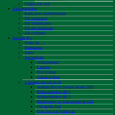
Frågor och svar
Aktivitetsleden
Karta över aktivitetsleden
För vandraren
För hästälskaren
För den kulturelle
För cyklisten
Sundals Ryr
Flytta hit…..
Badplatsen
Fakta
Sevärdheter
Hällristningar
Lingrop
Nya kyrkan
Gamla kyrkan
Litteratur om vår bygd
Sundals Ryr en socken på dal 2005
Brålandaboken del 1
Brålandaboken del 2
Beskrivning av Grevskapet på Dal
Det gamla Dal
Från Far och Farfars tid