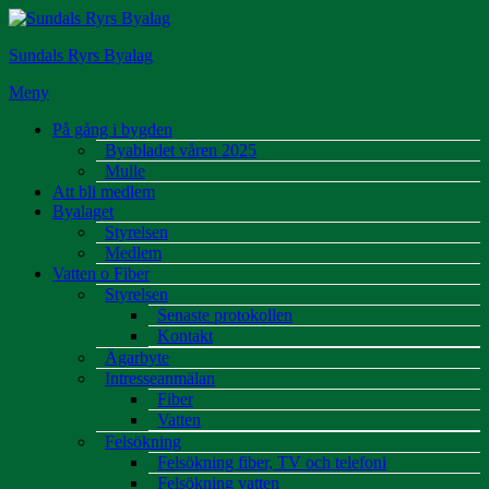
Hoppa
till
Sundals Ryrs Byalag
innehåll
Meny
På gång i bygden
Byabladet våren 2025
Mulle
Att bli medlem
Byalaget
Styrelsen
Medlem
Vatten o Fiber
Styrelsen
Senaste protokollen
Kontakt
Ägarbyte
Intresseanmälan
Fiber
Vatten
Felsökning
Felsökning fiber, TV och telefoni
Felsökning vatten