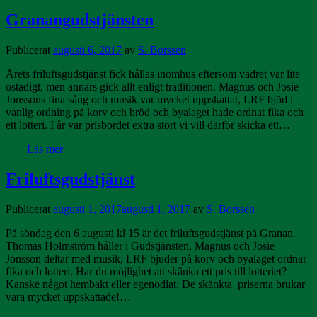
Granangudstjänsten
Publicerat
augusti 6, 2017
av
S. Borssen
Årets friluftsgudstjänst fick hållas inomhus eftersom vädret var lite
ostadigt, men annars gick allt enligt traditionen. Magnus och Josie
Jonssons fina sång och musik var mycket uppskattat, LRF bjöd i
vanlig ordning på korv och bröd och byalaget hade ordnat fika och
ett lotteri. I år var prisbordet extra stort vi vill därför skicka ett…
Läs mer
Friluftsgudstjänst
Publicerat
augusti 1, 2017
augusti 1, 2017
av
S. Borssen
På söndag den 6 augusti kl 15 är det friluftsgudstjänst på Granan.
Thomas Holmström håller i Gudstjänsten, Magnus och Josie
Jonsson deltar med musik, LRF bjuder på korv och byalaget ordnar
fika och lotteri. Har du möjlighet att skänka ett pris till lotteriet?
Kanske något hembakt eller egenodlat. De skänkta priserna brukar
vara mycket uppskattade!…