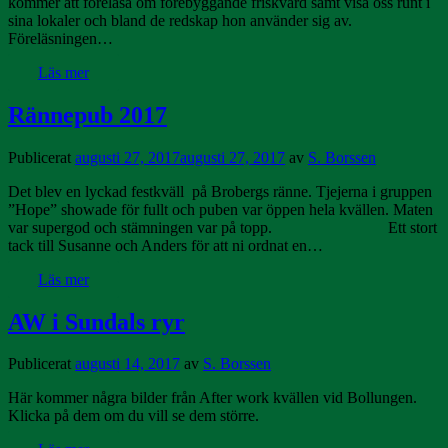
kommer att föreläsa om förebyggande friskvård samt visa oss runt i
sina lokaler och bland de redskap hon använder sig av.
Föreläsningen…
Läs mer
Rännepub 2017
Publicerat
augusti 27, 2017
augusti 27, 2017
av
S. Borssen
Det blev en lyckad festkväll på Brobergs ränne. Tjejerna i gruppen
”Hope” showade för fullt och puben var öppen hela kvällen. Maten
var supergod och stämningen var på topp. Ett stort
tack till Susanne och Anders för att ni ordnat en…
Läs mer
AW i Sundals ryr
Publicerat
augusti 14, 2017
av
S. Borssen
Här kommer några bilder från After work kvällen vid Bollungen.
Klicka på dem om du vill se dem större.