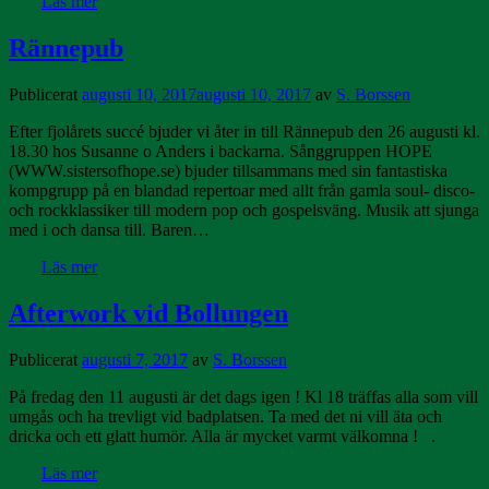
Läs mer
Rännepub
Publicerat
augusti 10, 2017
augusti 10, 2017
av
S. Borssen
Efter fjolårets succé bjuder vi åter in till Rännepub den 26 augusti kl.
18.30 hos Susanne o Anders i backarna. Sånggruppen HOPE
(WWW.sistersofhope.se) bjuder tillsammans med sin fantastiska
kompgrupp på en blandad repertoar med allt från gamla soul- disco-
och rockklassiker till modern pop och gospelsväng. Musik att sjunga
med i och dansa till. Baren…
Läs mer
Afterwork vid Bollungen
Publicerat
augusti 7, 2017
av
S. Borssen
På fredag den 11 augusti är det dags igen ! Kl 18 träffas alla som vill
umgås och ha trevligt vid badplatsen. Ta med det ni vill äta och
dricka och ett glatt humör. Alla är mycket varmt välkomna ! .
Läs mer