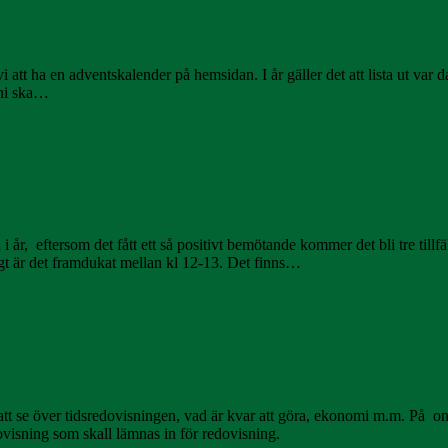
i att ha en adventskalender på hemsidan. I år gäller det att lista ut va
 ni ska…
i år, eftersom det fått ett så positivt bemötande kommer det bli tre till
igt är det framdukat mellan kl 12-13. Det finns…
tt se över tidsredovisningen, vad är kvar att göra, ekonomi m.m. På on
isning som skall lämnas in för redovisning.