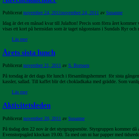
Publicerat
november 24, 2011
november 24, 2011
av
Susanne
Idag är det en månad kvar till Julafton! Precis som förra året kommer v
visas ett kort på hemsidan som är taget någonstans i Sundals Ryr och
Läs mer
Årets sista lunch
Publicerat
november 21, 2011
av
S. Borssen
På torsdag är det dags för lunch i församlingshemmet för sista gången 
kassler, sallad. Till kaffet blir det chokladkaka med grädde. Som vanl
Läs mer
Aktivitetsleden
Publicerat
november 20, 2011
av
Susanne
På tisdag den 22 nov är det styrgruppsmöte. Styrgruppen kommer då a
Evenstorpsgård klockan 19.00. Ta med om ni har papper med tidsredov