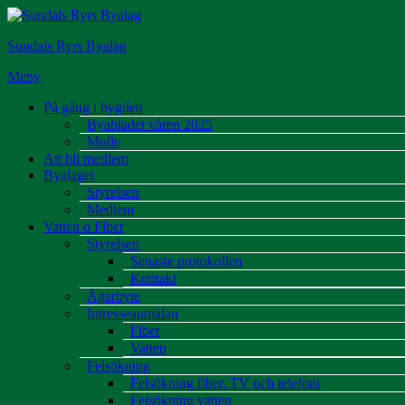
Hoppa
till
Sundals Ryrs Byalag
innehåll
Meny
På gång i bygden
Byabladet våren 2025
Mulle
Att bli medlem
Byalaget
Styrelsen
Medlem
Vatten o Fiber
Styrelsen
Senaste protokollen
Kontakt
Ägarbyte
Intresseanmälan
Fiber
Vatten
Felsökning
Felsökning fiber, TV och telefoni
Felsökning vatten