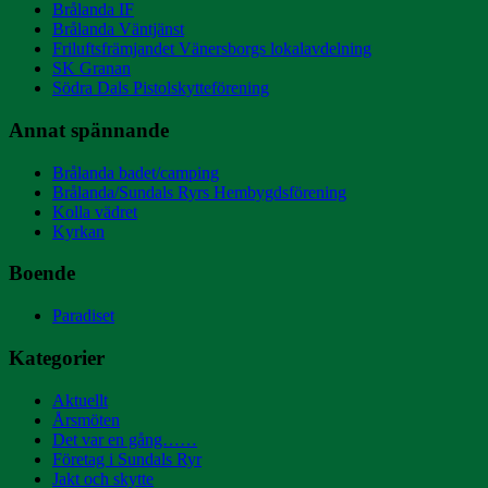
Brålanda IF
Brålanda Väntjänst
Friluftsfrämjandet Vänersborgs lokalavdelning
SK Granan
Södra Dals Pistolskytteförening
Annat spännande
Brålanda badet/camping
Brålanda/Sundals Ryrs Hembygdsförening
Kolla vädret
Kyrkan
Boende
Paradiset
Kategorier
Aktuellt
Årsmöten
Det var en gång……
Företag i Sundals Ryr
Jakt och skytte