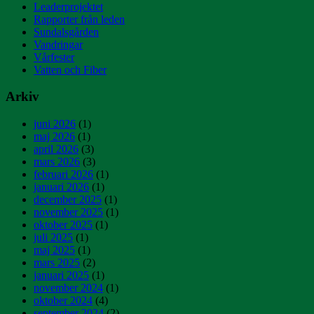
Leaderprojektet
Rapporter från leden
Sundalsgården
Vandringar
Vårfester
Vatten och Fiber
Arkiv
juni 2026
(1)
maj 2026
(1)
april 2026
(3)
mars 2026
(3)
februari 2026
(1)
januari 2026
(1)
december 2025
(1)
november 2025
(1)
oktober 2025
(1)
juli 2025
(1)
maj 2025
(1)
mars 2025
(2)
januari 2025
(1)
november 2024
(1)
oktober 2024
(4)
september 2024
(2)