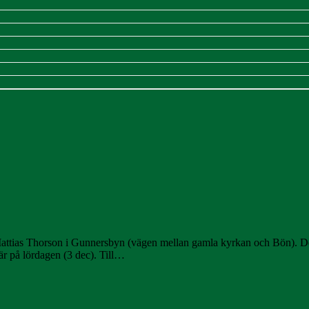
attias Thorson i Gunnersbyn (vägen mellan gamla kyrkan och Bön). De h
är på lördagen (3 dec). Till…