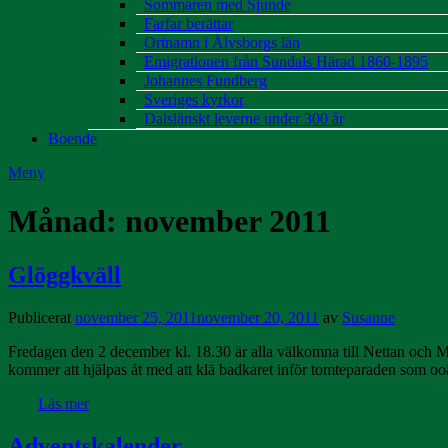
Sommaren med Sjunde
Farfar berättar
Ortnamn i Älvsborgs län
Emigrationen från Sundals Härad 1860-1895
Johannes Fundberg
Sveriges kyrkor
Dalslänskt leverne under 300 år
Boende
Meny
Månad:
november 2011
Glöggkväll
Publicerat
november 25, 2011
november 20, 2011
av
Susanne
Fredagen den 2 december kl. 18.30 är alla välkomna till Nettan och M
kommer att hjälpas åt med att klä badkaret inför tomteparaden som oo
Läs mer
Adventskalender