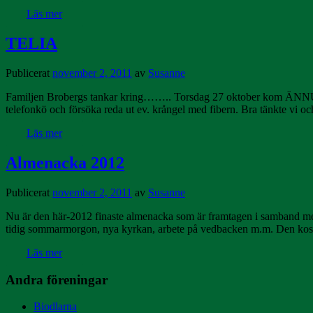
Läs mer
TELIA
Publicerat
november 2, 2011
av
Susanne
Familjen Brobergs tankar kring…….. Torsdag 27 oktober kom ÄNNU ett k
telefonkö och försöka reda ut ev. krångel med fibern. Bra tänkte vi 
Läs mer
Almenacka 2012
Publicerat
november 2, 2011
av
Susanne
Nu är den här-2012 finaste almenacka som är framtagen i samband med 
tidig sommarmorgon, nya kyrkan, arbete på vedbacken m.m. Den kostar
Läs mer
Andra föreningar
Biodlarna