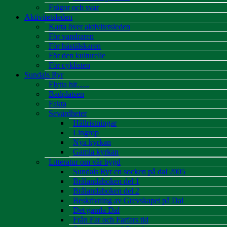
Frågor och svar
Aktivitetsleden
Karta över aktivitetsleden
För vandraren
För hästälskaren
För den kulturelle
För cyklisten
Sundals Ryr
Flytta hit…..
Badplatsen
Fakta
Sevärdheter
Hällristningar
Lingrop
Nya kyrkan
Gamla kyrkan
Litteratur om vår bygd
Sundals Ryr en socken på dal 2005
Brålandaboken del 1
Brålandaboken del 2
Beskrivning av Grevskapet på Dal
Det gamla Dal
Från Far och Farfars tid