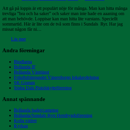
Att gå på loppis är ett populärt nöje för många. Man kan hitta många
trevliga ”bra och ha saker” och saker man inte hade en aaaning om
att man behövde. Loppisar kan man hitta lite varstans. Speciellt
sommartid. Här är lite om de två som finns i Sundals Ryr. Har jag
missat någon får ni…
Läs mer
Andra föreningar
Biodlarna
Brålanda IF
Brålanda Väntjänst
Friluftsfrämjandet Vänersborgs lokalavdelning
SK Granan
Södra Dals Pistolskytteförening
Annat spännande
Brålanda badet/camping
Brålanda/Sundals Ryrs Hembygdsförening
Kolla vädret
Kyrkan