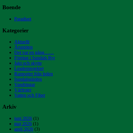
Boende
Paradiset
Kategorier
Aktuellt
Årsmöten
Det var en gång……
Företag i Sundals Ryr
Jakt och skytte
Leaderprojektet
Rapporter från leden
Sundalsgården
Vandringar
Vårfester
Vatten och Fiber
Arkiv
juni 2026
(1)
maj 2026
(1)
april 2026
(3)