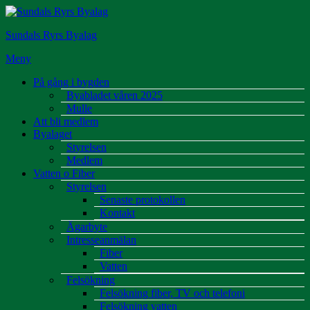
Hoppa
till
Sundals Ryrs Byalag
innehåll
Meny
På gång i bygden
Byabladet våren 2025
Mulle
Att bli medlem
Byalaget
Styrelsen
Medlem
Vatten o Fiber
Styrelsen
Senaste protokollen
Kontakt
Ägarbyte
Intresseanmälan
Fiber
Vatten
Felsökning
Felsökning fiber, TV och telefoni
Felsökning vatten