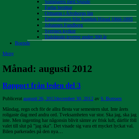
Sommaren med Sjunde
Farfar berättar
Ortnamn i Älvsborgs län
Emigrationen från Sundals Härad 1860-1895
Johannes Fundberg
Sveriges kyrkor
Dalslänskt leverne under 300 år
Boende
Meny
Månad:
augusti 2012
Rapport från leden del 3
Publicerat
augusti 26, 2012
december 30, 2012
av
S. Borssen
Måndag, regn och för de allra flesta var semestern slut. Inte årets
roligaste dag med andra ord. Tveksamheten var stor. Ska jag, ska jag
inte. Men ingenting har någonsin blivit sämre av frisk luft, därför föll
valet till slut på ”jag ska”. Det visade sig vara ett mycket lyckat val.
Bilen parkerades på den nya…