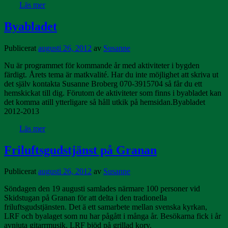
Läs mer
Byabladet
Publicerat
augusti 26, 2012
av
Susanne
Nu är programmet för kommande år med aktiviteter i bygden
färdigt. Årets tema är matkvalité. Har du inte möjlighet att skriva ut
det själv kontakta Susanne Broberg 070-3915704 så får du ett
hemskickat till dig. Förutom de aktiviteter som finns i byabladet kan
det komma atill ytterligare så håll utkik på hemsidan.Byabladet
2012-2013
Läs mer
Friluftsgudstjänst på Granan
Publicerat
augusti 26, 2012
av
Susanne
Söndagen den 19 augusti samlades närmare 100 personer vid
Skidstugan på Granan för att delta i den tradionella
friluftsgudstjänsten. Det ä ett samarbete mellan svenska kyrkan,
LRF och byalaget som nu har pågått i många år. Besökarna fick i år
avnjuta gitarrmusik. LRF bjöd på grillad korv.