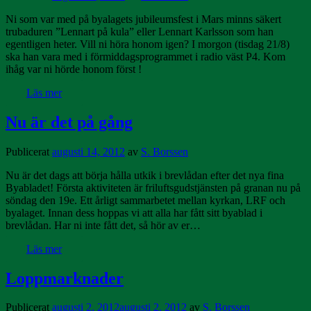
Ni som var med på byalagets jubileumsfest i Mars minns säkert
trubaduren ”Lennart på kula” eller Lennart Karlsson som han
egentligen heter. Vill ni höra honom igen? I morgon (tisdag 21/8)
ska han vara med i förmiddagsprogrammet i radio väst P4. Kom
ihåg var ni hörde honom först !
Läs mer
Nu är det på gång
Publicerat
augusti 14, 2012
av
S. Borssen
Nu är det dags att börja hålla utkik i brevlådan efter det nya fina
Byabladet! Första aktiviteten är friluftsgudstjänsten på granan nu på
söndag den 19e. Ett årligt sammarbetet mellan kyrkan, LRF och
byalaget. Innan dess hoppas vi att alla har fått sitt byablad i
brevlådan. Har ni inte fått det, så hör av er…
Läs mer
Loppmarknader
Publicerat
augusti 2, 2012
augusti 2, 2012
av
S. Borssen