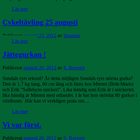
Läs mer
Cykeltävling 25 augusti
Publicerat
augusti 23, 2012
av
Susanne
Läs mer
Jättegurkan !
Publicerat
augusti 20, 2012
av
S. Borssen
Sundals ryrs rekord? Är detta möjligen Sundals ryrs största gurka?
Den är 1,7 kg tung, 60 cm lång och finns hos Mimmi (Britt-Marie)
och Erik ”Sallebyns snickeri”. Lika händig som Erik är i snickeriet,
lika händig är Mimmi med odlandet. I år har hon skördat 80 gurkor i
växthuset. Här kan vi verkligen prata om…
Läs mer
Vi var först.
Publicerat
augusti 20, 2012
av
S. Borssen