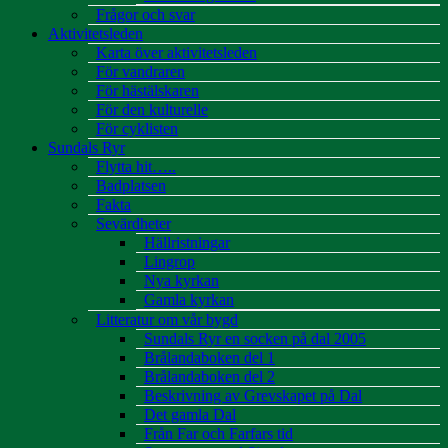
Frågor och svar
Aktivitetsleden
Karta över aktivitetsleden
För vandraren
För hästälskaren
För den kulturelle
För cyklisten
Sundals Ryr
Flytta hit…..
Badplatsen
Fakta
Sevärdheter
Hällristningar
Lingrop
Nya kyrkan
Gamla kyrkan
Litteratur om vår bygd
Sundals Ryr en socken på dal 2005
Brålandaboken del 1
Brålandaboken del 2
Beskrivning av Grevskapet på Dal
Det gamla Dal
Från Far och Farfars tid