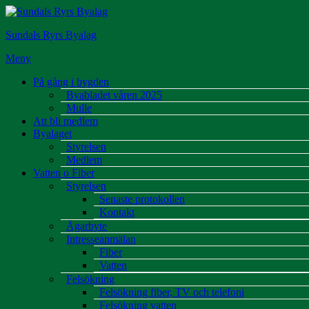
Hoppa
till
Sundals Ryrs Byalag
innehåll
Meny
På gång i bygden
Byabladet våren 2025
Mulle
Att bli medlem
Byalaget
Styrelsen
Medlem
Vatten o Fiber
Styrelsen
Senaste protokollen
Kontakt
Ägarbyte
Intresseanmälan
Fiber
Vatten
Felsökning
Felsökning fiber, TV och telefoni
Felsökning vatten