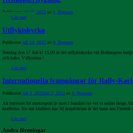
Publicerat
juli 18, 2022
av
S. Borssen
Läs mer
Utflyktskyrka
Publicerat
juli 14, 2022
av
S. Borssen
Söndag den 17 Juli kl 15,00 är det utflyktskyrka vid Bollungens badpl
och kaka. Välkomna ! .
Läs mer
Internationella framgångar för Rally-Karl
Publicerat
juli 5, 2022
juli 5, 2022
av
S. Borssen
Att intresset för motorsport är stort i Sundals ryr vet vi sedan länge
krafterna. Nu när klubben har 50 årsjubileum är det hans son Fredrik 
Läs mer
Andra föreningar