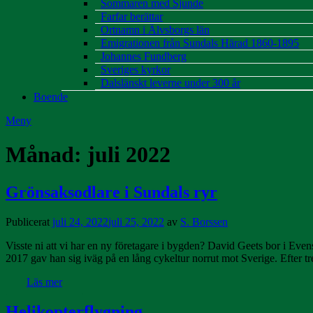
Sommaren med Sjunde
Farfar berättar
Ortnamn i Älvsborgs län
Emigrationen från Sundals Härad 1860-1895
Johannes Fundberg
Sveriges kyrkor
Dalslänskt leverne under 300 år
Boende
Meny
Månad:
juli 2022
Grönsaksodlare i Sundals ryr
Publicerat
juli 24, 2022
juli 25, 2022
av
S. Borssen
Visste ni att vi har en ny företagare i bygden? David Geets bor i Even
2017 gav han sig iväg på en lång cykeltur norrut mot Sverige. Efter
Läs mer
Helikopterflygning