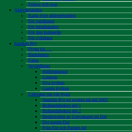
Frågor och svar
Aktivitetsleden
Karta över aktivitetsleden
För vandraren
För hästälskaren
För den kulturelle
För cyklisten
Sundals Ryr
Flytta hit…..
Badplatsen
Fakta
Sevärdheter
Hällristningar
Lingrop
Nya kyrkan
Gamla kyrkan
Litteratur om vår bygd
Sundals Ryr en socken på dal 2005
Brålandaboken del 1
Brålandaboken del 2
Beskrivning av Grevskapet på Dal
Det gamla Dal
Från Far och Farfars tid