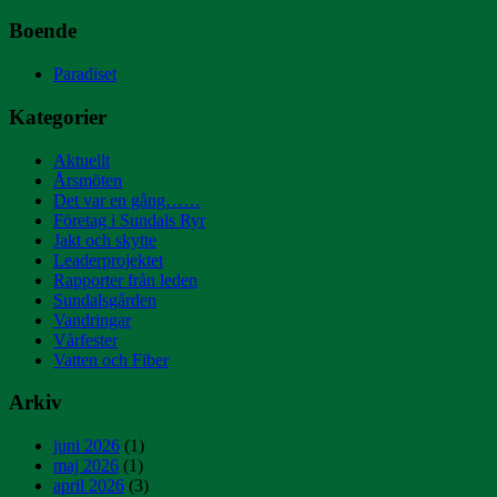
Boende
Paradiset
Kategorier
Aktuellt
Årsmöten
Det var en gång……
Företag i Sundals Ryr
Jakt och skytte
Leaderprojektet
Rapporter från leden
Sundalsgården
Vandringar
Vårfester
Vatten och Fiber
Arkiv
juni 2026
(1)
maj 2026
(1)
april 2026
(3)