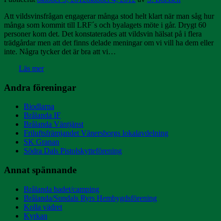
Att vildsvinsfrågan engagerar många stod helt klart när man såg hur
många som kommit till LRF´s och byalagets möte i går. Drygt 60
personer kom det. Det konstaterades att vildsvin hälsat på i flera
trädgårdar men att det finns delade meningar om vi vill ha dem eller
inte. Några tycker det är bra att vi…
Läs mer
Andra föreningar
Biodlarna
Brålanda IF
Brålanda Väntjänst
Friluftsfrämjandet Vänersborgs lokalavdelning
SK Granan
Södra Dals Pistolskytteförening
Annat spännande
Brålanda badet/camping
Brålanda/Sundals Ryrs Hembygdsförening
Kolla vädret
Kyrkan