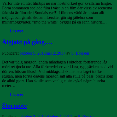
Varför inte ett litet filmtips nu när höstmörkret gör kvällarna längre.
Förra sommaren spelade film i väst in en film där vissa av scenerna
faktiskt är filmade i Sundals ryr!!! I filmens värld är nästan allt
möjligt och gamla skolan i Lersäter gör sig jättebra som
militärhögkvarter. ”Into the white” bygger på en sann historia…
Läs mer
Älgjakt på gång….
Publicerat
oktober 5, 2012
maj 2, 2017
av
S. Borssen
Det var tidig morgon, andra måndagen i oktober, fortfarande låg
mörkret tjockt ute. Alla förberedelser var klara, ryggsäcken stod vid
dörren, bössan likaså. Vid middagstid skulle hela laget träffas i
stugan, men första dagens morgon satt alla stilla på pass, precis som
de alltid gjort. Han skulle som vanlig ta sin cykel några hundra
meter…
Läs mer
Stormöte
Publicerat
oktober 3, 2012
oktober 4, 2012
av
S. Borssen