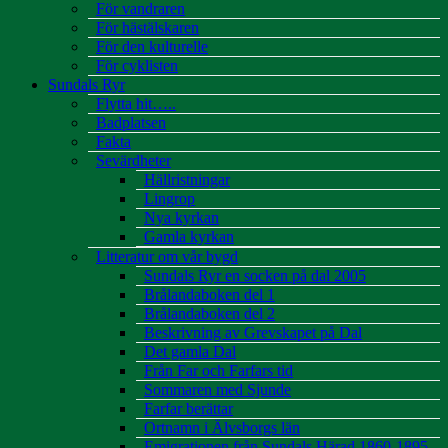
För vandraren
För hästälskaren
För den kulturelle
För cyklisten
Sundals Ryr
Flytta hit…..
Badplatsen
Fakta
Sevärdheter
Hällristningar
Lingrop
Nya kyrkan
Gamla kyrkan
Litteratur om vår bygd
Sundals Ryr en socken på dal 2005
Brålandaboken del 1
Brålandaboken del 2
Beskrivning av Grevskapet på Dal
Det gamla Dal
Från Far och Farfars tid
Sommaren med Sjunde
Farfar berättar
Ortnamn i Älvsborgs län
Emigrationen från Sundals Härad 1860-1895