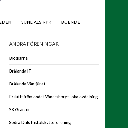
LEDEN
SUNDALS RYR
BOENDE
ANDRA FÖRENINGAR
Biodlarna
Brålanda IF
Brålanda Väntjänst
Friluftsfrämjandet Vänersborgs lokalavdelning
SK Granan
Södra Dals Pistolskytteförening