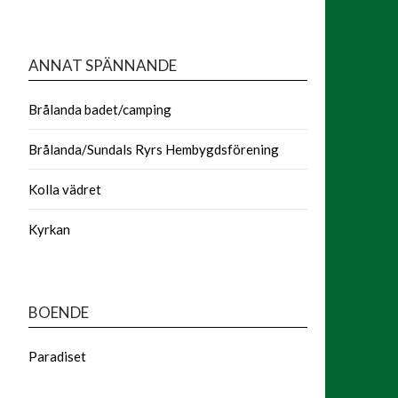
ANNAT SPÄNNANDE
Brålanda badet/camping
Brålanda/Sundals Ryrs Hembygdsförening
Kolla vädret
Kyrkan
BOENDE
Paradiset