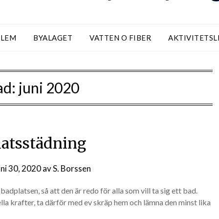
DLEM
BYALAGET
VATTEN O FIBER
AKTIVITETS
ad:
juni 2020
atsstädning
uni 30, 2020
av
S. Borssen
platsen, så att den är redo för alla som vill ta sig ett bad.
eella krafter, ta därför med ev skräp hem och lämna den minst lika