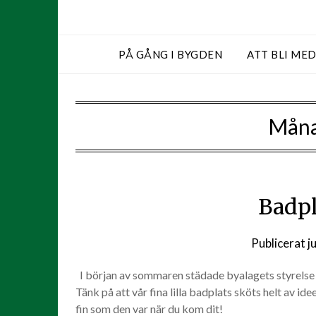
PÅ GÅNG I BYGDEN
ATT BLI ME
Mån
Badpl
Publicerat
j
I början av sommaren städade byalagets styrelse bad
Tänk på att vår fina lilla badplats sköts helt av id
fin som den var när du kom dit!