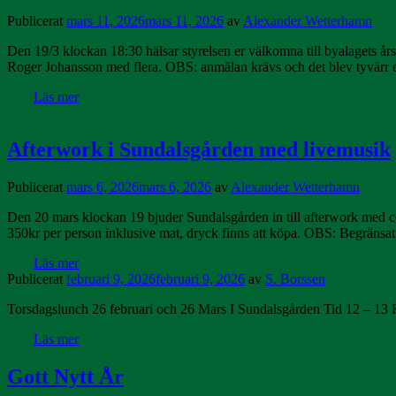
Publicerat
mars 11, 2026
mars 11, 2026
av
Alexander Wetterhamn
Den 19/3 klockan 18:30 hälsar styrelsen er välkomna till byalagets år
Roger Johansson med flera. OBS: anmälan krävs och det blev tyvärr en
Läs mer
Afterwork i Sundalsgården med livemusik
Publicerat
mars 6, 2026
mars 6, 2026
av
Alexander Wetterhamn
Den 20 mars klockan 19 bjuder Sundalsgården in till afterwork med
350kr per person inklusive mat, dryck finns att köpa. OBS: Begränsat a
Läs mer
Publicerat
februari 9, 2026
februari 9, 2026
av
S. Borssen
Torsdagslunch 26 februari och 26 Mars I Sundalsgården Tid 12 – 13 Ky
Läs mer
Gott Nytt År