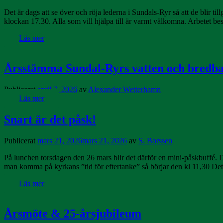
Det är dags att se över och röja lederna i Sundals-Ryr så att de blir t
klockan 17.30. Alla som vill hjälpa till är varmt välkomna. Arbetet bes
Läs mer
Årsstämma Sundal-Ryrs vatten och bredb
Publicerat
april 7, 2026
av
Alexander Wetterhamn
Läs mer
Snart är det påsk!
Publicerat
mars 21, 2026
mars 21, 2026
av
S. Borssen
På lunchen torsdagen den 26 mars blir det därför en mini-påskbuffé. Det
man komma på kyrkans ”tid för eftertanke” så börjar den kl 11,30 De
Läs mer
Årsmöte & 25-årsjubileum