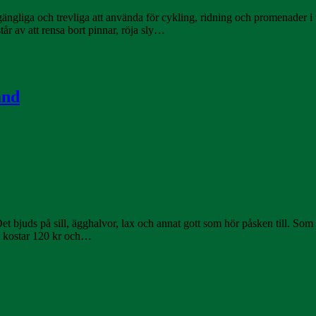
illgängliga och trevliga att använda för cykling, ridning och promenader 
tår av att rensa bort pinnar, röja sly…
and
 bjuds på sill, ägghalvor, lax och annat gott som hör påsken till. Som v
t kostar 120 kr och…