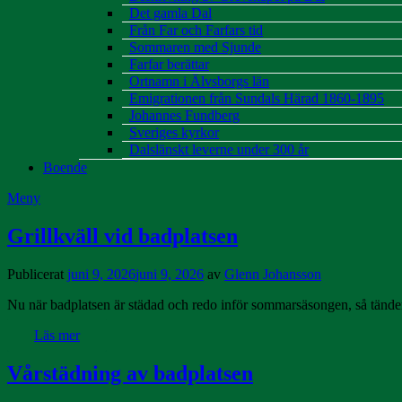
Det gamla Dal
Från Far och Farfars tid
Sommaren med Sjunde
Farfar berättar
Ortnamn i Älvsborgs län
Emigrationen från Sundals Härad 1860-1895
Johannes Fundberg
Sveriges kyrkor
Dalslänskt leverne under 300 år
Boende
Meny
Grillkväll vid badplatsen
Publicerat
juni 9, 2026
juni 9, 2026
av
Glenn Johansson
Nu när badplatsen är städad och redo inför sommarsäsongen, så tänder
Läs mer
Vårstädning av badplatsen