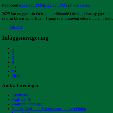
Publicerat
januari 1, 2026
januari 1, 2026
av
S. Borssen
2025 har nu gjort sitt Och som ordförande i byalaget har jag gjort mi
så man bli nästan förlägen. Trump svär president-eden ännu en gång L
Läs mer
Inläggsnavigering
1
2
3
4
…
94
Next
Andra föreningar
Biodlarna
Brålanda IF
Brålanda Väntjänst
Friluftsfrämjandet Vänersborgs lokalavdelning