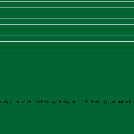
 vi grillen från kl. 18:00 nu på fredag den 12/6. Medtag egen mat och 