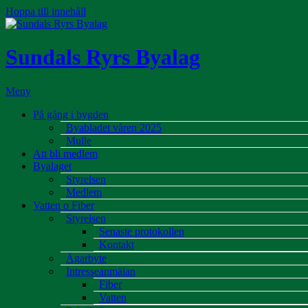
Hoppa till innehåll
Sundals Ryrs Byalag
Meny
På gång i bygden
Byabladet våren 2025
Mulle
Att bli medlem
Byalaget
Styrelsen
Medlem
Vatten o Fiber
Styrelsen
Senaste protokollen
Kontakt
Ägarbyte
Intresseanmälan
Fiber
Vatten