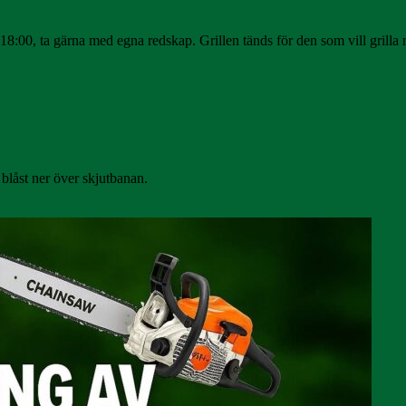
18:00, ta gärna med egna redskap. Grillen tänds för den som vill grilla 
d blåst ner över skjutbanan.