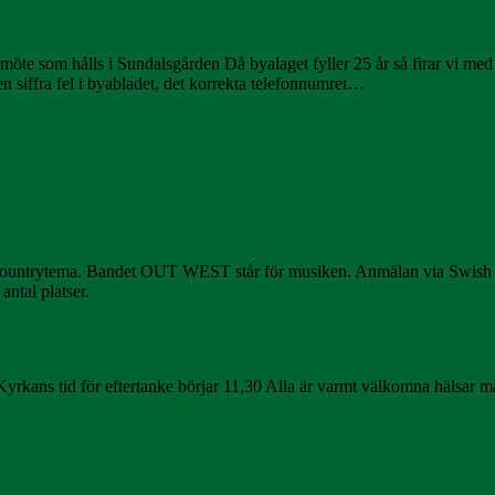
smöte som hålls i Sundalsgården Då byalaget fyller 25 år så firar vi me
 siffra fel i byabladet, det korrekta telefonnumret…
 countrytema. Bandet OUT WEST står för musiken. Anmälan via Swish 
ntal platser.
rkans tid för eftertanke börjar 11,30 Alla är varmt välkomna hälsar m