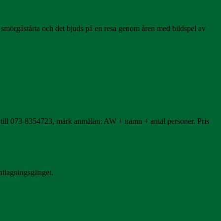
d smörgåstårta och det bjuds på en resa genom åren med bildspel av
till 073-8354723, märk anmälan: AW + namn + antal personer. Pris
atlagningsgänget.