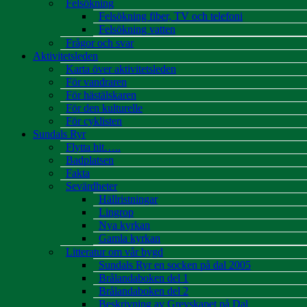
Felsökning
Felsökning fiber, TV och telefoni
Felsökning vatten
Frågor och svar
Aktivitetsleden
Karta över aktivitetsleden
För vandraren
För hästälskaren
För den kulturelle
För cyklisten
Sundals Ryr
Flytta hit…..
Badplatsen
Fakta
Sevärdheter
Hällristningar
Lingrop
Nya kyrkan
Gamla kyrkan
Litteratur om vår bygd
Sundals Ryr en socken på dal 2005
Brålandaboken del 1
Brålandaboken del 2
Beskrivning av Grevskapet på Dal