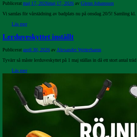
Publicerat
maj 17, 2026
maj 17, 2026
av
Glenn Johansson
Vi samlas för vårstädning av badplats nu på onsdag 20/5! Samling kl. 
Läs mer
Lerduveskyttet inställt
Publicerat
april 30, 2026
av
Alexander Wetterhamn
Tyvärr så måste lerduveskyttet på 1 maj ställas in då ett stort antal trä
Läs mer