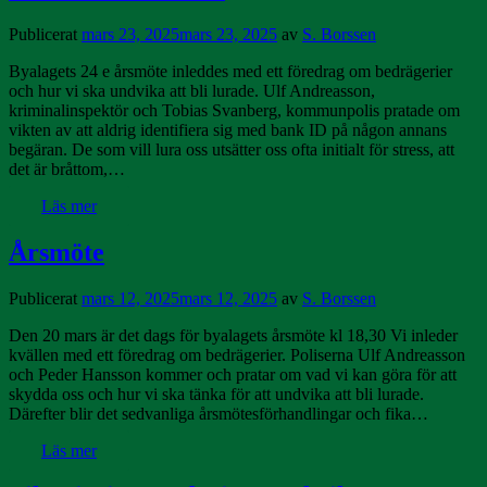
Publicerat
mars 23, 2025
mars 23, 2025
av
S. Borssen
Byalagets 24 e årsmöte inleddes med ett föredrag om bedrägerier
och hur vi ska undvika att bli lurade. Ulf Andreasson,
kriminalinspektör och Tobias Svanberg, kommunpolis pratade om
vikten av att aldrig identifiera sig med bank ID på någon annans
begäran. De som vill lura oss utsätter oss ofta initialt för stress, att
det är bråttom,…
Läs mer
Årsmöte
Publicerat
mars 12, 2025
mars 12, 2025
av
S. Borssen
Den 20 mars är det dags för byalagets årsmöte kl 18,30 Vi inleder
kvällen med ett föredrag om bedrägerier. Poliserna Ulf Andreasson
och Peder Hansson kommer och pratar om vad vi kan göra för att
skydda oss och hur vi ska tänka för att undvika att bli lurade.
Därefter blir det sedvanliga årsmötesförhandlingar och fika…
Läs mer