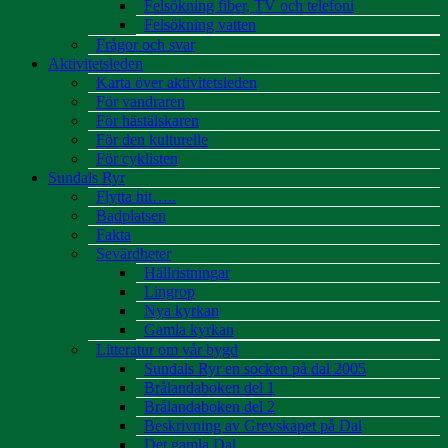
Felsökning fiber, TV och telefoni
Felsökning vatten
Frågor och svar
Aktivitetsleden
Karta över aktivitetsleden
För vandraren
För hästälskaren
För den kulturelle
För cyklisten
Sundals Ryr
Flytta hit…..
Badplatsen
Fakta
Sevärdheter
Hällristningar
Lingrop
Nya kyrkan
Gamla kyrkan
Litteratur om vår bygd
Sundals Ryr en socken på dal 2005
Brålandaboken del 1
Brålandaboken del 2
Beskrivning av Grevskapet på Dal
Det gamla Dal