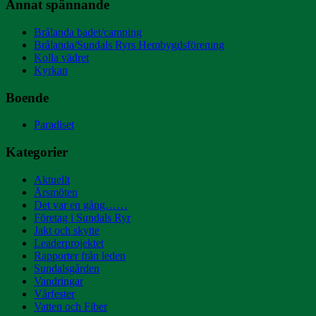
Annat spännande
Brålanda badet/camping
Brålanda/Sundals Ryrs Hembygdsförening
Kolla vädret
Kyrkan
Boende
Paradiset
Kategorier
Aktuellt
Årsmöten
Det var en gång……
Företag i Sundals Ryr
Jakt och skytte
Leaderprojektet
Rapporter från leden
Sundalsgården
Vandringar
Vårfester
Vatten och Fiber