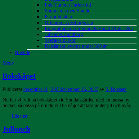
Från Far och Farfars tid
Sommaren med Sjunde
Farfar berättar
Ortnamn i Älvsborgs län
Emigrationen från Sundals Härad 1860-1895
Johannes Fundberg
Sveriges kyrkor
Dalslänskt leverne under 300 år
Boende
Meny
Bokskåpet
Publicerat
december 16, 2025
december 16, 2025
av
S. Borssen
Nu har vi fyllt på bokskåpet vid Sundalsgården med en massa ny
böcker, så passa på om du vill ha något att läsa under jul och nyår.
Läs mer
Jullunch