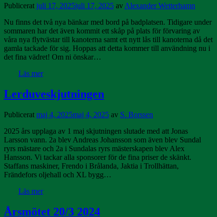
Publicerat
juli 17, 2025
juli 17, 2025
av
Alexander Wetterhamn
Nu finns det två nya bänkar med bord på badplatsen. Tidigare under
sommaren har det även kommit ett skåp på plats för förvaring av
våra nya flytvästar till kanoterna samt ett nytt lås till kanoterna då det
gamla tackade för sig. Hoppas att detta kommer till användning nu i
det fina vädret! Om ni önskar…
Läs mer
Lerduveskjutningen
Publicerat
maj 4, 2025
maj 4, 2025
av
S. Borssen
2025 års upplaga av 1 maj skjutningen slutade med att Jonas
Larsson vann. 2a blev Andreas Johansson som även blev Sundal
ryrs mästare och 2a i Sundalas ryrs mästerskapen blev Alex
Hansson. Vi tackar alla sponsorer för de fina priser de skänkt.
Staffans maskiner, Frendo i Brålanda, Jaktia i Trollhättan,
Frändefors oljehall och XL bygg…
Läs mer
Årsmötet 20/3 2024