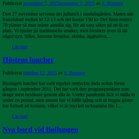
Publicerat
november 7, 2025
november 7, 2025
av
S. Borssen
Den 27 november serveras det jullunch i sundalsgården. Maten står
framdukad mellan kl 12-13 och det kostar 150 kr. Det finns endast
70 platser så man måste anmäla sig, för att vara säker på att få en
plats. Vi bjuder på traditionella smaker, men försöker även få till
något nytt. Sillar, Jansons frestelse, skinka, ägghalvor,…
Läs mer
Höstens luncher
Publicerat
oktober 12, 2025
av
S. Borssen
Byalagets luncher har varit mycket omtyckta ända sedan första
gången i september 2011. Det har varit den programpunkten som
dragit mest besökare genom alla år. Under pandemin fick vi ställa in
under en period, men annars har vi hållit igång och ni trogna gäster
har fortsatt att komma, vilket vi är mycket tacksamma för. I…
Läs mer
Nya bord vid Bollungen