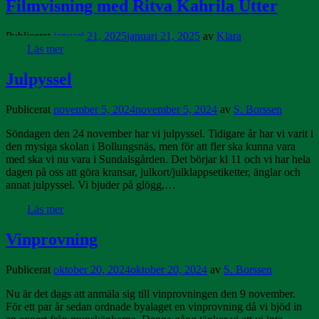
Filmvisning med Ritva Kahrila Utter
Publicerat
januari 21, 2025
januari 21, 2025
av
Klara
Läs mer
Julpyssel
Publicerat
november 5, 2024
november 5, 2024
av
S. Borssen
Söndagen den 24 november har vi julpyssel. Tidigare år har vi varit i
den mysiga skolan i Bollungsnäs, men för att fler ska kunna vara
med ska vi nu vara i Sundalsgården. Det börjar kl 11 och vi har hela
dagen på oss att göra kransar, julkort/julklappsetiketter, änglar och
annat julpyssel. Vi bjuder på glögg,…
Läs mer
Vinprovning
Publicerat
oktober 20, 2024
oktober 20, 2024
av
S. Borssen
Nu är det dags att anmäla sig till vinprovningen den 9 november.
För ett par år sedan ordnade byalaget en vinprovning då vi bjöd in