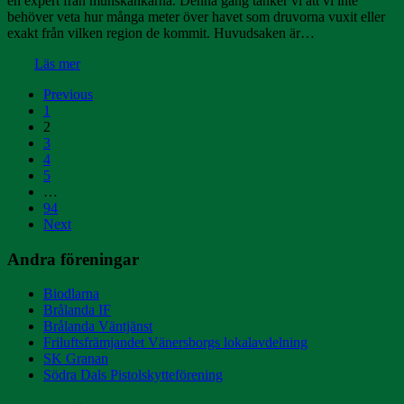
en expert från munskänkarna. Denna gång tänker vi att vi inte
behöver veta hur många meter över havet som druvorna vuxit eller
exakt från vilken region de kommit. Huvudsaken är…
Läs mer
Inläggsnavigering
Previous
1
2
3
4
5
…
94
Next
Andra föreningar
Biodlarna
Brålanda IF
Brålanda Väntjänst
Friluftsfrämjandet Vänersborgs lokalavdelning
SK Granan
Södra Dals Pistolskytteförening