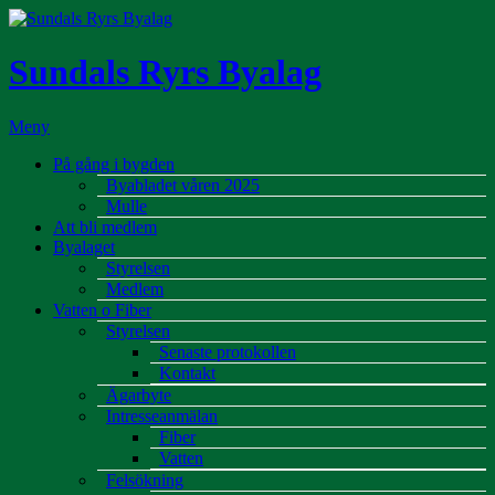
Hoppa
till
innehåll
Sundals Ryrs Byalag
Meny
På gång i bygden
Byabladet våren 2025
Mulle
Att bli medlem
Byalaget
Styrelsen
Medlem
Vatten o Fiber
Styrelsen
Senaste protokollen
Kontakt
Ägarbyte
Intresseanmälan
Fiber
Vatten
Felsökning