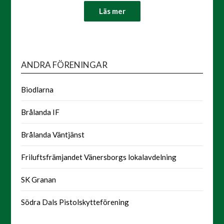
Läs mer
ANDRA FÖRENINGAR
Biodlarna
Brålanda IF
Brålanda Väntjänst
Friluftsfrämjandet Vänersborgs lokalavdelning
SK Granan
Södra Dals Pistolskytteförening