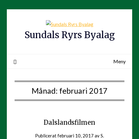
Hoppa
till
innehåll
Sundals Ryrs Byalag
Meny
Månad:
februari 2017
Dalslandsfilmen
Publicerat
februari 10, 2017
av
S.