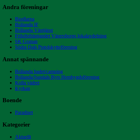
Andra föreningar
Biodlarna
Brålanda IF
Brålanda Väntjänst
Friluftsfrämjandet Vänersborgs lokalavdelning
SK Granan
Södra Dals Pistolskytteförening
Annat spännande
Brålanda badet/camping
Brålanda/Sundals Ryrs Hembygdsförening
Kolla vädret
Kyrkan
Boende
Paradiset
Kategorier
Aktuellt