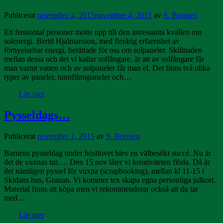
Publicerat
november 4, 2015
november 4, 2015
av
S. Borssen
Ett femtontal personer mötte upp till den intressanta kvällen om
solenergi. Bertil Hjalmarsson, med flerårig erfarenhet av
förnyelsebar energi, berättade för oss om solpaneler. Skillnaden
mellan dessa och det vi kallar solfångare, är att av solfångare får
man varmt vatten och av solpaneler får man el. Det finns två olika
typer av paneler, tunnfilmspaneler och…
Läs mer
Pysseldags…
Publicerat
november 1, 2015
av
S. Borssen
Barnens pysseldag under höstlovet blev en välbesökt succé. Nu är
det de vuxnas tur…. Den 15 nov låter vi kreativiteten flöda. Då är
det nämligen pyssel för vuxna (scrapbooking), mellan kl 11-15 i
Skidans hus, Granan. Vi kommer tex skapa egna personliga julkort.
Material finns att köpa men vi rekommenderar också att du tar
med…
Läs mer