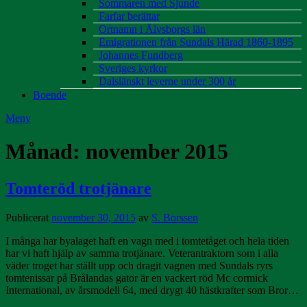
Sommaren med Sjunde
Farfar berättar
Ortnamn i Älvsborgs län
Emigrationen från Sundals Härad 1860-1895
Johannes Fundberg
Sveriges kyrkor
Dalslänskt leverne under 300 år
Boende
Meny
Månad:
november 2015
Tomteröd trotjänare
Publicerat
november 30, 2015
av
S. Borssen
I många har byalaget haft en vagn med i tomtetåget och hela tiden
har vi haft hjälp av samma trotjänare. Veterantraktorn som i alla
väder troget har ställt upp och dragit vagnen med Sundals ryrs
tomtenissar på Brålandas gator är en vackert röd Mc cormick
International, av årsmodell 64, med drygt 40 hästkrafter som Bror…