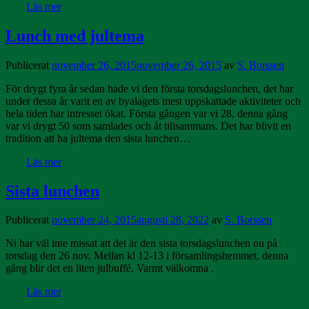
Läs mer
Lunch med jultema
Publicerat
november 26, 2015
november 26, 2015
av
S. Borssen
För drygt fyra år sedan hade vi den första torsdagslunchen, det har
under dessa år varit en av byalagets mest uppskattade aktiviteter och
hela tiden har intresset ökat. Första gången var vi 28, denna gång
var vi drygt 50 som samlades och åt tillsammans. Det har blivit en
tradition att ha jultema den sista lunchen…
Läs mer
Sista lunchen
Publicerat
november 24, 2015
augusti 28, 2022
av
S. Borssen
Ni har väl inte missat att det är den sista torsdagslunchen nu på
torsdag den 26 nov. Mellan kl 12-13 i församlingshemmet, denna
gång blir det en liten julbuffé. Varmt välkomna .
Läs mer