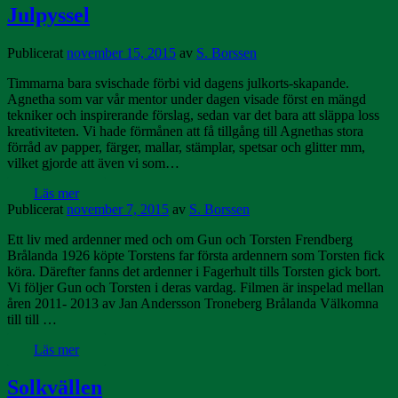
Julpyssel
Publicerat
november 15, 2015
av
S. Borssen
Timmarna bara svischade förbi vid dagens julkorts-skapande.
Agnetha som var vår mentor under dagen visade först en mängd
tekniker och inspirerande förslag, sedan var det bara att släppa loss
kreativiteten. Vi hade förmånen att få tillgång till Agnethas stora
förråd av papper, färger, mallar, stämplar, spetsar och glitter mm,
vilket gjorde att även vi som…
Läs mer
Publicerat
november 7, 2015
av
S. Borssen
Ett liv med ardenner med och om Gun och Torsten Frendberg
Brålanda 1926 köpte Torstens far första ardennern som Torsten fick
köra. Därefter fanns det ardenner i Fagerhult tills Torsten gick bort.
Vi följer Gun och Torsten i deras vardag. Filmen är inspelad mellan
åren 2011- 2013 av Jan Andersson Troneberg Brålanda Välkomna
till till …
Läs mer
Solkvällen