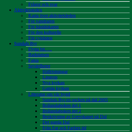
Frågor och svar
Aktivitetsleden
Karta över aktivitetsleden
För vandraren
För hästälskaren
För den kulturelle
För cyklisten
Sundals Ryr
Flytta hit…..
Badplatsen
Fakta
Sevärdheter
Hällristningar
Lingrop
Nya kyrkan
Gamla kyrkan
Litteratur om vår bygd
Sundals Ryr en socken på dal 2005
Brålandaboken del 1
Brålandaboken del 2
Beskrivning av Grevskapet på Dal
Det gamla Dal
Från Far och Farfars tid