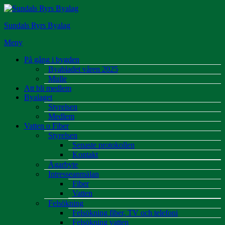
Hoppa
till
Sundals Ryrs Byalag
innehåll
Meny
På gång i bygden
Byabladet våren 2025
Mulle
Att bli medlem
Byalaget
Styrelsen
Medlem
Vatten o Fiber
Styrelsen
Senaste protokollen
Kontakt
Ägarbyte
Intresseanmälan
Fiber
Vatten
Felsökning
Felsökning fiber, TV och telefoni
Felsökning vatten