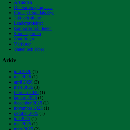
Årsmöten
Det var en gång……
Företag i Sundals Ryr
Jakt och skytte
Leaderprojektet
Rapporter från leden
Sundalsgården
Vandringar
Vårfester
Vatten och Fiber
Arkiv
juni 2026
(1)
maj 2026
(1)
april 2026
(3)
mars 2026
(3)
februari 2026
(1)
januari 2026
(1)
december 2025
(1)
november 2025
(1)
oktober 2025
(1)
juli 2025
(1)
maj 2025
(1)
mars 2025
(2)