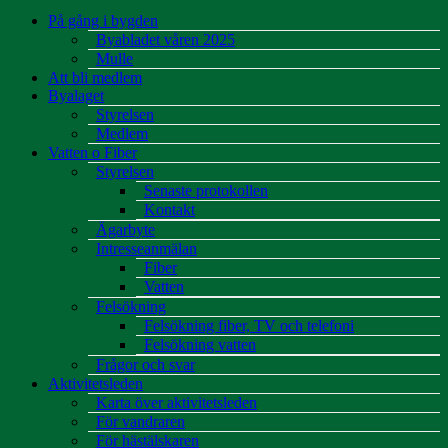
På gång i bygden
Byabladet våren 2025
Mulle
Att bli medlem
Byalaget
Styrelsen
Medlem
Vatten o Fiber
Styrelsen
Senaste protokollen
Kontakt
Ägarbyte
Intresseanmälan
Fiber
Vatten
Felsökning
Felsökning fiber, TV och telefoni
Felsökning vatten
Frågor och svar
Aktivitetsleden
Karta över aktivitetsleden
För vandraren
För hästälskaren