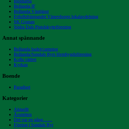
Biodlarna
Brålanda IF
Brålanda Väntjänst
Friluftsfrämjandet Vänersborgs lokalavdelning
SK Granan
Södra Dals Pistolskytteförening
Annat spännande
Brålanda badet/camping
Brålanda/Sundals Ryrs Hembygdsförening
Kolla vädret
Kyrkan
Boende
Paradiset
Kategorier
Aktuellt
Årsmöten
Det var en gång……
Företag i Sundals Ryr