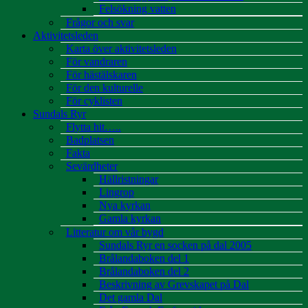
Felsökning vatten
Frågor och svar
Aktivitetsleden
Karta över aktivitetsleden
För vandraren
För hästälskaren
För den kulturelle
För cyklisten
Sundals Ryr
Flytta hit…..
Badplatsen
Fakta
Sevärdheter
Hällristningar
Lingrop
Nya kyrkan
Gamla kyrkan
Litteratur om vår bygd
Sundals Ryr en socken på dal 2005
Brålandaboken del 1
Brålandaboken del 2
Beskrivning av Grevskapet på Dal
Det gamla Dal