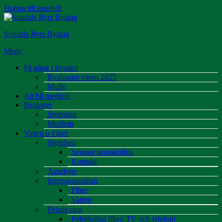
Hoppa till innehåll
Sundals Ryrs Byalag
Meny
På gång i bygden
Byabladet våren 2025
Mulle
Att bli medlem
Byalaget
Styrelsen
Medlem
Vatten o Fiber
Styrelsen
Senaste protokollen
Kontakt
Ägarbyte
Intresseanmälan
Fiber
Vatten
Felsökning
Felsökning fiber, TV och telefoni