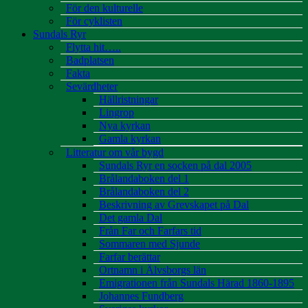
För den kulturelle
För cyklisten
Sundals Ryr
Flytta hit…..
Badplatsen
Fakta
Sevärdheter
Hällristningar
Lingrop
Nya kyrkan
Gamla kyrkan
Litteratur om vår bygd
Sundals Ryr en socken på dal 2005
Brålandaboken del 1
Brålandaboken del 2
Beskrivning av Grevskapet på Dal
Det gamla Dal
Från Far och Farfars tid
Sommaren med Sjunde
Farfar berättar
Ortnamn i Älvsborgs län
Emigrationen från Sundals Härad 1860-1895
Johannes Fundberg