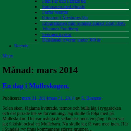
Från Far och Farfars tid
Sommaren med Sjunde
Farfar berättar
Ortnamn i Älvsborgs län
Emigrationen från Sundals Härad 1860-1895
Johannes Fundberg
Sveriges kyrkor
Dalslänskt leverne under 300 år
Boende
Meny
Månad:
mars 2014
En dag i Mulleskogen.
Publicerat
mars 31, 2014
mars 31, 2014
av
S. Borssen
Solen sken, fåglarna kvittrade, termos och bulle låg i ryggsäcken
och det pirrade lite av förväntning. Jag skulle få följa med på
Mulleskolan! Det var många år sedan sist, men en gång i tiden var
jag faktiskt också ett Mullebarn. Nu skulle jag få vara med igen. Här
i Sundals ryr finns kommunens största grupper…