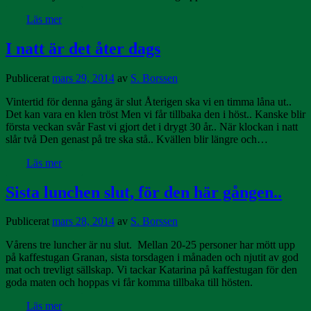
Läs mer
I natt är det åter dags
Publicerat
mars 29, 2014
av
S. Borssen
Vintertid för denna gång är slut Återigen ska vi en timma låna ut..
Det kan vara en klen tröst Men vi får tillbaka den i höst.. Kanske blir
första veckan svår Fast vi gjort det i drygt 30 år.. När klockan i natt
slår två Den genast på tre ska stå.. Kvällen blir längre och…
Läs mer
Sista lunchen slut, för den här gången..
Publicerat
mars 28, 2014
av
S. Borssen
Vårens tre luncher är nu slut. Mellan 20-25 personer har mött upp
på kaffestugan Granan, sista torsdagen i månaden och njutit av god
mat och trevligt sällskap. Vi tackar Katarina på kaffestugan för den
goda maten och hoppas vi får komma tillbaka till hösten.
Läs mer