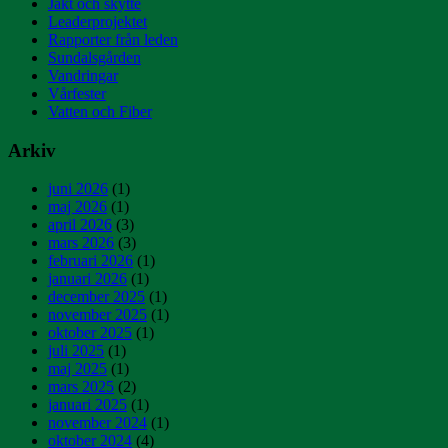
Jakt och skytte
Leaderprojektet
Rapporter från leden
Sundalsgården
Vandringar
Vårfester
Vatten och Fiber
Arkiv
juni 2026
(1)
maj 2026
(1)
april 2026
(3)
mars 2026
(3)
februari 2026
(1)
januari 2026
(1)
december 2025
(1)
november 2025
(1)
oktober 2025
(1)
juli 2025
(1)
maj 2025
(1)
mars 2025
(2)
januari 2025
(1)
november 2024
(1)
oktober 2024
(4)