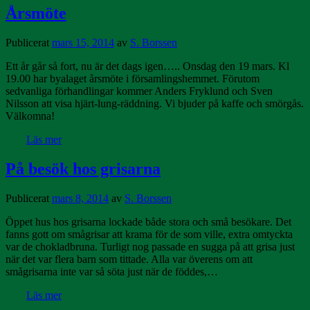
Årsmöte
Publicerat
mars 15, 2014
av
S. Borssen
Ett år går så fort, nu är det dags igen….. Onsdag den 19 mars. Kl
19.00 har byalaget årsmöte i församlingshemmet. Förutom
sedvanliga förhandlingar kommer Anders Fryklund och Sven
Nilsson att visa hjärt-lung-räddning. Vi bjuder på kaffe och smörgås.
Välkomna!
Läs mer
På besök hos grisarna
Publicerat
mars 8, 2014
av
S. Borssen
Öppet hus hos grisarna lockade både stora och små besökare. Det
fanns gott om smågrisar att krama för de som ville, extra omtyckta
var de chokladbruna. Turligt nog passade en sugga på att grisa just
när det var flera barn som tittade. Alla var överens om att
smågrisarna inte var så söta just när de föddes,…
Läs mer