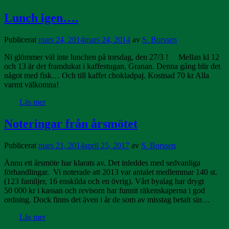
Lunch igen….
Publicerat
mars 24, 2014
mars 24, 2014
av
S. Borssen
Ni glömmer väl inte lunchen på torsdag, den 27/3 ! Mellan kl 12
och 13 är det framdukat i kaffestugan, Granan. Denna gång blir det
något med fisk… Och till kaffet chokladpaj. Kostnad 70 kr Alla
varmt välkomna!
Läs mer
Noteringar från årsmötet
Publicerat
mars 21, 2014
april 25, 2017
av
S. Borssen
Ännu ett årsmöte har klarats av. Det inleddes med sedvanliga
förhandlingar. Vi noterade att 2013 var antalet medlemmar 140 st.
(123 familjer, 16 enskilda och en övrig). Vårt byalag har drygt
50 000 kr i kassan och revisorn har funnit räkenskaperna i god
ordning. Dock finns det även i år de som av misstag betalt sin…
Läs mer