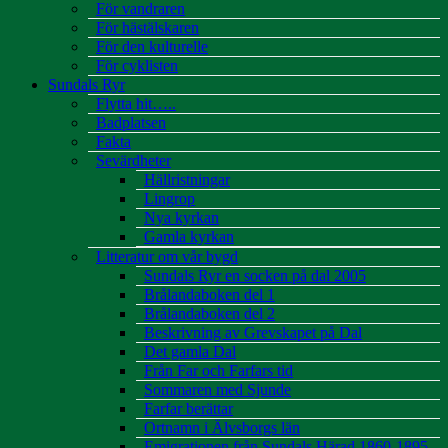
För vandraren
För hästälskaren
För den kulturelle
För cyklisten
Sundals Ryr
Flytta hit…..
Badplatsen
Fakta
Sevärdheter
Hällristningar
Lingrop
Nya kyrkan
Gamla kyrkan
Litteratur om vår bygd
Sundals Ryr en socken på dal 2005
Brålandaboken del 1
Brålandaboken del 2
Beskrivning av Grevskapet på Dal
Det gamla Dal
Från Far och Farfars tid
Sommaren med Sjunde
Farfar berättar
Ortnamn i Älvsborgs län
Emigrationen från Sundals Härad 1860-1895