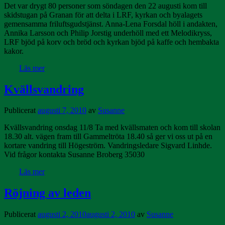
Det var drygt 80 personer som söndagen den 22 augusti kom till
skidstugan på Granan för att delta i LRF, kyrkan och byalagets
gemensamma friluftsgudstjänst. Anna-Lena Forsdal höll i andakten,
Annika Larsson och Philip Jorstig underhöll med ett Melodikryss,
LRF bjöd på korv och bröd och kyrkan bjöd på kaffe och hembakta
kakor.
Läs mer
Kvällsvandring
Publicerat
augusti 7, 2010
av
Susanne
Kvällsvandring onsdag 11/8 Ta med kvällsmaten och kom till skolan
18.30 alt. vägen fram till Gammeltröta 18.40 så ger vi oss ut på en
kortare vandring till Högeström. Vandringsledare Sigvard Linhde.
Vid frågor kontakta Susanne Broberg 35030
Läs mer
Röjning av leden
Publicerat
augusti 2, 2010
augusti 2, 2010
av
Susanne