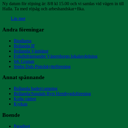
Ny datum för röjning är: 8/8 kl 15.00 och vi samlas vid vägen in till
Halla. Ta med röjsåg och arbeshandskar+fika.
Läs mer
Andra föreningar
Biodlarna
Brålanda IF
Brålanda Väntjänst
Friluftsfrämjandet Vänersborgs lokalavdelning
SK Granan
Södra Dals Pistolskytteförening
Annat spännande
Brålanda badet/camping
Brålanda/Sundals Ryrs Hembygdsförening
Kolla vädret
Kyrkan
Boende
Paradiset