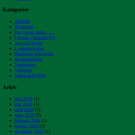
Kategorier
Aktuellt
Årsmöten
Det var en gång……
Företag i Sundals Ryr
Jakt och skytte
Leaderprojektet
Rapporter från leden
Sundalsgården
Vandringar
Vårfester
Vatten och Fiber
Arkiv
juni 2026
(1)
maj 2026
(1)
april 2026
(3)
mars 2026
(3)
februari 2026
(1)
januari 2026
(1)
december 2025
(1)