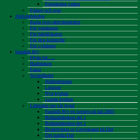
Felsökning vatten
Frågor och svar
Aktivitetsleden
Karta över aktivitetsleden
För vandraren
För hästälskaren
För den kulturelle
För cyklisten
Sundals Ryr
Flytta hit…..
Badplatsen
Fakta
Sevärdheter
Hällristningar
Lingrop
Nya kyrkan
Gamla kyrkan
Litteratur om vår bygd
Sundals Ryr en socken på dal 2005
Brålandaboken del 1
Brålandaboken del 2
Beskrivning av Grevskapet på Dal
Det gamla Dal