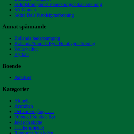
Friluftsfrämjandet Vänersborgs lokalavdelning
SK Granan
Södra Dals Pistolskytteförening
Annat spännande
Brålanda badet/camping
Brålanda/Sundals Ryrs Hembygdsförening
Kolla vädret
Kyrkan
Boende
Paradiset
Kategorier
Aktuellt
Årsmöten
Det var en gång……
Företag i Sundals Ryr
Jakt och skytte
Leaderprojektet
Rapporter från leden