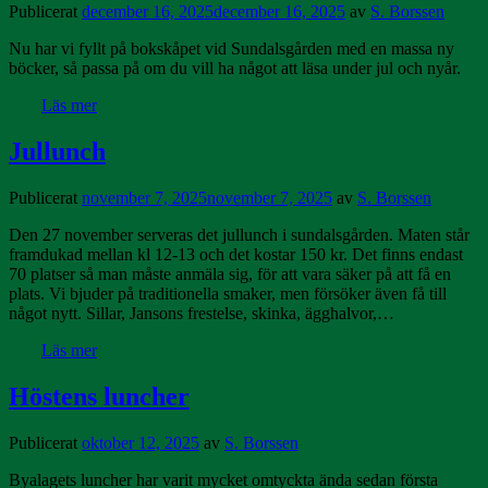
Publicerat
december 16, 2025
december 16, 2025
av
S. Borssen
Nu har vi fyllt på bokskåpet vid Sundalsgården med en massa ny
böcker, så passa på om du vill ha något att läsa under jul och nyår.
Läs mer
Jullunch
Publicerat
november 7, 2025
november 7, 2025
av
S. Borssen
Den 27 november serveras det jullunch i sundalsgården. Maten står
framdukad mellan kl 12-13 och det kostar 150 kr. Det finns endast
70 platser så man måste anmäla sig, för att vara säker på att få en
plats. Vi bjuder på traditionella smaker, men försöker även få till
något nytt. Sillar, Jansons frestelse, skinka, ägghalvor,…
Läs mer
Höstens luncher
Publicerat
oktober 12, 2025
av
S. Borssen
Byalagets luncher har varit mycket omtyckta ända sedan första