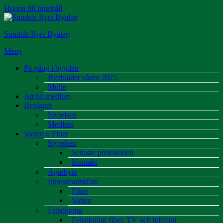
Hoppa till innehåll
Sundals Ryrs Byalag
Meny
På gång i bygden
Byabladet våren 2025
Mulle
Att bli medlem
Byalaget
Styrelsen
Medlem
Vatten o Fiber
Styrelsen
Senaste protokollen
Kontakt
Ägarbyte
Intresseanmälan
Fiber
Vatten
Felsökning
Felsökning fiber, TV och telefoni