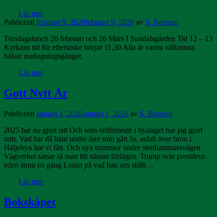
Läs mer
Publicerat
februari 9, 2026
februari 9, 2026
av
S. Borssen
Torsdagslunch 26 februari och 26 Mars I Sundalsgården Tid 12 – 13
Kyrkans tid för eftertanke börjar 11,30 Alla är varmt välkomna
hälsar matlagningsgänget.
Läs mer
Gott Nytt År
Publicerat
januari 1, 2026
januari 1, 2026
av
S. Borssen
2025 har nu gjort sitt Och som ordförande i byalaget har jag gjort
mitt. Vad har då hänt under året som gått Jo, asfalt över bron i
Häljebyn har vi fått. Och nya trummor under stenhammarsvägen
Vägverket satsar så man bli nästan förlägen. Trump svär president-
eden ännu en gång Listan på vad han sen ställt…
Läs mer
Bokskåpet