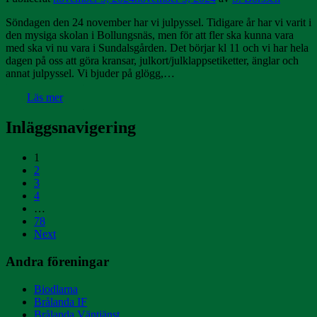
Söndagen den 24 november har vi julpyssel. Tidigare år har vi varit i
den mysiga skolan i Bollungsnäs, men för att fler ska kunna vara
med ska vi nu vara i Sundalsgården. Det börjar kl 11 och vi har hela
dagen på oss att göra kransar, julkort/julklappsetiketter, änglar och
annat julpyssel. Vi bjuder på glögg,…
Läs mer
Inläggsnavigering
1
2
3
4
…
78
Next
Andra föreningar
Biodlarna
Brålanda IF
Brålanda Väntjänst