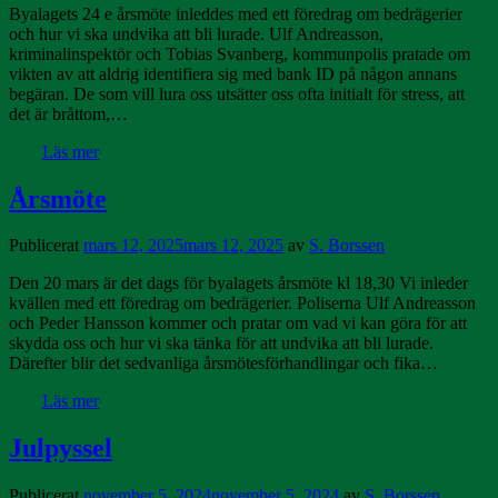
Byalagets 24 e årsmöte inleddes med ett föredrag om bedrägerier
och hur vi ska undvika att bli lurade. Ulf Andreasson,
kriminalinspektör och Tobias Svanberg, kommunpolis pratade om
vikten av att aldrig identifiera sig med bank ID på någon annans
begäran. De som vill lura oss utsätter oss ofta initialt för stress, att
det är bråttom,…
Läs mer
Årsmöte
Publicerat
mars 12, 2025
mars 12, 2025
av
S. Borssen
Den 20 mars är det dags för byalagets årsmöte kl 18,30 Vi inleder
kvällen med ett föredrag om bedrägerier. Poliserna Ulf Andreasson
och Peder Hansson kommer och pratar om vad vi kan göra för att
skydda oss och hur vi ska tänka för att undvika att bli lurade.
Därefter blir det sedvanliga årsmötesförhandlingar och fika…
Läs mer
Julpyssel
Publicerat
november 5, 2024
november 5, 2024
av
S. Borssen