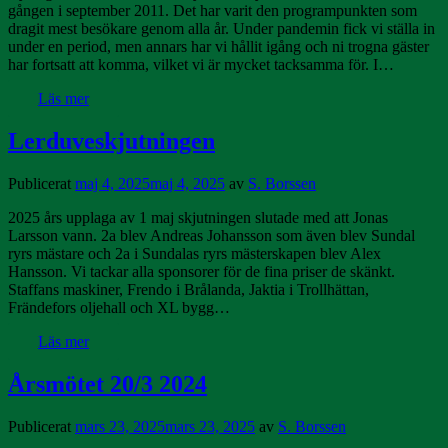
gången i september 2011. Det har varit den programpunkten som
dragit mest besökare genom alla år. Under pandemin fick vi ställa in
under en period, men annars har vi hållit igång och ni trogna gäster
har fortsatt att komma, vilket vi är mycket tacksamma för. I…
Läs mer
Lerduveskjutningen
Publicerat
maj 4, 2025
maj 4, 2025
av
S. Borssen
2025 års upplaga av 1 maj skjutningen slutade med att Jonas
Larsson vann. 2a blev Andreas Johansson som även blev Sundal
ryrs mästare och 2a i Sundalas ryrs mästerskapen blev Alex
Hansson. Vi tackar alla sponsorer för de fina priser de skänkt.
Staffans maskiner, Frendo i Brålanda, Jaktia i Trollhättan,
Frändefors oljehall och XL bygg…
Läs mer
Årsmötet 20/3 2024
Publicerat
mars 23, 2025
mars 23, 2025
av
S. Borssen