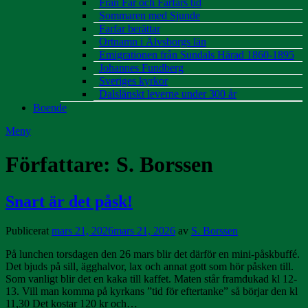
Från Far och Farfars tid
Sommaren med Sjunde
Farfar berättar
Ortnamn i Älvsborgs län
Emigrationen från Sundals Härad 1860-1895
Johannes Fundberg
Sveriges kyrkor
Dalslänskt leverne under 300 år
Boende
Meny
Författare:
S. Borssen
Snart är det påsk!
Publicerat
mars 21, 2026
mars 21, 2026
av
S. Borssen
På lunchen torsdagen den 26 mars blir det därför en mini-påskbuffé.
Det bjuds på sill, ägghalvor, lax och annat gott som hör påsken till.
Som vanligt blir det en kaka till kaffet. Maten står framdukad kl 12-
13. Vill man komma på kyrkans ”tid för eftertanke” så börjar den kl
11,30 Det kostar 120 kr och…