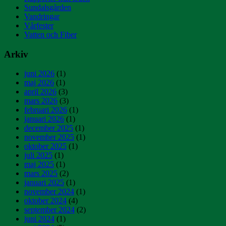
Sundalsgården
Vandringar
Vårfester
Vatten och Fiber
Arkiv
juni 2026
(1)
maj 2026
(1)
april 2026
(3)
mars 2026
(3)
februari 2026
(1)
januari 2026
(1)
december 2025
(1)
november 2025
(1)
oktober 2025
(1)
juli 2025
(1)
maj 2025
(1)
mars 2025
(2)
januari 2025
(1)
november 2024
(1)
oktober 2024
(4)
september 2024
(2)
juni 2024
(1)