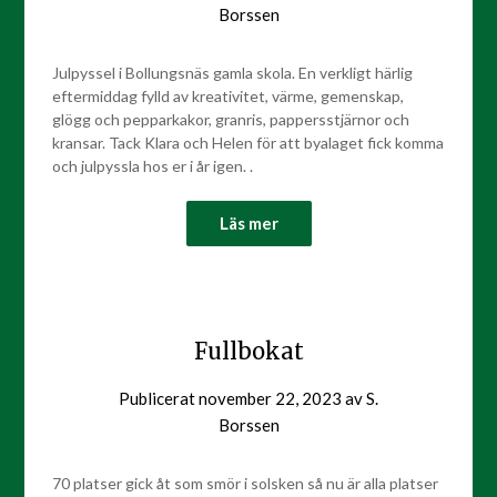
Borssen
Julpyssel i Bollungsnäs gamla skola. En verkligt härlig
eftermiddag fylld av kreativitet, värme, gemenskap,
glögg och pepparkakor, granris, pappersstjärnor och
kransar. Tack Klara och Helen för att byalaget fick komma
och julpyssla hos er i år igen. .
Läs mer
Fullbokat
Publicerat
november 22, 2023
av
S.
Borssen
70 platser gick åt som smör i solsken så nu är alla platser