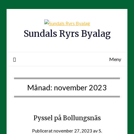
Hoppa
till
innehåll
Sundals Ryrs Byalag
Meny
Månad:
november 2023
Pyssel på Bollungsnäs
Publicerat
november 27, 2023
av
S.