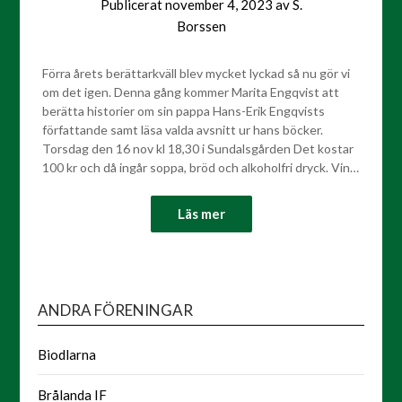
Publicerat
november 4, 2023
av
S.
Borssen
Förra årets berättarkväll blev mycket lyckad så nu gör vi
om det igen. Denna gång kommer Marita Engqvist att
berätta historier om sin pappa Hans-Erik Engqvists
författande samt läsa valda avsnitt ur hans böcker.
Torsdag den 16 nov kl 18,30 i Sundalsgården Det kostar
100 kr och då ingår soppa, bröd och alkoholfri dryck. Vin…
Läs mer
ANDRA FÖRENINGAR
Biodlarna
Brålanda IF