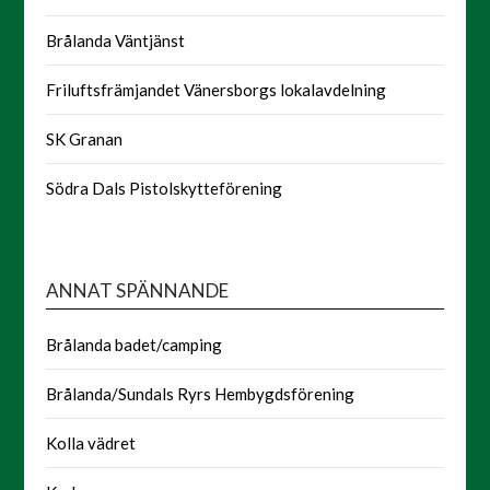
Brålanda Väntjänst
Friluftsfrämjandet Vänersborgs lokalavdelning
SK Granan
Södra Dals Pistolskytteförening
ANNAT SPÄNNANDE
Brålanda badet/camping
Brålanda/Sundals Ryrs Hembygdsförening
Kolla vädret