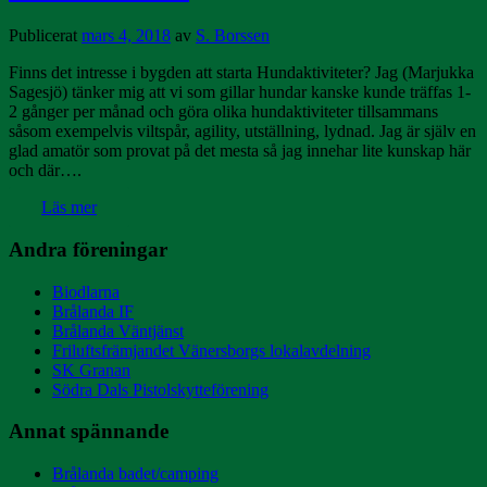
Publicerat
mars 4, 2018
av
S. Borssen
Finns det intresse i bygden att starta Hundaktiviteter? Jag (Marjukka
Sagesjö) tänker mig att vi som gillar hundar kanske kunde träffas 1-
2 gånger per månad och göra olika hundaktiviteter tillsammans
såsom exempelvis viltspår, agility, utställning, lydnad. Jag är själv en
glad amatör som provat på det mesta så jag innehar lite kunskap här
och där….
Läs mer
Andra föreningar
Biodlarna
Brålanda IF
Brålanda Väntjänst
Friluftsfrämjandet Vänersborgs lokalavdelning
SK Granan
Södra Dals Pistolskytteförening
Annat spännande
Brålanda badet/camping