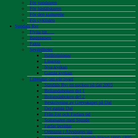
För vandraren
För hästälskaren
För den kulturelle
För cyklisten
Sundals Ryr
Flytta hit…..
Badplatsen
Fakta
Sevärdheter
Hällristningar
Lingrop
Nya kyrkan
Gamla kyrkan
Litteratur om vår bygd
Sundals Ryr en socken på dal 2005
Brålandaboken del 1
Brålandaboken del 2
Beskrivning av Grevskapet på Dal
Det gamla Dal
Från Far och Farfars tid
Sommaren med Sjunde
Farfar berättar
Ortnamn i Älvsborgs län
Emigrationen från Sundals Härad 1860-1895