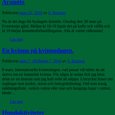
Årsmöte
Publicerat
mars 25, 2018
av
S. Borssen
Nu är det dags för byalagets årsmöte. Onsdag den 28 mars på
Evenstorps gård. Mellan kl 18-19 bjuds det på kaffe och våffla och
kl 19 börjar årsmötesförhandlingarna. Alla är varmt välkomna!
Läs mer
En kvinna på kvinnodagen.
Publicerat
mars 7, 2018
mars 7, 2018
av
S. Borssen
8 mars, internationella kvinnodagen, vad passar väl bättre än att
skriva om en fantastisk kvinna. För några år sedan fick jag höra
delar av en historia som jag haft svårt att släppa. Lösryckta fraser om
seglingar runt jorden, storm och fartygsförlisning. Ord som trasig
räddningsflotte, varken vatten eller mat och hungriga hajar i vattnet,
hörde…
Läs mer
Hundaktiviteter