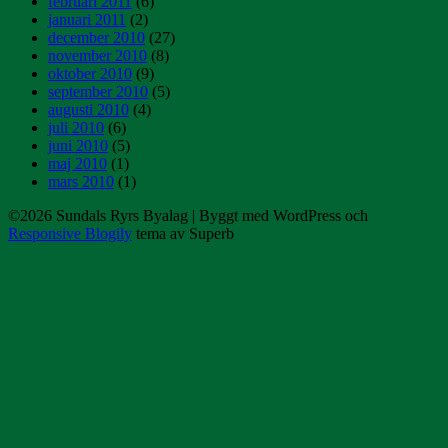
februari 2011
(6)
januari 2011
(2)
december 2010
(27)
november 2010
(8)
oktober 2010
(9)
september 2010
(5)
augusti 2010
(4)
juli 2010
(6)
juni 2010
(5)
maj 2010
(1)
mars 2010
(1)
©2026 Sundals Ryrs Byalag
| Byggt med WordPress och
Responsive Blogily
tema av Superb