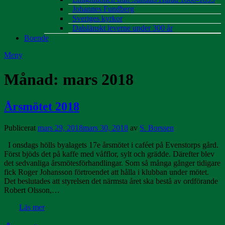
Johannes Fundberg
Sveriges kyrkor
Dalslänskt leverne under 300 år
Boende
Meny
Månad:
mars 2018
Årsmötet 2018
Publicerat
mars 29, 2018
mars 30, 2018
av
S. Borssen
I onsdags hölls byalagets 17e årsmötet i caféet på Evenstorps gård.
Först bjöds det på kaffe med våfflor, sylt och grädde. Därefter blev
det sedvanliga årsmötesförhandlingar. Som så många gånger tidigare
fick Roger Johansson förtroendet att hålla i klubban under mötet.
Det beslutades att styrelsen det närmsta året ska bestå av ordförande
Robert Olsson,…
Läs mer