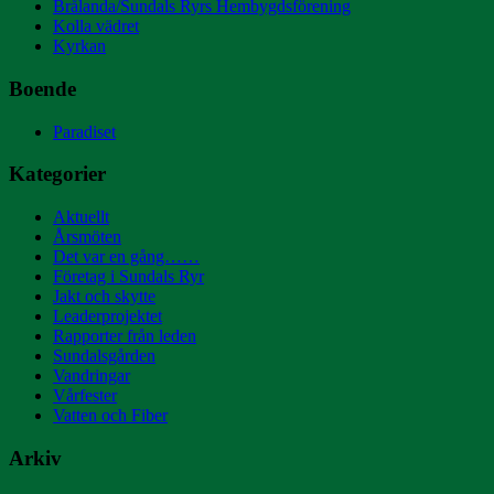
Brålanda/Sundals Ryrs Hembygdsförening
Kolla vädret
Kyrkan
Boende
Paradiset
Kategorier
Aktuellt
Årsmöten
Det var en gång……
Företag i Sundals Ryr
Jakt och skytte
Leaderprojektet
Rapporter från leden
Sundalsgården
Vandringar
Vårfester
Vatten och Fiber
Arkiv