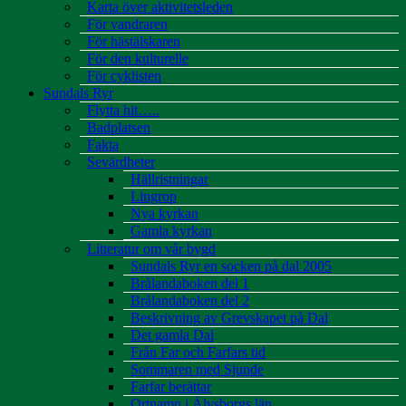
Karta över aktivitetsleden
För vandraren
För hästälskaren
För den kulturelle
För cyklisten
Sundals Ryr
Flytta hit…..
Badplatsen
Fakta
Sevärdheter
Hällristningar
Lingrop
Nya kyrkan
Gamla kyrkan
Litteratur om vår bygd
Sundals Ryr en socken på dal 2005
Brålandaboken del 1
Brålandaboken del 2
Beskrivning av Grevskapet på Dal
Det gamla Dal
Från Far och Farfars tid
Sommaren med Sjunde
Farfar berättar
Ortnamn i Älvsborgs län