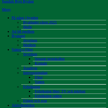
Sundals Ryrs Byalag
Meny
På gång i bygden
Byabladet våren 2025
Mulle
Att bli medlem
Byalaget
Styrelsen
Medlem
Vatten o Fiber
Styrelsen
Senaste protokollen
Kontakt
Ägarbyte
Intresseanmälan
Fiber
Vatten
Felsökning
Felsökning fiber, TV och telefoni
Felsökning vatten
Frågor och svar
Aktivitetsleden