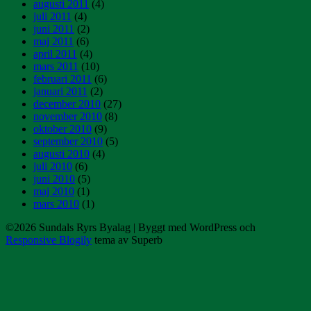
augusti 2011
(4)
juli 2011
(4)
juni 2011
(2)
maj 2011
(6)
april 2011
(4)
mars 2011
(10)
februari 2011
(6)
januari 2011
(2)
december 2010
(27)
november 2010
(8)
oktober 2010
(9)
september 2010
(5)
augusti 2010
(4)
juli 2010
(6)
juni 2010
(5)
maj 2010
(1)
mars 2010
(1)
©2026 Sundals Ryrs Byalag
| Byggt med WordPress och
Responsive Blogily
tema av Superb