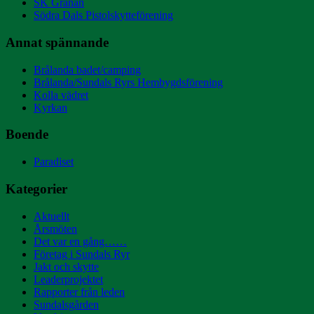
SK Granan
Södra Dals Pistolskytteförening
Annat spännande
Brålanda badet/camping
Brålanda/Sundals Ryrs Hembygdsförening
Kolla vädret
Kyrkan
Boende
Paradiset
Kategorier
Aktuellt
Årsmöten
Det var en gång……
Företag i Sundals Ryr
Jakt och skytte
Leaderprojektet
Rapporter från leden
Sundalsgården