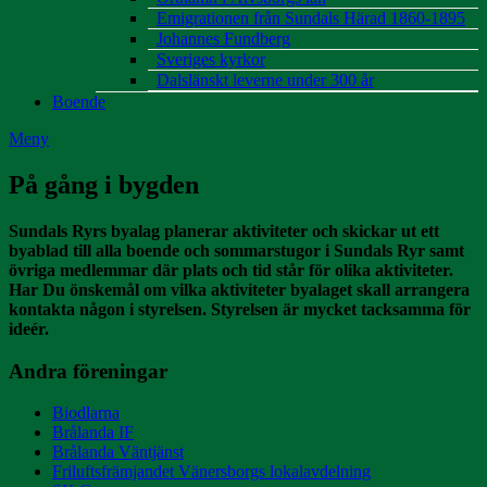
Emigrationen från Sundals Härad 1860-1895
Johannes Fundberg
Sveriges kyrkor
Dalslänskt leverne under 300 år
Boende
Meny
På gång i bygden
Sundals Ryrs byalag planerar aktiviteter och skickar ut ett
byablad till alla boende och sommarstugor i Sundals Ryr samt
övriga medlemmar där plats och tid står för olika aktiviteter.
Har Du önskemål om vilka aktiviteter byalaget skall arrangera
kontakta någon i styrelsen. Styrelsen är mycket tacksamma för
ideér.
Andra föreningar
Biodlarna
Brålanda IF
Brålanda Väntjänst
Friluftsfrämjandet Vänersborgs lokalavdelning