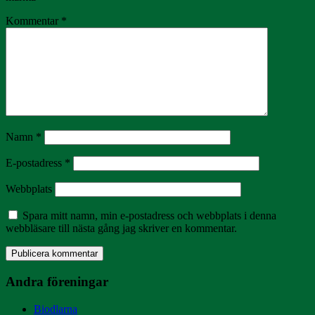
Kommentar
*
Namn
*
E-postadress
*
Webbplats
Spara mitt namn, min e-postadress och webbplats i denna
webbläsare till nästa gång jag skriver en kommentar.
Andra föreningar
Biodlarna