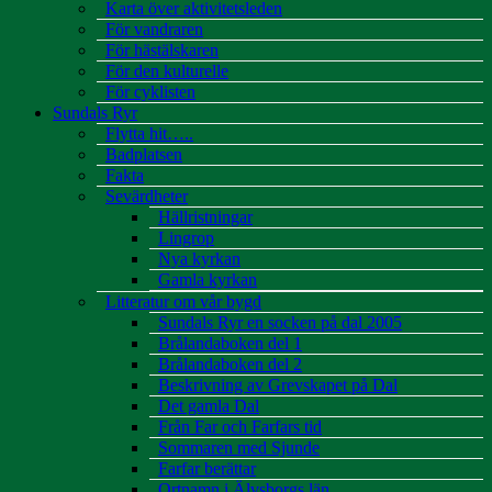
Karta över aktivitetsleden
För vandraren
För hästälskaren
För den kulturelle
För cyklisten
Sundals Ryr
Flytta hit…..
Badplatsen
Fakta
Sevärdheter
Hällristningar
Lingrop
Nya kyrkan
Gamla kyrkan
Litteratur om vår bygd
Sundals Ryr en socken på dal 2005
Brålandaboken del 1
Brålandaboken del 2
Beskrivning av Grevskapet på Dal
Det gamla Dal
Från Far och Farfars tid
Sommaren med Sjunde
Farfar berättar
Ortnamn i Älvsborgs län