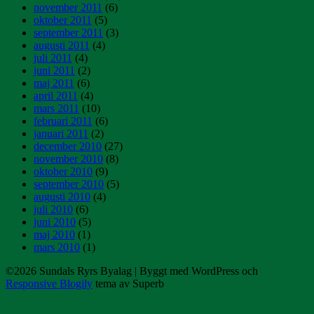
november 2011
(6)
oktober 2011
(5)
september 2011
(3)
augusti 2011
(4)
juli 2011
(4)
juni 2011
(2)
maj 2011
(6)
april 2011
(4)
mars 2011
(10)
februari 2011
(6)
januari 2011
(2)
december 2010
(27)
november 2010
(8)
oktober 2010
(9)
september 2010
(5)
augusti 2010
(4)
juli 2010
(6)
juni 2010
(5)
maj 2010
(1)
mars 2010
(1)
©2026 Sundals Ryrs Byalag
| Byggt med WordPress och
Responsive Blogily
tema av Superb