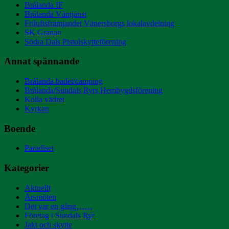
Brålanda IF
Brålanda Väntjänst
Friluftsfrämjandet Vänersborgs lokalavdelning
SK Granan
Södra Dals Pistolskytteförening
Annat spännande
Brålanda badet/camping
Brålanda/Sundals Ryrs Hembygdsförening
Kolla vädret
Kyrkan
Boende
Paradiset
Kategorier
Aktuellt
Årsmöten
Det var en gång……
Företag i Sundals Ryr
Jakt och skytte