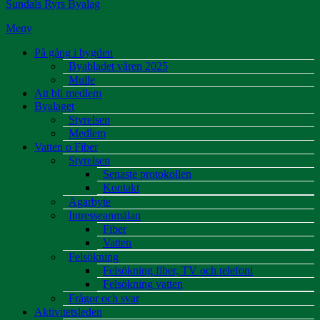
Sundals Ryrs Byalag
Meny
På gång i bygden
Byabladet våren 2025
Mulle
Att bli medlem
Byalaget
Styrelsen
Medlem
Vatten o Fiber
Styrelsen
Senaste protokollen
Kontakt
Ägarbyte
Intresseanmälan
Fiber
Vatten
Felsökning
Felsökning fiber, TV och telefoni
Felsökning vatten
Frågor och svar
Aktivitetsleden