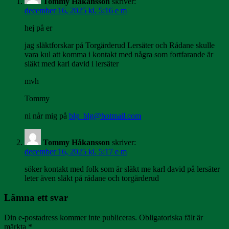
Tommy Håkansson
skriver:
december 16, 2025 kl. 5:16 e m
hej på er
jag släktforskar på Torgärderud Lersäter och Rådane skulle
vara kul att komma i kontakt med några som fortfarande är
släkt med karl david i lersäter
mvh
Tommy
ni når mig på
blg_blg@hotmail.com
Tommy Håkansson
skriver:
december 16, 2025 kl. 5:17 e m
söker kontakt med folk som är släkt me karl david på lersäter
leter även släkt på rådane och torgärderud
Lämna ett svar
Din e-postadress kommer inte publiceras.
Obligatoriska fält är
märkta
*