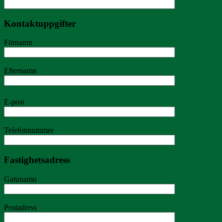
Kontaktuppgifter
Förnamn
Efternamn
E-post
Telefonnummer
Fastighetsadress
Gatunamn
Postadress