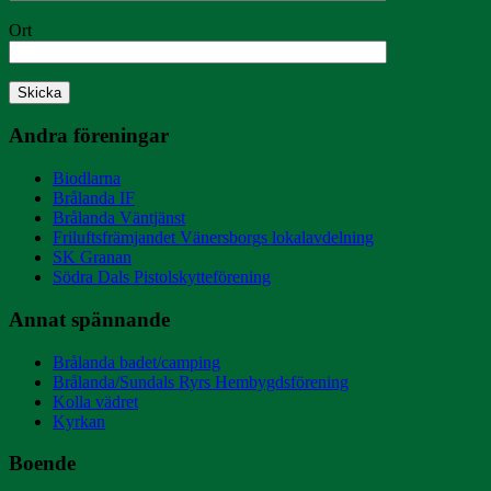
Ort
Andra föreningar
Biodlarna
Brålanda IF
Brålanda Väntjänst
Friluftsfrämjandet Vänersborgs lokalavdelning
SK Granan
Södra Dals Pistolskytteförening
Annat spännande
Brålanda badet/camping
Brålanda/Sundals Ryrs Hembygdsförening
Kolla vädret
Kyrkan
Boende