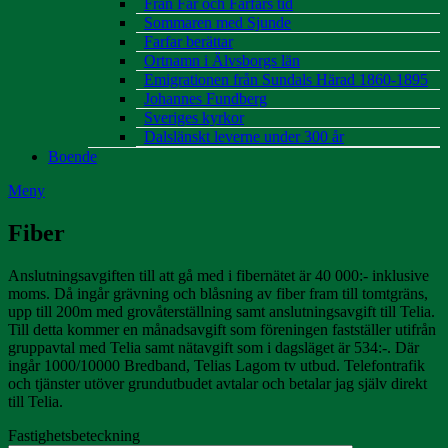
Från Far och Farfars tid
Sommaren med Sjunde
Farfar berättar
Ortnamn i Älvsborgs län
Emigrationen från Sundals Härad 1860-1895
Johannes Fundberg
Sveriges kyrkor
Dalslänskt leverne under 300 år
Boende
Meny
Fiber
Anslutningsavgiften till att gå med i fibernätet är 40 000:- inklusive
moms. Då ingår grävning och blåsning av fiber fram till tomtgräns,
upp till 200m med grovåterställning samt anslutningsavgift till Telia.
Till detta kommer en månadsavgift som föreningen fastställer utifrån
gruppavtal med Telia samt nätavgift som i dagsläget är 534:-. Där
ingår 1000/10000 Bredband, Telias Lagom tv utbud. Telefontrafik
och tjänster utöver grundutbudet avtalar och betalar jag själv direkt
till Telia.
Fastighetsbeteckning