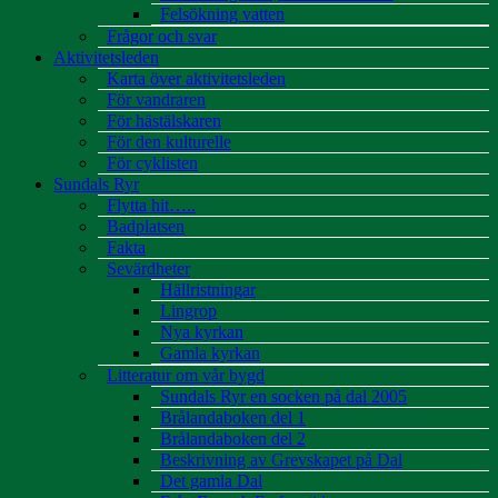
Felsökning vatten
Frågor och svar
Aktivitetsleden
Karta över aktivitetsleden
För vandraren
För hästälskaren
För den kulturelle
För cyklisten
Sundals Ryr
Flytta hit…..
Badplatsen
Fakta
Sevärdheter
Hällristningar
Lingrop
Nya kyrkan
Gamla kyrkan
Litteratur om vår bygd
Sundals Ryr en socken på dal 2005
Brålandaboken del 1
Brålandaboken del 2
Beskrivning av Grevskapet på Dal
Det gamla Dal