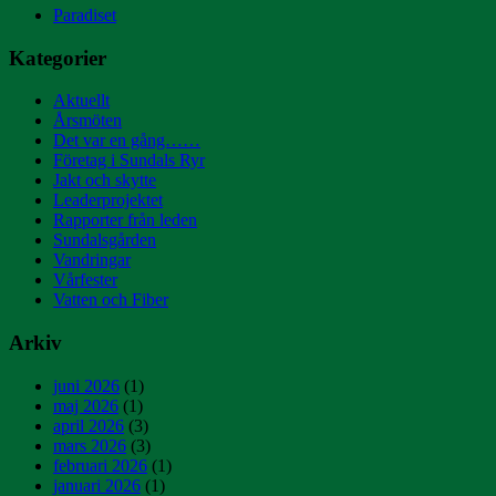
Paradiset
Kategorier
Aktuellt
Årsmöten
Det var en gång……
Företag i Sundals Ryr
Jakt och skytte
Leaderprojektet
Rapporter från leden
Sundalsgården
Vandringar
Vårfester
Vatten och Fiber
Arkiv
juni 2026
(1)
maj 2026
(1)
april 2026
(3)
mars 2026
(3)
februari 2026
(1)
januari 2026
(1)