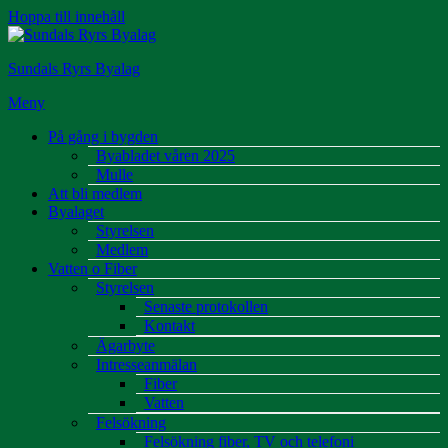
Hoppa till innehåll
Sundals Ryrs Byalag
Meny
På gång i bygden
Byabladet våren 2025
Mulle
Att bli medlem
Byalaget
Styrelsen
Medlem
Vatten o Fiber
Styrelsen
Senaste protokollen
Kontakt
Ägarbyte
Intresseanmälan
Fiber
Vatten
Felsökning
Felsökning fiber, TV och telefoni