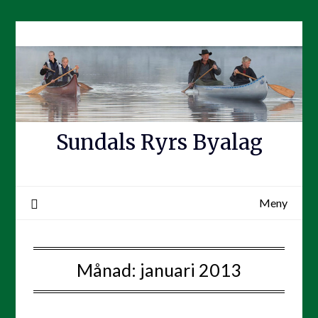
Hoppa
till
innehåll
Sundals Ryrs Byalag
Meny
Månad:
januari 2013