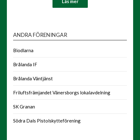
Läs mer
ANDRA FÖRENINGAR
Biodlarna
Brålanda IF
Brålanda Väntjänst
Friluftsfrämjandet Vänersborgs lokalavdelning
SK Granan
Södra Dals Pistolskytteförening