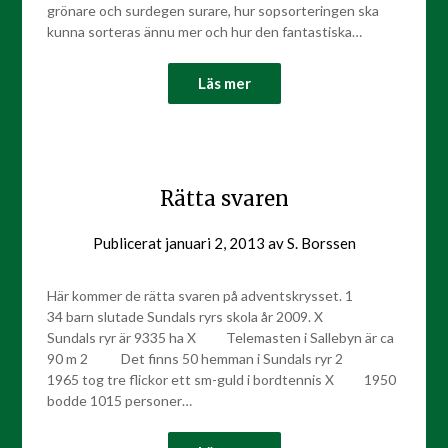
grönare och surdegen surare, hur sopsorteringen ska
kunna sorteras ännu mer och hur den fantastiska…
Läs mer
Rätta svaren
Publicerat
januari 2, 2013
av
S. Borssen
Här kommer de rätta svaren på adventskrysset. 1
34 barn slutade Sundals ryrs skola år 2009. X
Sundals ryr är 9335 ha X Telemasten i Sallebyn är ca
90 m 2 Det finns 50 hemman i Sundals ryr 2
1965 tog tre flickor ett sm-guld i bordtennis X 1950
bodde 1015 personer…