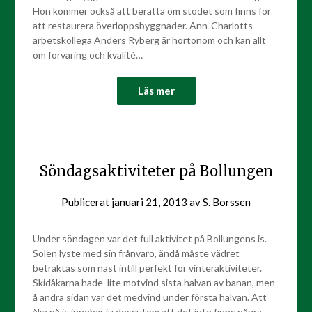
Hon kommer också att berätta om stödet som finns för
att restaurera överloppsbyggnader. Ann-Charlotts
arbetskollega Anders Ryberg är hortonom och kan allt
om förvaring och kvalité…
Läs mer
Söndagsaktiviteter på Bollungen
Publicerat
januari 21, 2013
av
S. Borssen
Under söndagen var det full aktivitet på Bollungens is.
Solen lyste med sin frånvaro, ändå måste vädret
betraktas som näst intill perfekt för vinteraktiviteter.
Skidåkarna hade lite motvind sista halvan av banan, men
å andra sidan var det medvind under första halvan. Att
åka på is innebär ju dessutom att det inte finns några