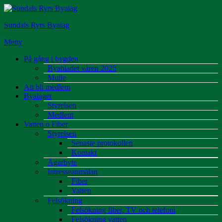
Hoppa
till
Sundals Ryrs Byalag
innehåll
Meny
På gång i bygden
Byabladet våren 2025
Mulle
Att bli medlem
Byalaget
Styrelsen
Medlem
Vatten o Fiber
Styrelsen
Senaste protokollen
Kontakt
Ägarbyte
Intresseanmälan
Fiber
Vatten
Felsökning
Felsökning fiber, TV och telefoni
Felsökning vatten