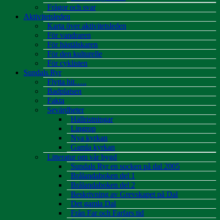
Frågor och svar
Aktivitetsleden
Karta över aktivitetsleden
För vandraren
För hästälskaren
För den kulturelle
För cyklisten
Sundals Ryr
Flytta hit…..
Badplatsen
Fakta
Sevärdheter
Hällristningar
Lingrop
Nya kyrkan
Gamla kyrkan
Litteratur om vår bygd
Sundals Ryr en socken på dal 2005
Brålandaboken del 1
Brålandaboken del 2
Beskrivning av Grevskapet på Dal
Det gamla Dal
Från Far och Farfars tid