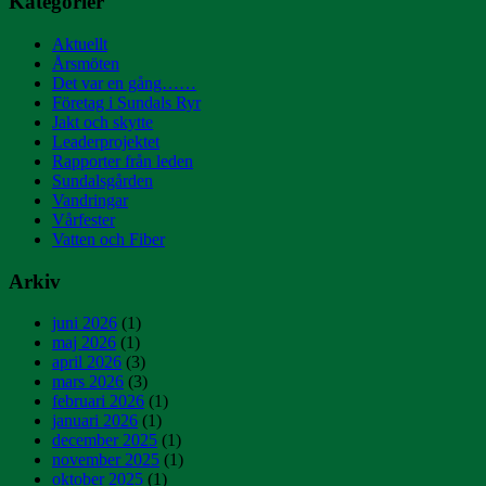
Kategorier
Aktuellt
Årsmöten
Det var en gång……
Företag i Sundals Ryr
Jakt och skytte
Leaderprojektet
Rapporter från leden
Sundalsgården
Vandringar
Vårfester
Vatten och Fiber
Arkiv
juni 2026
(1)
maj 2026
(1)
april 2026
(3)
mars 2026
(3)
februari 2026
(1)
januari 2026
(1)
december 2025
(1)
november 2025
(1)
oktober 2025
(1)