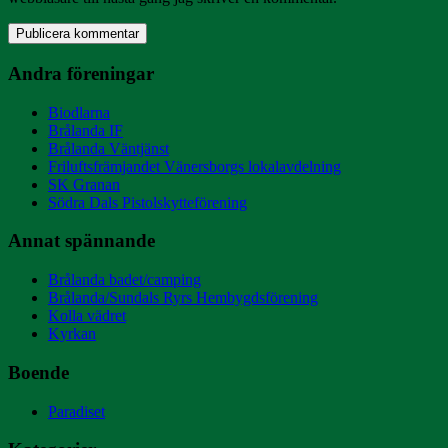
Andra föreningar
Biodlarna
Brålanda IF
Brålanda Väntjänst
Friluftsfrämjandet Vänersborgs lokalavdelning
SK Granan
Södra Dals Pistolskytteförening
Annat spännande
Brålanda badet/camping
Brålanda/Sundals Ryrs Hembygdsförening
Kolla vädret
Kyrkan
Boende
Paradiset