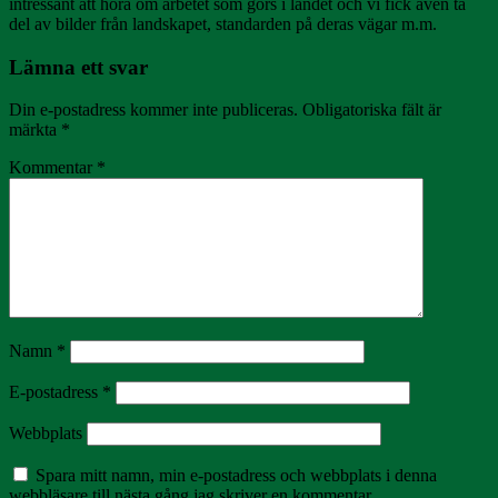
intressant att höra om arbetet som görs i landet och vi fick även ta
del av bilder från landskapet, standarden på deras vägar m.m.
Lämna ett svar
Din e-postadress kommer inte publiceras.
Obligatoriska fält är
märkta
*
Kommentar
*
Namn
*
E-postadress
*
Webbplats
Spara mitt namn, min e-postadress och webbplats i denna
webbläsare till nästa gång jag skriver en kommentar.