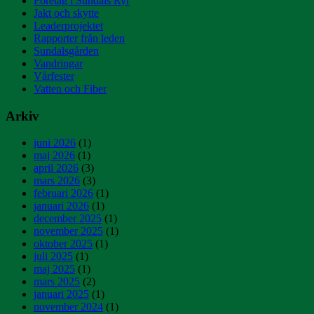
Företag i Sundals Ryr
Jakt och skytte
Leaderprojektet
Rapporter från leden
Sundalsgården
Vandringar
Vårfester
Vatten och Fiber
Arkiv
juni 2026
(1)
maj 2026
(1)
april 2026
(3)
mars 2026
(3)
februari 2026
(1)
januari 2026
(1)
december 2025
(1)
november 2025
(1)
oktober 2025
(1)
juli 2025
(1)
maj 2025
(1)
mars 2025
(2)
januari 2025
(1)
november 2024
(1)