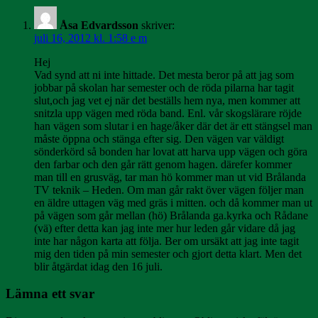
Åsa Edvardsson
skriver:
juli 16, 2012 kl. 1:58 e m
Hej
Vad synd att ni inte hittade. Det mesta beror på att jag som
jobbar på skolan har semester och de röda pilarna har tagit
slut,och jag vet ej när det beställs hem nya, men kommer att
snitzla upp vägen med röda band. Enl. vår skogslärare röjde
han vägen som slutar i en hage/åker där det är ett stängsel man
måste öppna och stänga efter sig. Den vägen var väldigt
sönderkörd så bonden har lovat att harva upp vägen och göra
den farbar och den går rätt genom hagen. därefer kommer
man till en grusväg, tar man hö kommer man ut vid Brålanda
TV teknik – Heden. Om man går rakt över vägen följer man
en äldre uttagen väg med gräs i mitten. och då kommer man ut
på vägen som går mellan (hö) Brålanda ga.kyrka och Rådane
(vä) efter detta kan jag inte mer hur leden går vidare då jag
inte har någon karta att följa. Ber om ursäkt att jag inte tagit
mig den tiden på min semester och gjort detta klart. Men det
blir åtgärdat idag den 16 juli.
Lämna ett svar