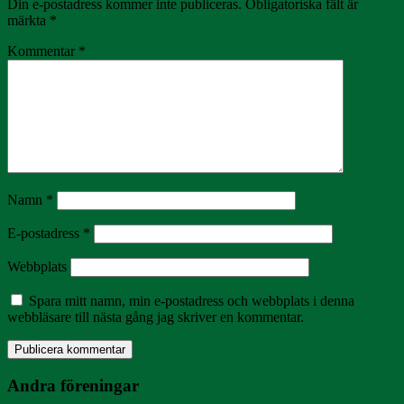
Din e-postadress kommer inte publiceras.
Obligatoriska fält är
märkta
*
Kommentar
*
Namn
*
E-postadress
*
Webbplats
Spara mitt namn, min e-postadress och webbplats i denna
webbläsare till nästa gång jag skriver en kommentar.
Andra föreningar