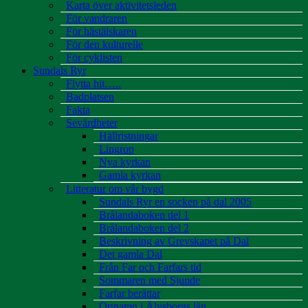
Karta över aktivitetsleden
För vandraren
För hästälskaren
För den kulturelle
För cyklisten
Sundals Ryr
Flytta hit…..
Badplatsen
Fakta
Sevärdheter
Hällristningar
Lingrop
Nya kyrkan
Gamla kyrkan
Litteratur om vår bygd
Sundals Ryr en socken på dal 2005
Brålandaboken del 1
Brålandaboken del 2
Beskrivning av Grevskapet på Dal
Det gamla Dal
Från Far och Farfars tid
Sommaren med Sjunde
Farfar berättar
Ortnamn i Älvsborgs län