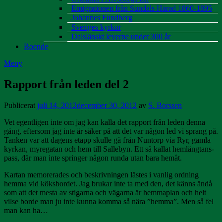
Emigrationen från Sundals Härad 1860-1895
Johannes Fundberg
Sveriges kyrkor
Dalslänskt leverne under 300 år
Boende
Meny
Rapport från leden del 2
Publicerat
juli 14, 2012
december 30, 2012
av
S. Borssen
Vet egentligen inte om jag kan kalla det rapport från leden denna
gång, eftersom jag inte är säker på att det var någon led vi sprang på.
Tanken var att dagens etapp skulle gå från Nuntorp via Ryr, gamla
kyrkan, myregatan och hem till Sallebyn. Ett så kallat hemlängtans-
pass, där man inte springer någon runda utan bara hemåt.
Kartan memorerades och beskrivningen lästes i vanlig ordning
hemma vid köksbordet. Jag brukar inte ta med den, det känns ändå
som att det mesta av stigarna och vägarna är hemmaplan och helt
vilse borde man ju inte kunna komma så nära ”hemma”. Men så fel
man kan ha…