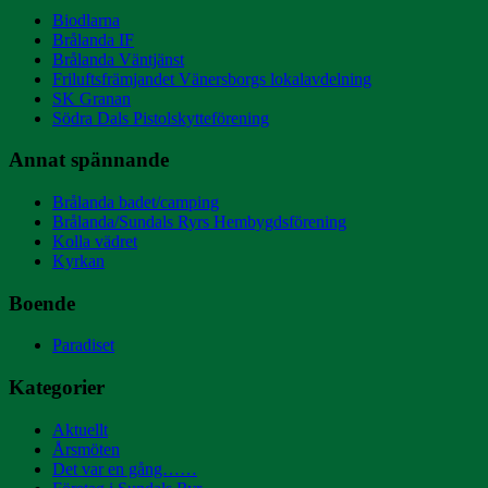
Biodlarna
Brålanda IF
Brålanda Väntjänst
Friluftsfrämjandet Vänersborgs lokalavdelning
SK Granan
Södra Dals Pistolskytteförening
Annat spännande
Brålanda badet/camping
Brålanda/Sundals Ryrs Hembygdsförening
Kolla vädret
Kyrkan
Boende
Paradiset
Kategorier
Aktuellt
Årsmöten
Det var en gång……