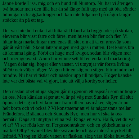
Janne körde Lisa, mig och en hund till Nuntorp. Nu har vi återigen
två hundar men den lilla har än så länge fullt upp med att bita sönder
tidningar och äggkartonger och kan inte följa med på några längre
sträckor än på ett tag.
Det var inte helt enkelt att hitta rätt bland alla byggnader på skolan,
eleverna blir visst färre och färre, men husen blir fler och fler. Vi
hittar inga markeringar men enas till slut om att ta en grusväg som
går åt vårt håll. Skönt lättsprungen med gräs i mitten. Det känns bra
att komma igång. Förbi en hage med kvigor, sedan blir vägen mer
och mer igenväxt. Ännu har vi inte sett till en enda röd markering.
Vägen delar sig, höger eller vänster, vi utnyttjar vår första livlina
50/50 och väljer höger. Vägen blir en stig och stigen blir mindre och
mindre. Nu har vi tistlar och nässlor upp till midjan. Höger kanske
inte var det bästa val vi gjort, inte att välja kortbyxor heller.
Den nästan obefintliga stigen går nu genom ett aspsnår som är högre
än oss. Men känslan säger att vi är på väg mot Sundals Ryr, till slut
öppnar det sig och vi kommer fram till en havreåker, stigen är nu
helt borta och vi också ? Vi konstaterar att vi är någonstans mellan
Frändefors, Brålanda och Sundals Ryr, men hur vi ska ta oss
hemåt? Dags att utnyttja livlina två. Ringa en vän. Hallå, vet du var
vi är? Vi ser röda kor, en Fergussontraktor och en gödseltunna av
märket Olby? Svaret blev lite svävande och gav inte så mycket till
ledtråd. Vi tog en klunk vatten ur flaskan, slog våra kloka huvuden