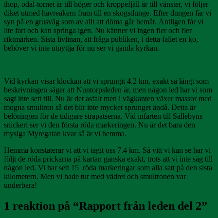
ihop, odal-tornet är till höger och kroppefjäll är till vänster, vi följer
diket utmed havreåkern fram till en skogsdunge. Efter dungen får vi
syn på en grusväg som av allt att döma går hemåt. Äntligen får vi
lite fart och kan springa igen. Nu känner vi ingen fler och fler
riktmärken. Sista livlinan, att fråga publiken, i detta fallet en ko,
behöver vi inte utnyttja för nu ser vi gamla kyrkan.
Vid kyrkan visar klockan att vi sprungit 4.2 km, exakt så långt som
beskrivningen säger att Nuntorpsleden är, men någon led har vi som
sagt inte sett till. Nu är det asfalt men i vägkanten växer massor med
mogna smultron så det blir inte mycket sprunget ändå. Detta är
belöningen för de tidigare strapatserna. Vid infarten till Sallebyns
snickeri ser vi den första röda markeringen. Nu är det bara den
mysiga Myregatan kvar så är vi hemma.
Hemma konstaterar vi att vi tagit oss 7.4 km. Så vitt vi kan se har vi
följt de röda prickarna på kartan ganska exakt, trots att vi inte såg till
någon led. Vi har sett 15 röda markeringar som alla satt på den sista
kilometern. Men vi hade tur med vädret och smultronen var
underbara!
1 reaktion på “
Rapport från leden del 2
”