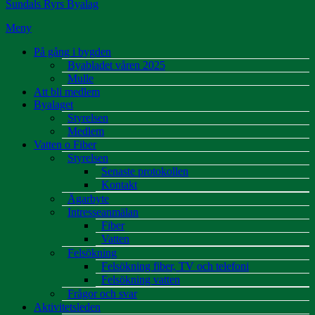
Sundals Ryrs Byalag
Meny
På gång i bygden
Byabladet våren 2025
Mulle
Att bli medlem
Byalaget
Styrelsen
Medlem
Vatten o Fiber
Styrelsen
Senaste protokollen
Kontakt
Ägarbyte
Intresseanmälan
Fiber
Vatten
Felsökning
Felsökning fiber, TV och telefoni
Felsökning vatten
Frågor och svar
Aktivitetsleden